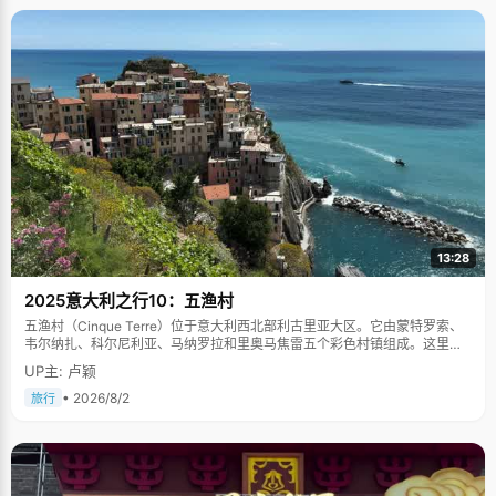
13:28
2025意大利之行10：五渔村
五渔村（Cinque Terre）位于意大利西北部利古里亚大区。它由蒙特罗索、
韦尔纳扎、科尔尼利亚、马纳罗拉和里奥马焦雷五个彩色村镇组成。这里依
山傍海，房屋色彩斑斓，1997年被列为世界文化遗产。
UP主: 卢颖
• 2026/8/2
旅行