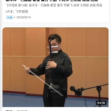
吧。
飞宇视频 第15期, 喜洋洋 - 巴赫赫 翟莹 董芳 乔鹏飞 尚帅 王玥晗 吴楠 杨昊
UP主: 飞宇视频
• 2009/6/14
乐器
02:10