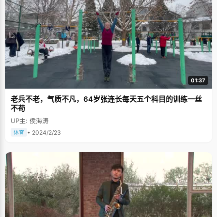
01:37
老兵不老，气质不凡，64岁张连长每天五个科目的训练一丝
不苟
UP主: 侯海涛
• 2024/2/23
体育