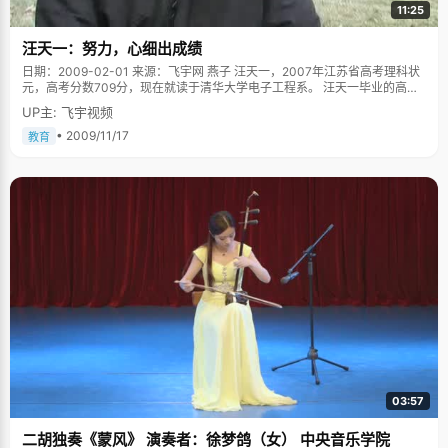
11:25
汪天一：努力，心细出成绩
日期：2009-02-01 来源：飞宇网 燕子 汪天一，2007年江苏省高考理科状
元，高考分数709分，现在就读于清华大学电子工程系。 汪天一毕业的高中
在省里边算是二流中学吧，这里的生源都是省一中挑过一轮的，尽管如此，
UP主: 飞宇视频
每过三四年，学校里总能出一个全省状元，高考之前，汪天一就掰着指头盘
算过，如果不是自己那就是下一届的师弟师妹了，反正就在这两年。汪天一
• 2009/11/17
教育
的成绩在年级很有优势的，所以努努力很有希望，就算当不了状元，能上清
华也算实现了自己的梦想了。 汪天一中考时的成绩是足够上省重点的，但是
为里离家近一些，他最后选择了父亲所在的学校读高中，他觉得，二流中学
之所以二流，不是师资的问题，而是生源的问题。成绩是可以努力的，只要
肯下功夫，在那里都能出好成绩的。所以，汪天一这一努力，果然出了个状
元，也为当校长的父亲争了一口气。 曾经的英语差生 "你学习那么好，是聪
明的因素吗？" "没有了，我智商才87呢，还没有及格"，汪天一哈哈笑了起
来，"不过我们宿舍一个牛人拍着肩膀安慰我说他智商也是87的时候，我心里
就平衡了。" 汪天一高考英语考了146分，不过他曾经也在英语上很不开窍。
汪天一读小学的时候，作为英语特级教师的爸爸曾经试着给儿子英语早期教
育，就教了汪天一两个英语单词，岂料费了半天功夫，汪天一还是一脸茫
然，不知所以的样子。"爸爸无可奈何的放弃了，认为我的英语理解能力太差
了，等初中以后再慢慢理解吧，自此他基本就没教过我英语了，都让我自己
跟着老师去学习和找感觉。"汪天一学习英语的诀窍就是找语感，背课文，看
英语读物，写东西，这些都是学好英语最有效的办法。直到高中以后，汪天
一才有了与爸爸交流英语的机会。 汪天一并不比其他孩子聪明，但有个最大
03:57
的优势就是能静，他从小就非常听话，很自觉，性格里就充满了安静的因
素，基本不淘气，甚至没有打过架。当其他小学生都在外玩耍，玩电子游戏
二胡独奏《蒙风》 演奏者：徐梦鸽（女） 中央音乐学院
的时候，他每天放学回家也能自觉作业，看书，小学毕业的时候，他已经看