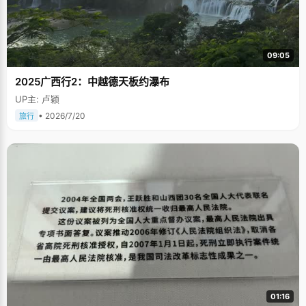
09:05
2025广西行2：中越德天板约瀑布
UP主: 卢颖
• 2026/7/20
旅行
01:16