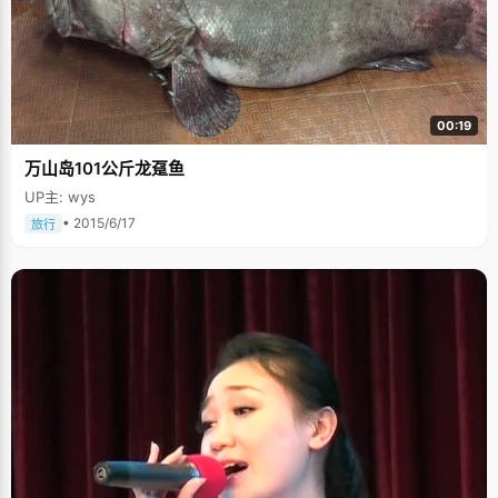
00:19
万山岛101公斤龙趸鱼
UP主: wys
• 2015/6/17
旅行