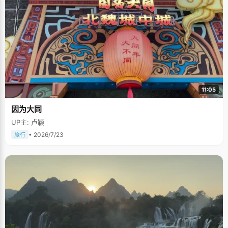
11:05
因为大同
UP主: 卢颖
• 2026/7/23
旅行