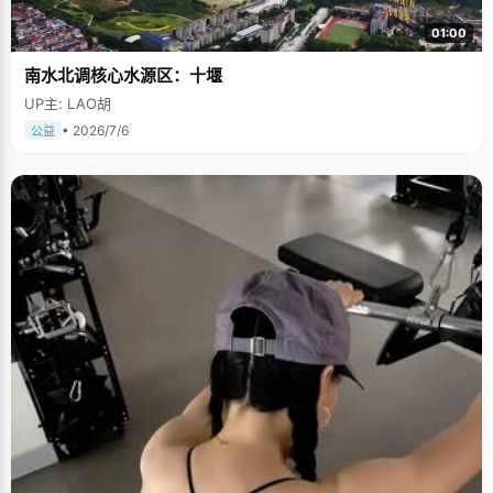
01:00
南水北调核心水源区：十堰
UP主: LAO胡
• 2026/7/6
公益