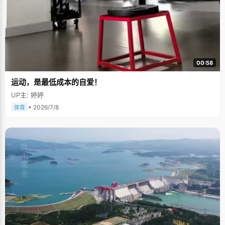
00:58
运动，是最低成本的自爱！
UP主: 婷婷
• 2026/7/8
体育