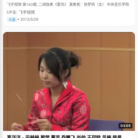
完了中国四大名著。 细节决定一切 汪天一的高中生活非常规律，每天早上六
飞宇视频 第140期, 二胡独奏《蒙风》 演奏者：徐梦鸽（女） 中央音乐学院
点起床，晚上十点半准时睡觉，中午还要睡一个小觉，并没有比别人多花多
UP主: 飞宇视频
少时间在学习上，平时还经常踊跃参与学校活动，但是成绩一直都名列前
茅，汪天一对自己做了一个总结，那就是"细节决定一切"，汪天一的辅导员
• 2013/5/29
乐器
也曾如此评价过他。 "我会注意理解一个东西，一个概念。一般人只是记住概
念而已，而我会深入进去验证这个概念，分析哪些概念是需要深入理解
的，"汪天一说，"理解的去记忆比死记硬背更容易印象深刻，要用的时候也
能融会贯通。"汪天一不搞题海战术，但是总有老师或者同学说他做的题比任
何人多，深思一下，只能说汪天一的如此记忆法让他看到题目略加分析之后
就能把所需概念公式等信手拈来，灵活运动，做题速度和效率自然要高很
多。 在家里，汪天一的爸爸妈妈是宏观导向性的家长，他们不会对孩子的事
情事无巨细的都管到，往往只是引导性的列出一个大概，比如这个阶段应该
完成一个什么样的事情，至于如何去完成，该注意什么等都由汪天一自己把
握，渐渐也培养了他注重细节的习惯。 学校里的积极分子 汪天一是一个非常
活跃的男生，从一年级开始就当班长了，高中时候更是学校社团的活跃分
子，课外活动参加了不少，加上成绩优异，在学校里算是小名人了。12年的
班长经验磨练出一个干练、热情的汪天一，"我现在与人交流的能力挺强的，
至少不会怕生，与各个班的同学都混得很熟。" 人们对清华男生的评价往往是
低调，沉闷四个字，汪天一是个例外。到了清华以后，他也没有静下来，刚
进大一就竞选了班长，这学期又申请进入团委做事，他认为，在大学学习固
然重要，参加学生工作也是锻炼组织、社交等综合素质的一个好机会，这些
都是以后走上社会的必备。忙了工作，汪天一的学习也没落下，他悄悄吐
露，上个学年他的成绩班级第一呢。 当初选择电子工程系的时候，汪天一的
理想是做第三代互联网，即3G，没想到随着网络技术的高速发展，如今3G
已经渐趋完善了。"我得再想想做个什么好"，汪天一挠挠头发，"现在先把专
业学好吧，做个合格的清华生。"什么算是合格的清华男生呢？汪天一的答案
03:05
是：专业过硬，社会工作要好，对社会有足够的责任心。他一直在这么努力
着，我们也期待着三年之后再次见到汪天一时候的样子，一定能如他所愿
喜洋洋 - 巴赫赫 翟莹 董芳 乔鹏飞 尚帅 王玥晗 吴楠 杨昊