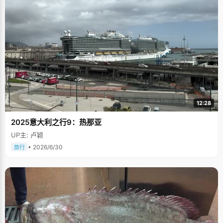
12:28
2025意大利之行9：热那亚
UP主: 卢颖
• 2026/6/30
旅行