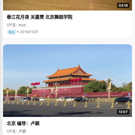
03:18
春江花月夜 关嘉雯 北京舞蹈学院
UP主: wys
• 2016/11/21
舞蹈
13:07
北京 编导：卢颖
UP主: 卢颖