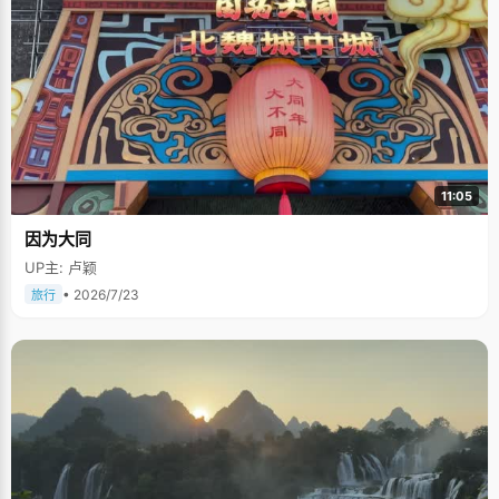
11:05
因为大同
UP主: 卢颖
• 2026/7/23
旅行