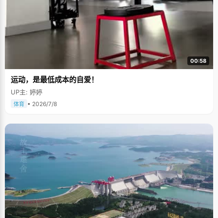
00:58
运动，是最低成本的自爱！
UP主: 婷婷
• 2026/7/8
体育