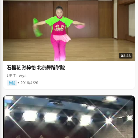
02:23
石榴花 孙梓怡 北京舞蹈学院
UP主: wys
• 2016/4/29
舞蹈