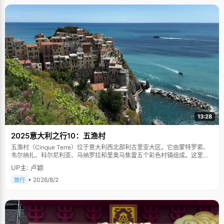
13:28
2025意大利之行10：五渔村
五渔村（Cinque Terre）位于意大利西北部利古里亚大区。它由蒙特罗索、
韦尔纳扎、科尔尼利亚、马纳罗拉和里奥马焦雷五个彩色村镇组成。这里依
山傍海，房屋色彩斑斓，1997年被列为世界文化遗产。
UP主: 卢颖
• 2026/8/2
旅行