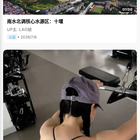
01:00
南水北调核心水源区：十堰
UP主: LAO胡
• 2026/7/6
公益