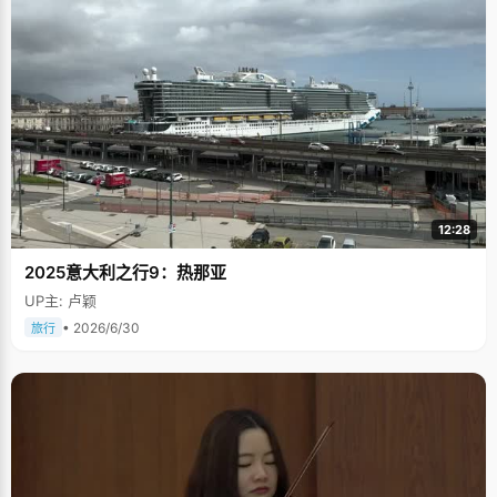
12:28
2025意大利之行9：热那亚
UP主: 卢颖
• 2026/6/30
旅行