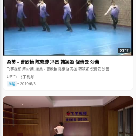
03:17
柔美 - 曹欣怡 陈紫璇 冯圆 韩颖颖 倪倩云 沙蕾
飞宇视频 第67期, 柔美 - 曹欣怡 陈紫璇 冯圆 韩颖颖 倪倩云 沙蕾
UP主: 飞宇视频
• 2010/5/3
舞蹈