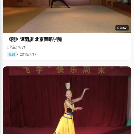
03:47
《随》谭雨旋 北京舞蹈学院
UP主: wys
• 2015/7/17
舞蹈