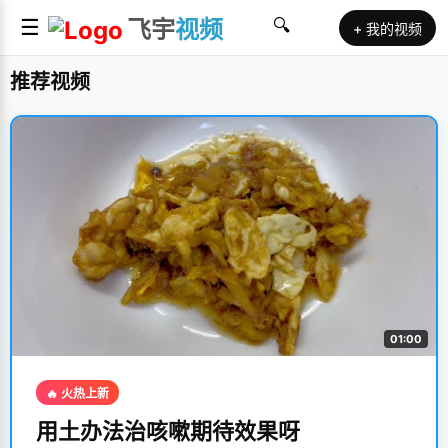
☰
飞宇
视频
🔍
+ 我的视频
推荐视频
01:00
🔥 火热上新
用土办法治咳嗽期待效果呀