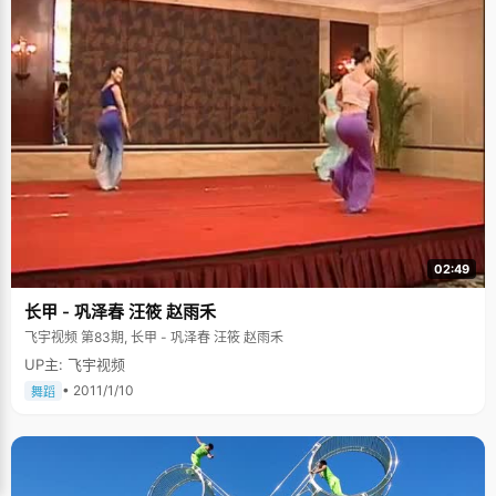
02:49
长甲 - 巩泽春 汪筱 赵雨禾
飞宇视频 第83期, 长甲 - 巩泽春 汪筱 赵雨禾
UP主: 飞宇视频
• 2011/1/10
舞蹈