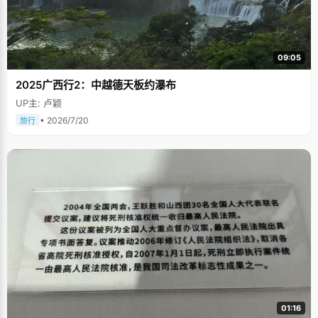
09:05
2025广西行2：中越德天板约瀑布
UP主: 卢颖
• 2026/7/20
旅行
01:16