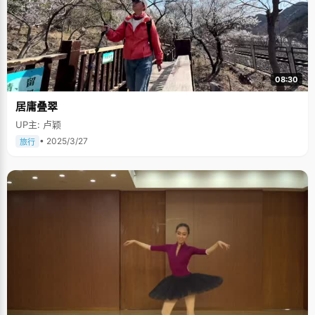
08:30
居庸叠翠
UP主: 卢颖
• 2025/3/27
旅行