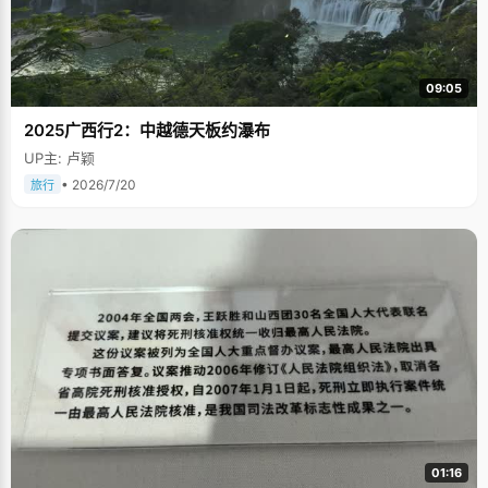
09:05
2025广西行2：中越德天板约瀑布
UP主: 卢颖
• 2026/7/20
旅行
01:16