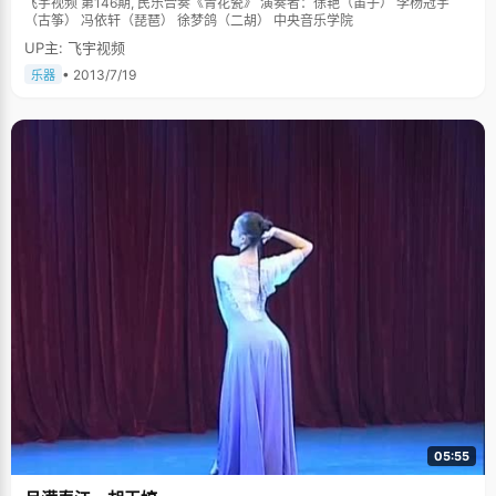
飞宇视频 第146期, 民乐合奏《青花瓷》 演奏者：徐艳（笛子） 李杨冠宇
（古筝） 冯依轩（琵琶） 徐梦鸽（二胡） 中央音乐学院
UP主: 飞宇视频
• 2013/7/19
乐器
05:55