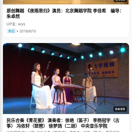
原创舞蹈 《夜雨思归》演员：北京舞蹈学院 李佳希 编导：
朱卓然
UP主: wys
• 2018/6/10
舞蹈
04:05
民乐合奏《青花瓷》 演奏者：徐艳（笛子） 李杨冠宇（古
筝） 冯依轩（琵琶） 徐梦鸽（二胡） 中央音乐学院