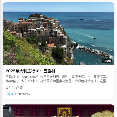
13:28
2025意大利之行10：五渔村
五渔村（Cinque Terre）位于意大利西北部利古里亚大区。它由蒙特罗索、
韦尔纳扎、科尔尼利亚、马纳罗拉和里奥马焦雷五个彩色村镇组成。这里依
山傍海，房屋色彩斑斓，1997年被列为世界文化遗产。
UP主: 卢颖
• 2026/8/2
旅行