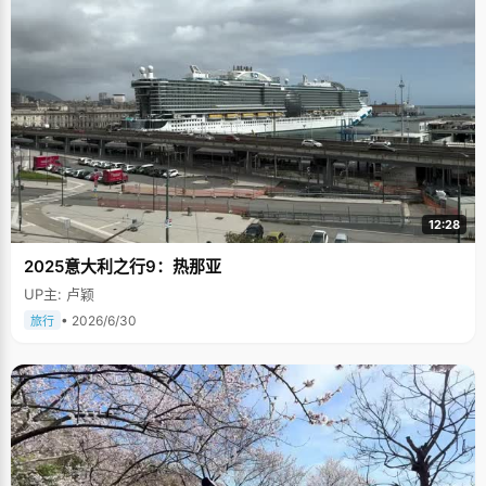
12:28
2025意大利之行9：热那亚
UP主: 卢颖
• 2026/6/30
旅行