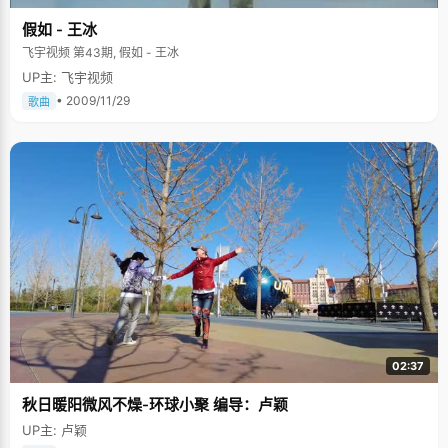
望能给穷人提供贷款，帮助他们更好的生活工作。" 不管这个梦想能否实现，
但是至少有了奋斗的动力和方向，离成功已经迈出了一大步。
假如 - 王冰
飞宇视频 第43期, 假如 - 王冰
UP主: 飞宇视频
• 2009/11/29
歌曲
02:37
秋日暖阳微风不燥-环球小聚 编导：卢颖
UP主: 卢颖