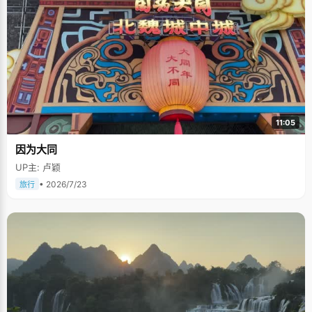
11:05
因为大同
UP主: 卢颖
• 2026/7/23
旅行