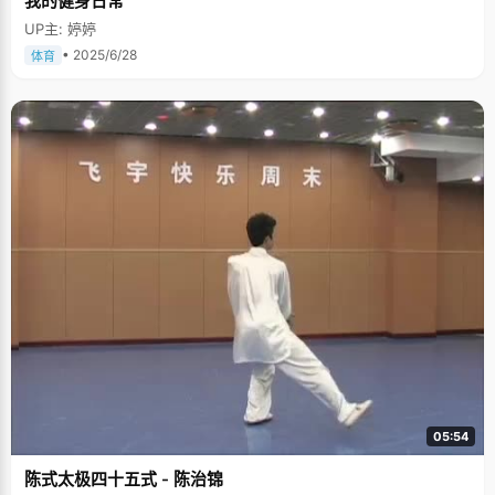
我的健身日常
UP主: 婷婷
• 2025/6/28
体育
05:54
陈式太极四十五式 - 陈治锦