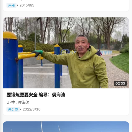
• 2015/9/5
乐器
02:33
要锻炼更要安全 编导：侯海涛
UP主: 侯海涛
• 2022/3/30
未分类