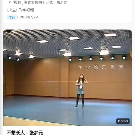
飞宇视频 , 陈式太极四十五式 - 陈治锦
UP主: 飞宇视频
• 2009/7/29
体育
03:53
不想长大 - 张梦元