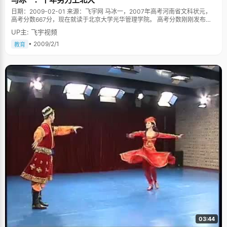
日期：2009-02-01 来源：飞宇网 马冰一，2007年高考河南省文科状元，
高考分数667分，现在就读于北京大学光华管理学院。 高考分数刚刚发布的
时候，校长给马冰一打电话恭喜她以667分的成绩，考了市里的状元。马冰
UP主: 飞宇视频
一兴奋的想，考北大是没有问题了，但是心里有些嘀咕，万一能进光华，自
己一个市状元，别人都是省状元，跟别人差一大截呢。隔了半个小时，校长
• 2009/2/1
教育
又来电话，非常兴奋告诉马冰一已经确定是省状元了。全家一下子沸腾了，
马冰一十年来的梦想终于实现了，考入了北京大学最好的学院，以省状元的
身份。 为上北大做足功课 小时候，马冰一跟爸爸来北京旅游，走过波光微澜
的未名湖，静谧葱绿的静园草坪，气势恢宏的北大图书馆，感觉这个是"很美
的花园"，北大的印象深刻的印在了小冰一的脑海里，加上爸爸在一旁的指
引，马冰一把上北京大学读书当成了自己的梦想。 这个梦想在高中的时候变
得更加清晰起来。高一上电脑课，马冰一到网站的校园频道找文章，无意看
到了北大的招生网，北京大学那古香古色的西门立即引起了马冰一对北京大
学的强烈渴望，"那次电脑课以后，我考北大的想法更加坚定了"。 刚进高中
的时候，马冰一的成绩在年级仅排在100名左右，要考北大就得付出比别人
更多的努力，"那时候，我为了怕自己走神，就把北大写在手心里，每次松懈
下来想偷懒的饿时候就看一眼，激励自己，后来还用小纸条将北大贴在比较
显眼的地方，时刻提醒自己要努力"，马冰一说，"后来，大家都知道我要考
北大了，我抱着北大的信念进入了文科班。"在自己的不懈努力下，马冰一的
成绩一步一步的好起来，从原来的100名到十几名，到最后的前几名。 马冰
一打听到北京大学有自主招生的名额，但是需要成绩很好或者竞赛得奖，为
了争取到这个难得的机会，她特意跑去找老师要求参加一般是理科生参加
的"地理奥赛"。"那时候准备得特别的认真、努力，天天背地图，连非洲特别
小的国家也能背出来，加上平时基础比较好，答题速度又快，在考试的时候
得心应手，成绩还不错，"马冰一承认自己参加地理奥赛纯属动机不纯，"后
来得奖了，终于拿到了到北大参加自主招生的名额"。顺利通过北大的自主招
03:44
生，有了加分在手，马冰一对考北大更加有信心和动力了，不过考状元确是