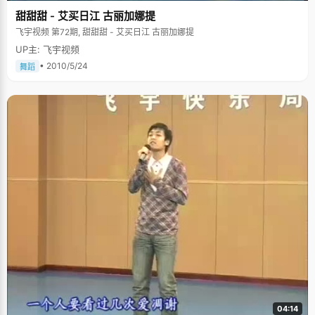
她以外的惊喜。 聪明好学，喜欢究根问底 有人学习好是因为天资聪明，有人
甜甜甜 - 艾买日江 古丽加娜提
学习好是因为很努力，"你学习好是那个因素占主导呢？"我问马冰一，她低
头想了想，抿嘴笑了，"我觉得各占一半吧，小时候老听别人这么夸"。 小时
飞宇视频 第72期, 甜甜甜 - 艾买日江 古丽加娜提
候，马冰一的奶奶每天会给小冰一念一个小故事，听完一遍之后还不过瘾，
UP主: 飞宇视频
小冰一就缠着奶奶要求再念一遍。反复几次之后，奶奶开始有些不耐烦，便
把书丢给小冰一，让她自己看。小冰一接过书坐到一边，过了一会跑到奶奶
• 2010/5/24
舞蹈
身边，得意的说，"奶奶，我会读了。"马冰一很认真的指着书上的字，一个
一个念出来，令人惊讶的是，她没学过字，却能够把每个字准确的念出来，
让奶奶非常意外。马冰一解释说，"其实奶奶念的时候，我已经把每个字的形
态、读音和意思都联系起来了，自己看的时候又确定了一下，基本就背下来
了。" 背古诗也是马冰一的特长。为了培养女儿对学习的兴趣，马冰一的妈妈
买一堆古诗朗诵的磁带回来，空闲的时候就放，在家里营造一个氛围。小冰
一一边玩，一边无意识的跟着念，听过几次之后，她就能把古诗完整的背诵
出来。上小学之前，她已经能够流利的背诵《陋室铭》、《归园田居》、
《长恨歌》等诗词。 喜欢追根问底 记忆好，是马冰一的天资优势，究根问底
则是马冰一学习的特点和诀窍。面对一道题目，除了常规办法外，她喜欢扩
展思维，深入探究，看是否还有其他更好的方法，争取用最简单巧妙的办法
来解决复杂的问题，既节省了时间，又提高了学习效率。每次考完试以后，
马冰一会把做错的题目归纳在一个本子上，仔细研究，找出原因，下次绝不
再犯。 很多辅导书都会推荐使用排除法来做选择题，但是马冰一并不局限于
选出答案，而是要了解之所以选择这个答案的原因，通过怎样的途径和方法
得到这一结果，马冰一说，"这次用排除法了，下次见到这题还是不会做，所
以一定要弄明白。" 一个美好的梦想 马冰一文静柔弱的外表下藏着一颗充满
激情和梦想的心灵，从高中开始，她就向往那种积极快速的生活和工作方
式，纽约、华尔街、金融街就是她的向往，怀揣着一个金融梦。"寒雨连江夜
入吴，平明送客楚山孤。洛阳亲友如相见，一片冰心在玉壶。"这是马冰一特
别喜欢的一首诗，"一片冰心在玉壶"也是她对社会的希望和对自己的要求。
她有一个特别美好的愿望，那就是能在中国开一家专为穷人服务的银行，"希
04:14