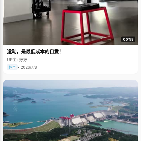
00:58
运动，是最低成本的自爱！
UP主: 婷婷
• 2026/7/8
体育