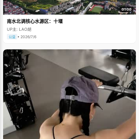
01:00
南水北调核心水源区：十堰
UP主: LAO胡
• 2026/7/6
公益