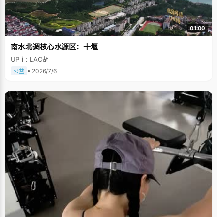
01:00
南水北调核心水源区：十堰
UP主: LAO胡
• 2026/7/6
公益