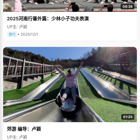
06:36
2025河南行番外篇：少林小子功夫表演
UP主: 卢颖
• 2025/12/1
旅行
01:25
郊游 编导：卢颖
UP主: 卢颖