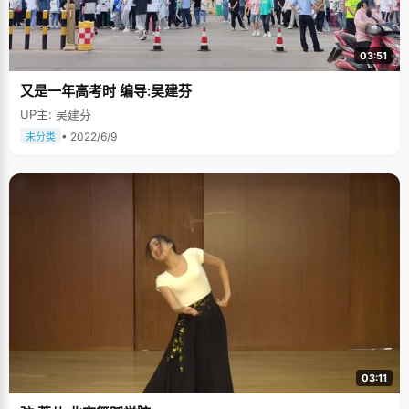
03:51
又是一年高考时 编导:吴建芬
UP主: 吴建芬
• 2022/6/9
未分类
03:11