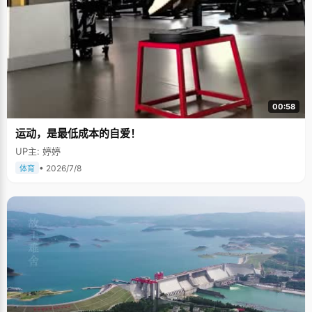
00:58
运动，是最低成本的自爱！
UP主: 婷婷
• 2026/7/8
体育