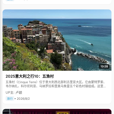
13:28
2025意大利之行10：五渔村
五渔村（Cinque Terre）位于意大利西北部利古里亚大区。它由蒙特罗索、
韦尔纳扎、科尔尼利亚、马纳罗拉和里奥马焦雷五个彩色村镇组成。这里依
山傍海，房屋色彩斑斓，1997年被列为世界文化遗产。
UP主: 卢颖
• 2026/8/2
旅行