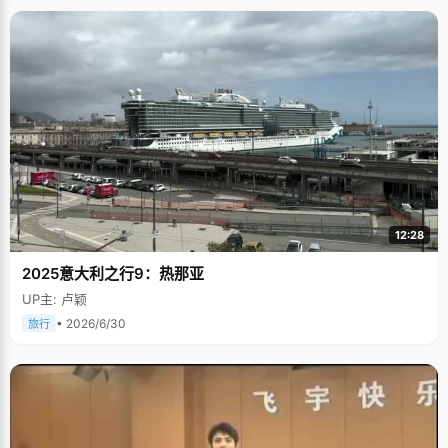
12:28
2025意大利之行9：热那亚
UP主: 卢颖
• 2026/6/30
旅行