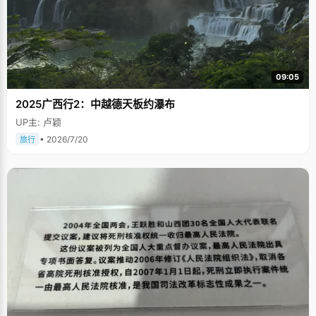
09:05
2025广西行2：中越德天板约瀑布
UP主: 卢颖
• 2026/7/20
旅行