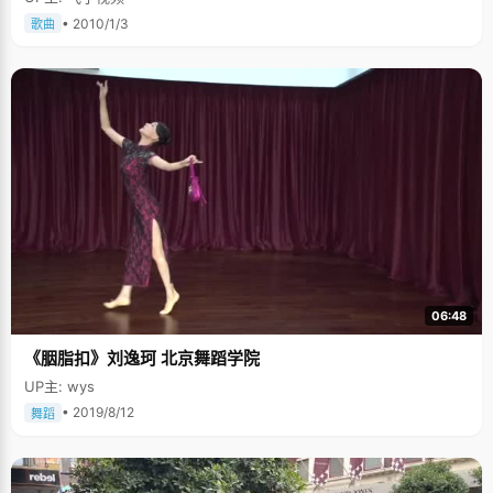
• 2010/1/3
歌曲
06:48
《胭脂扣》刘逸珂 北京舞蹈学院
UP主: wys
• 2019/8/12
舞蹈