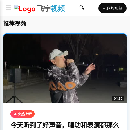
☰
飞宇
视频
🔍
+ 我的视频
推荐视频
01:25
🔥 火热上新
今天听到了好声音，唱功和表演都那么