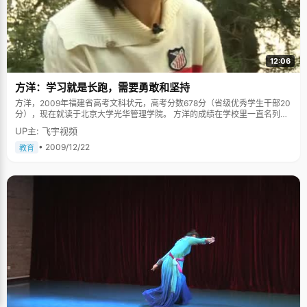
12:06
方洋：学习就是长跑，需要勇敢和坚持
方洋，2009年福建省高考文科状元，高考分数678分（省级优秀学生干部20
分），现在就读于北京大学光华管理学院。 方洋的成绩在学校里一直名列前
茅，是学校里的活跃分子，积极参加各种体育比赛，积极组织各种辩论。她
UP主: 飞宇视频
胆子很大，一个人半夜看《午夜凶铃》，美其名曰要锻炼下自己。她曾经梦
想去当个"背包客"，走遍世界上的名山大川。如今，方洋拿着满满的一张课
• 2009/12/22
教育
程表，有些无奈的感慨，"大学的课程太诱人了，什么都想学，真希望有三头
六臂或者每天四十八小时，可以干很多事。" 学习就像长跑，秘诀就是坚持、
再坚持 方洋似乎总有使不完的劲儿，对一切都充满热情，认真而且活力四
射，她的成长就像马拉松，启程开始就不断的下去，沿途有美丽的风景，间
或泥泞的坑洼，但无阻于她好奇的心，坚强的耐力。 "高三开始的时候，我曾
经问过自己，高三了，我的状态应该是什么样的？最后总结了两个字，那就
是&lsquo;坚持&rsquo;"。归纳了自己十年的学习历程，方洋感觉自己就像在
长跑，开始了，就只顾低着头往前赶，能做的就是把每一天的东西都全部吸
收掉，遇到困难也要迎头而上，哪怕碰得头破血流，一鼻子灰，因为第二天
还有新的东西在等待。 方洋很喜欢一句话，"勇敢不是害怕，而是害怕了依然
往前走"，每次遇到困难，方洋会拿这句话来警醒自己，鼓励自己。 方洋有数
学恐惧症，小学二年级的时候，一次数学考试，其他小朋友都是100分，而
成绩不错的方洋突然只答了80分，加上奥赛的成绩也很不好，给了方洋一个
不小的打击。自此方洋心里有了数学恐惧症，怕做数学题，成绩也起伏不