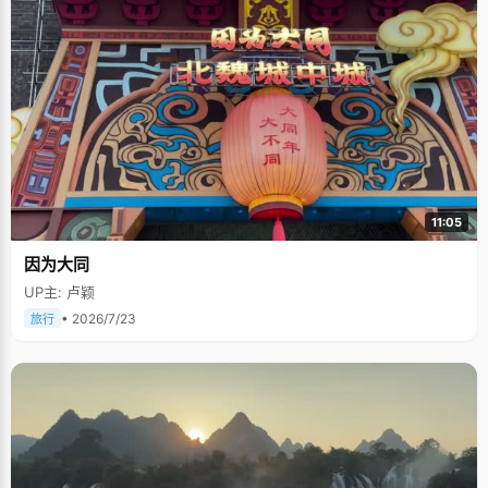
11:05
因为大同
UP主: 卢颖
• 2026/7/23
旅行