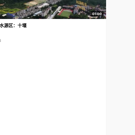
01:00
水源区：十堰
6