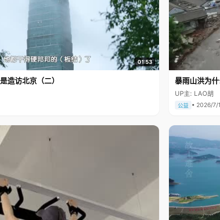
01:53
是造访北京（二）
暴雨山洪为什
UP主: LAO胡
• 2026/7/
公益