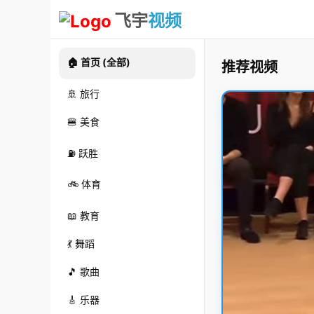
飞宇
视频
🏠 首页 (全部)
推荐视频
🚢 旅行
🍔 美食
⛽ 跃胜
🚲 体育
📖 教育
💃 舞蹈
🎵 歌曲
🎸 乐器