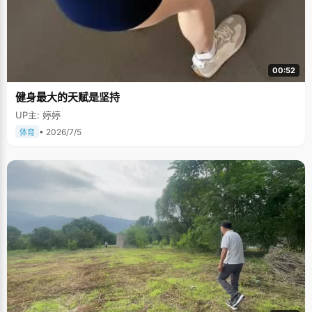
00:52
健身最大的天赋是坚持
UP主: 婷婷
• 2026/7/5
体育