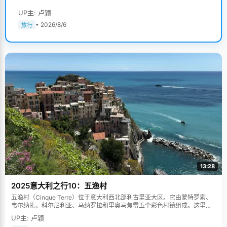
UP主: 卢颖
• 2026/8/6
旅行
13:28
2025意大利之行10：五渔村
五渔村（Cinque Terre）位于意大利西北部利古里亚大区。它由蒙特罗索、
韦尔纳扎、科尔尼利亚、马纳罗拉和里奥马焦雷五个彩色村镇组成。这里依
山傍海，房屋色彩斑斓，1997年被列为世界文化遗产。
UP主: 卢颖