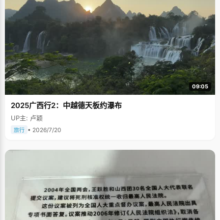
09:05
2025广西行2：中越德天板约瀑布
UP主: 卢颖
• 2026/7/20
旅行