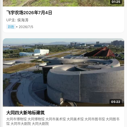
01:25
飞宇农场2026年7月4日
UP主: 侯海涛
• 2026/7/5
跃胜
05:22
大同四大新地标建筑
大同市博物馆 大同博物馆 大同市美术馆 大同美术馆 大同市图书馆 大同图书
馆 大同市大剧院 大同大剧院