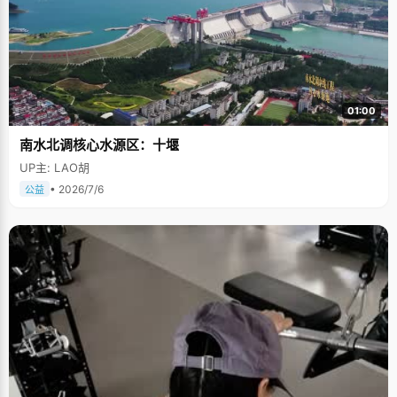
01:00
南水北调核心水源区：十堰
UP主: LAO胡
• 2026/7/6
公益