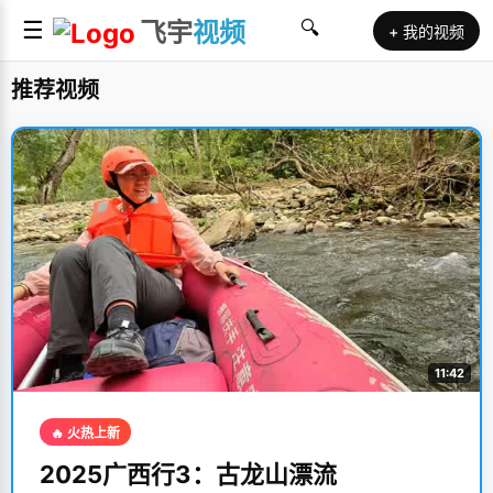
☰
飞宇
视频
🔍
+ 我的视频
推荐视频
11:42
🔥 火热上新
2025广西行3：古龙山漂流