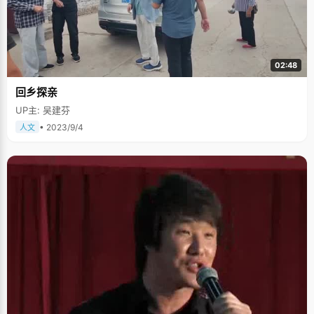
02:48
回乡探亲
UP主: 吴建芬
• 2023/9/4
人文