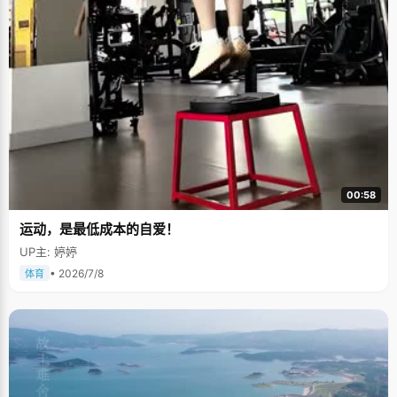
00:58
运动，是最低成本的自爱！
UP主: 婷婷
• 2026/7/8
体育