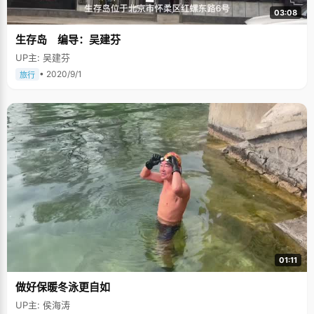
03:08
生存岛 编导：吴建芬
UP主: 吴建芬
• 2020/9/1
旅行
01:11
做好保暖冬泳更自如
UP主: 侯海涛