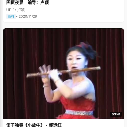
国贸夜景 编导：卢颖
UP主: 卢颖
• 2020/11/29
旅行
03:41
笛子独奏《小放牛》 - 邹运红