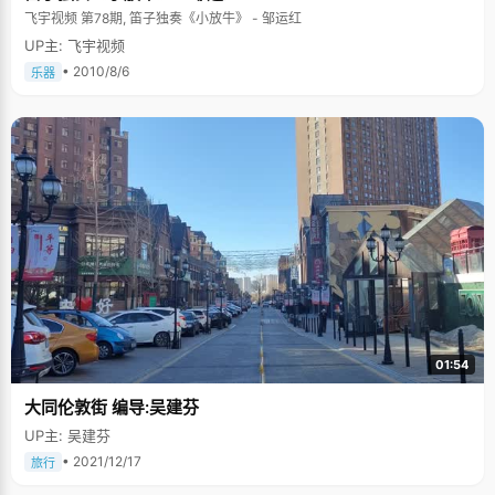
飞宇视频 第78期, 笛子独奏《小放牛》 - 邹运红
UP主: 飞宇视频
• 2010/8/6
乐器
01:54
大同伦敦街 编导:吴建芬
UP主: 吴建芬
• 2021/12/17
旅行