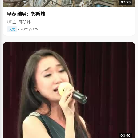
02:29
早春 编导：郭昕炜
UP主: 郭昕炜
• 2021/3/29
人文
03:40