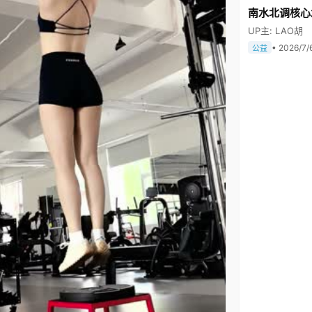
南水北调核心
UP主: LAO胡
• 2026/7/
公益