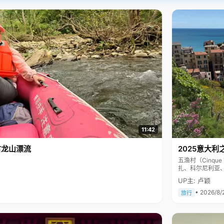
11:42
古龙山漂流
2025意大利
五渔村（Cinq
扎、科尔尼利亚
色彩斑斓，199
UP主: 卢颖
• 2026/8/
旅行