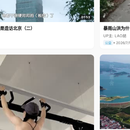
01:53
是造访北京（二）
暴雨山洪为什
UP主: LAO胡
• 2026/7/
公益