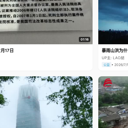
01:16
月17日
暴雨山洪为什
UP主: LAO胡
• 2026/7/
公益