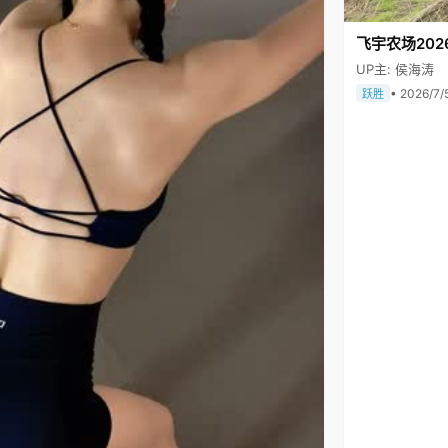
飞宇农场202
UP主: 侯海涛
• 2026/7/
跃胜