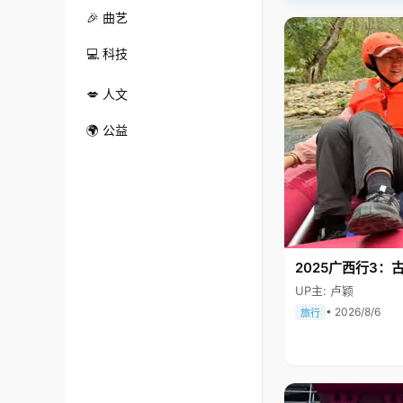
🎉 曲艺
💻 科技
💋 人文
🌍 公益
2025广西行3：
UP主: 卢颖
• 2026/8/6
旅行