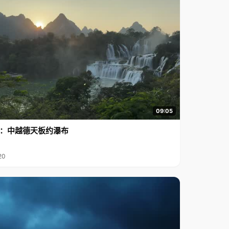
09:05
行2：中越德天板约瀑布
20