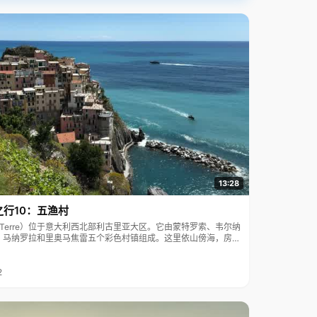
13:28
之行10：五渔村
ue Terre）位于意大利西北部利古里亚大区。它由蒙特罗索、韦尔纳
、马纳罗拉和里奥马焦雷五个彩色村镇组成。这里依山傍海，房屋
7年被列为世界文化遗产。
2