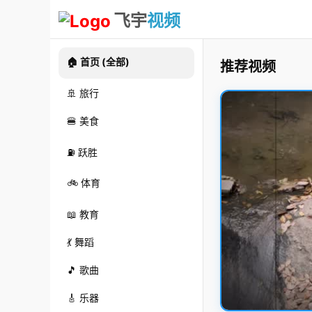
飞宇
视频
🏠 首页 (全部)
推荐视频
🚢 旅行
🍔 美食
⛽ 跃胜
🚲 体育
📖 教育
💃 舞蹈
🎵 歌曲
🎸 乐器