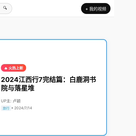
🔍
+ 我的视频
🔥 火热上新
2024江西行7完结篇：白鹿洞书
院与落星堆
UP主: 卢颖
• 2024/7/14
旅行