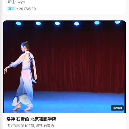
UP主: wys
• 2017/6/30
舞蹈
02:40
洛神 石雪函 北京舞蹈学院
飞宇视频 第107期, 洛神 石雪函