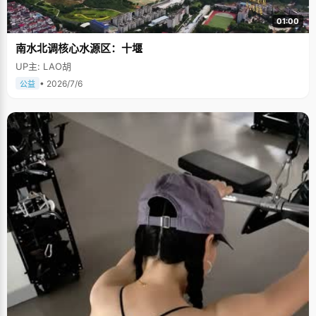
01:00
南水北调核心水源区：十堰
UP主: LAO胡
• 2026/7/6
公益