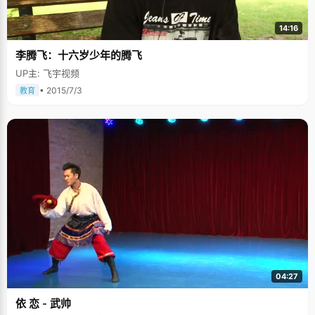
14:16
李腾飞：十六岁少年的腾飞
UP主: 飞宇视频
• 2015/7/3
教育
04:27
依 恋 - 武帅