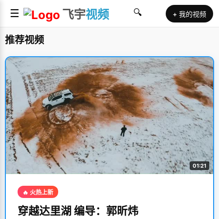
☰
飞宇
视频
🔍
+ 我的视频
推荐视频
01:21
🔥 火热上新
穿越达里湖 编导：郭昕炜