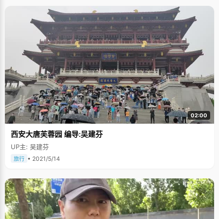
02:00
西安大唐芙蓉园 编导:吴建芬
UP主: 吴建芬
• 2021/5/14
旅行