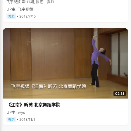
飞宇视频 第117期, 依 恋 - 武帅
UP主: 飞宇视频
• 2012/7/15
舞蹈
02:31
《江南》昕芮 北京舞蹈学院
UP主: wys
• 2018/11/1
舞蹈