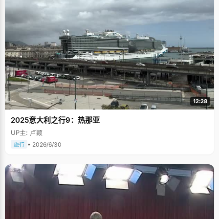
12:28
2025意大利之行9：热那亚
UP主: 卢颖
• 2026/6/30
旅行