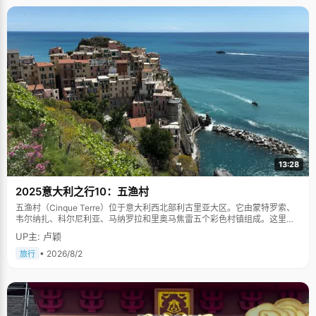
13:28
2025意大利之行10：五渔村
五渔村（Cinque Terre）位于意大利西北部利古里亚大区。它由蒙特罗索、
韦尔纳扎、科尔尼利亚、马纳罗拉和里奥马焦雷五个彩色村镇组成。这里依
山傍海，房屋色彩斑斓，1997年被列为世界文化遗产。
UP主: 卢颖
• 2026/8/2
旅行