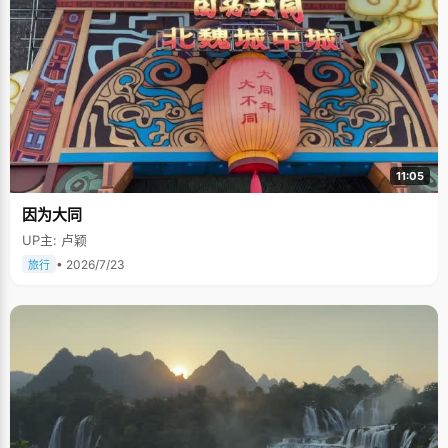
11:05
因为大同
UP主: 卢颖
• 2026/7/23
旅行