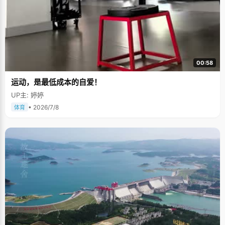
00:58
运动，是最低成本的自爱！
UP主: 婷婷
• 2026/7/8
体育