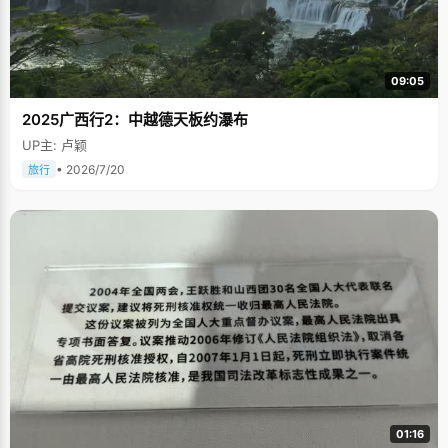
09:05
2025广西行2：中越德天板约瀑布
UP主: 卢颖
• 2026/7/20
旅行
01:16