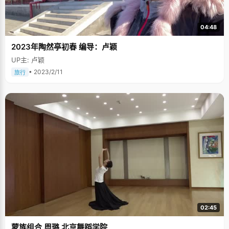
04:48
2023年陶然亭初春 编导：卢颖
UP主: 卢颖
• 2023/2/11
旅行
02:45
蒙族组合 周璐 北京舞蹈学院