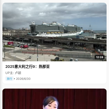
12:28
2025意大利之行9：热那亚
UP主: 卢颖
• 2026/6/30
旅行