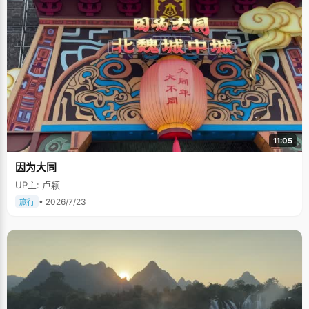
11:05
因为大同
UP主: 卢颖
• 2026/7/23
旅行