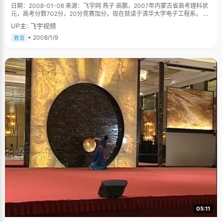
日期：2008-01-08 来源：飞宇网 燕子 高鹏，2007年内蒙古省高考理科状
元，高考分数702分，20分竞赛加分，现在就读于清华大学电子工程系。 第
一次见高鹏的时候，闹了点小笑话。双方见面，他有些迟疑的迎上来，礼貌
UP主: 飞宇视频
的问："请问，我是该叫你们姐姐呢还是阿姨呢？"随后有些不好意思的挠了
挠头，嗖地红了脸。两个二十多岁的小编相视而笑：今天穿得确实不显年
• 2008/1/9
教育
轻。 称谓暂不理会，高鹏直率坦诚的性格倒是给我们留下了深刻的印象。 得
状元有种梦想成真的感觉 高考之前没想过当状元那是骗人的，高鹏说，以前
自己学校里经常出状元，那种辉煌场面让低年级的他无限向往，偶尔也会动
一动想考状元的念头，"而且想了好几年了，偶尔自己会偷偷想，说不定我就
是那个状元呢，心里会特别的美，想出名了会怎么怎么样的事情。"高考之
前，总有人问成绩优秀的高鹏是不是要考状元之类的，虽然一直谦虚的应付
着，但高鹏心里边，确实非常憧憬这个状元呢。 有句话说，有梦想才会有未
来，高鹏憧憬这个状元好几年了，当状元桂冠真正切切的收入囊中的时候，
高鹏激动万分，一直如在梦幻中的浮景终于变成了现实，他无限感叹说：当
梦想实现的时候，那种成就感是难以言喻的。 大家都叫我"年轻人" 说高鹏
小，是因为他只有十七岁，算算时间，高鹏上学属于比较早的那种，入学比
一般孩子早一年，加上五年小学教育制度，上初中之后，他总比同班同学小
两岁多，同学们亲昵的称呼他"年轻人"。 尽管有一米八几的个头，但高鹏的
脸上写满了单纯和稚嫩，没有心机，没有世故，从开头的小笑话就可见一
斑。高鹏说，在班级里，他总是同学们照顾的对象，"我有时候老犯傻，同学
们都明白的事情我就是拐不过弯来，尤其是一些暗示性的话要半天才能明
白，于是大家都很照顾我。"说到同学们的时候，高鹏笑容格外灿烂，看来他
很享受这种被照顾的感觉。 说起犯傻高鹏给我们举了个被同学们传为经典的
笑话：一次开班会，玩快速问答，要求三秒钟出答案，高鹏被问到"一斤铁和
一斤棉花哪个重？"他一下子反应不过来，眼瞅着三秒要到了，就冲口而
出"一斤铁重！"顿时，教室里迸出一片笑声，这个故事也成了高鹏的典故，
05:11
时常被大家提起。 爱看《史记》，爱玩篮球 高鹏是理科生，说话一板一眼，
如写程序一样严谨认真，但是又透着一点儒雅的气息，这与他长期的文学修