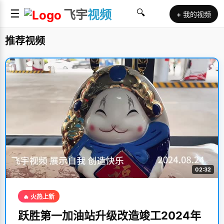
☰
飞宇
视频
🔍
+ 我的视频
推荐视频
02:32
🔥 火热上新
跃胜第一加油站升级改造竣工2024年