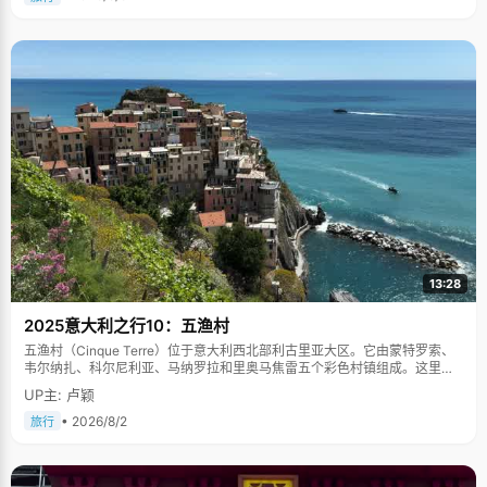
13:28
2025意大利之行10：五渔村
五渔村（Cinque Terre）位于意大利西北部利古里亚大区。它由蒙特罗索、
韦尔纳扎、科尔尼利亚、马纳罗拉和里奥马焦雷五个彩色村镇组成。这里依
山傍海，房屋色彩斑斓，1997年被列为世界文化遗产。
UP主: 卢颖
• 2026/8/2
旅行