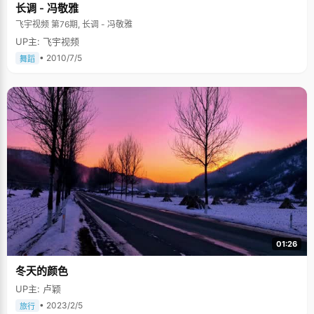
长调 - 冯敬雅
养不无关系。 高鹏的爸爸是语文老师，平时非常关注文学类的东西，家里书
柜里放满了各种文学书籍，所以高鹏的早期教育就是看小说，"我最喜欢看的
飞宇视频 第76期, 长调 - 冯敬雅
就是《史记》，很小的时候就看过，能把时候还不是很懂，后来又看了很多
UP主: 飞宇视频
遍，每次看都会有新的体会，越看就越喜欢"。除了儒雅的书生气，看书还能
让人平心静息，更容易专注的做事情。 高鹏是个天生的游戏绝缘体，当同学
• 2010/7/5
舞蹈
们都沉迷网络游戏的时候，他对这个新玩意"丝毫提不起兴趣"，课余的时候
喜欢画简单的素描，尤其是人物画，一支笔和一张白纸，最简单的勾勒描绘
最传神的意象。稍做休息的时候，我邀请高鹏给我画一张肖像画，他很爽快
的就答应了，拿起桌上的纸和笔画将起来，几分钟就完了。过来一看，笔画
虽少，轮廓和表情真是挺像。我不禁埋怨："长期睡眠不足的眼袋也不必那么
逼真吧"。高鹏忙不好意思起来，说这都是自娱自乐的东西，没事的时候画
画，可以让心情平静，放松神经。 除了看书画画，高鹏课余时间里干得最多
的就是打篮球了，曾是篮球队的主力后卫呢，也不枉他一米八多的个头。高
鹏说，自己的偶像是姚明，倒不是因为他篮球很牛，而是因为他算是中国走
出国门走向世界的运动员领头羊，并在异国闯出一片天地。 当我问到大学生
活的时候，高鹏显得很雀跃，他说，上大学了，一切都是新的，新的朋友，
新的生活，新的校园，以前那点略微的辉煌在清华里找不到丝毫痕迹，"来到
清华，就像水滴入海，完全融入进去了，我已经做好准备去认真感受大学生
活呢"，或许，在高鹏心中，正在孕育着另一个更大的梦想。
01:26
冬天的颜色
UP主: 卢颖
• 2023/2/5
旅行