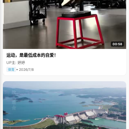
00:58
运动，是最低成本的自爱！
UP主: 婷婷
• 2026/7/8
体育