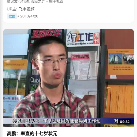
赈灾爱心行动, 雪域之光 - 拥中扎西
UP主: 飞宇视频
• 2010/4/20
歌曲
09:32
高鹏：率直的十七岁状元