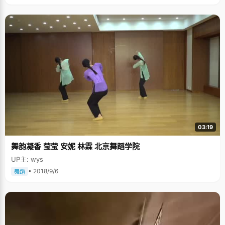
03:19
舞韵凝香 莹莹 安妮 林霖 北京舞蹈学院
UP主: wys
• 2018/9/6
舞蹈