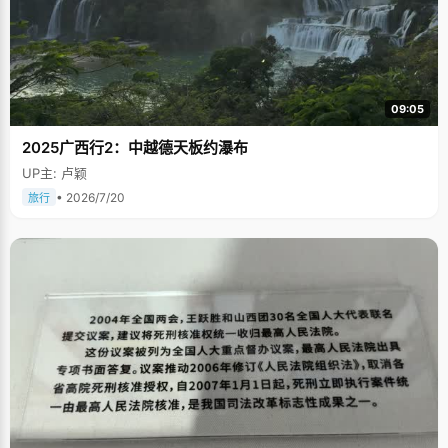
09:05
2025广西行2：中越德天板约瀑布
UP主: 卢颖
• 2026/7/20
旅行