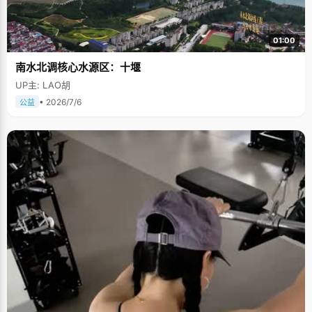
01:00
南水北调核心水源区：十堰
UP主: LAO胡
• 2026/7/6
公益