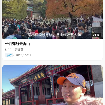
01:18
坐西郊线去香山
UP主: 吴建芬
• 2023/10/31
旅行