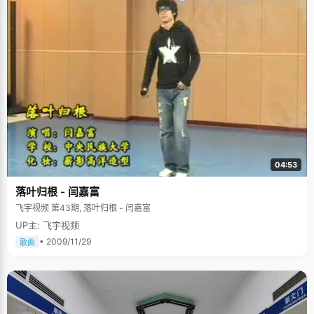
04:53
落叶归根 - 闫嘉富
飞宇视频 第43期, 落叶归根 - 闫嘉富
UP主: 飞宇视频
• 2009/11/29
歌曲