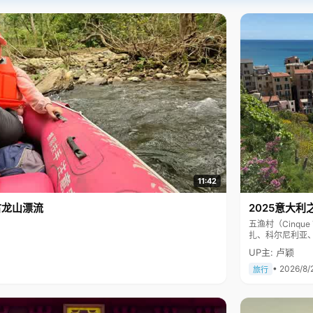
11:42
古龙山漂流
2025意大利
五渔村（Cinq
扎、科尔尼利亚
色彩斑斓，199
UP主: 卢颖
• 2026/8/
旅行