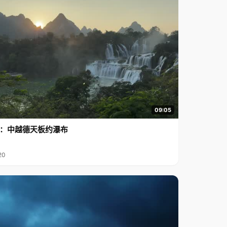
09:05
行2：中越德天板约瀑布
20