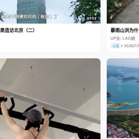
01:53
是造访北京（二）
暴雨山洪为什
UP主: LAO胡
• 2026/7/
公益