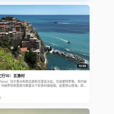
13:28
之行10：五渔村
ue Terre）位于意大利西北部利古里亚大区。它由蒙特罗索、韦尔纳
、马纳罗拉和里奥马焦雷五个彩色村镇组成。这里依山傍海，房屋
7年被列为世界文化遗产。
2