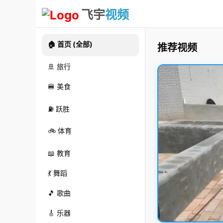
飞宇
视频
🏠 首页 (全部)
推荐视频
🚢 旅行
🍔 美食
⛽ 跃胜
🚲 体育
📖 教育
💃 舞蹈
🎵 歌曲
🎸 乐器