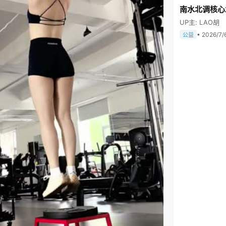
南水北调核心
UP主: LAO胡
• 2026/7/
公益