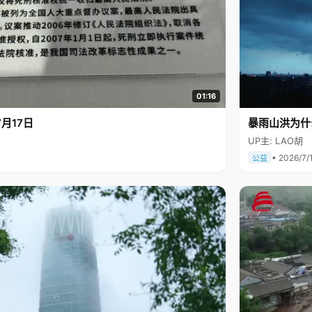
01:16
月17日
暴雨山洪为什
UP主: LAO胡
• 2026/7/
公益