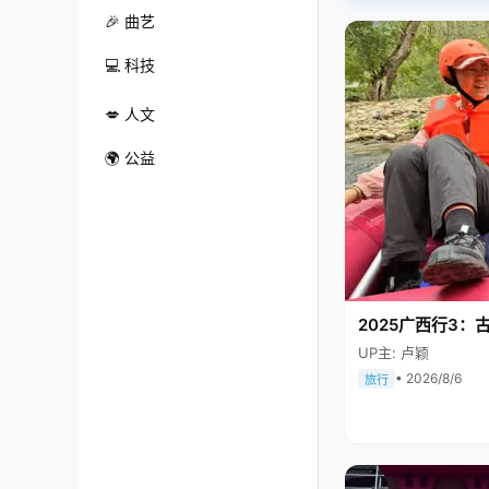
🎉 曲艺
💻 科技
💋 人文
🌍 公益
2025广西行3：
UP主: 卢颖
• 2026/8/6
旅行