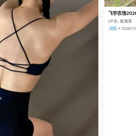
飞宇农场202
UP主: 侯海涛
• 2026/7/
跃胜