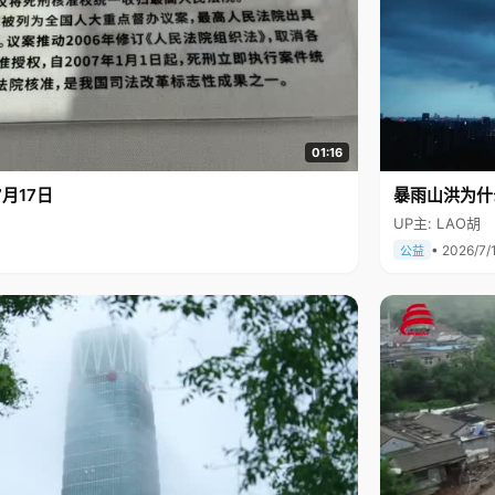
01:16
月17日
暴雨山洪为什
UP主: LAO胡
• 2026/7/
公益