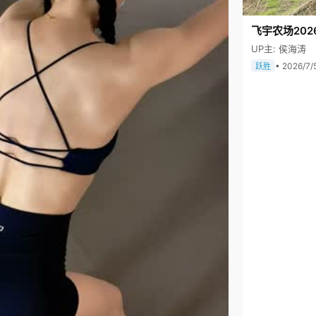
飞宇农场202
UP主: 侯海涛
• 2026/7/
跃胜