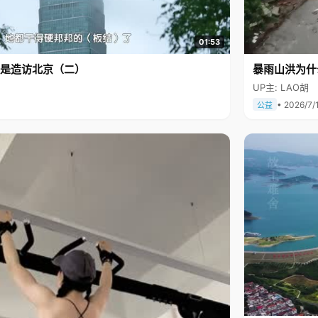
01:53
是造访北京（二）
暴雨山洪为什
UP主: LAO胡
• 2026/7/
公益