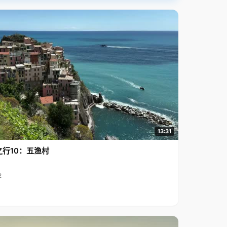
13:31
之行10：五渔村
2