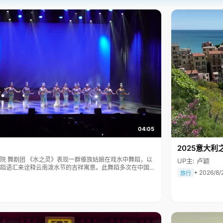
04:05
2025意大利
傣族姑娘在戏水中舞蹈，以
UP主: 卢颖
蹈语汇来诠释云南泼水节的吉祥寓意。此舞蹈多次在中国人
• 2026/8/
旅行
表演，一直得到赞誉其舞美，人美，寓意美。。