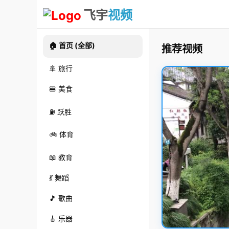
飞宇
视频
🏠 首页 (全部)
推荐视频
🚢 旅行
🍔 美食
⛽ 跃胜
🚲 体育
📖 教育
💃 舞蹈
🎵 歌曲
🎸 乐器