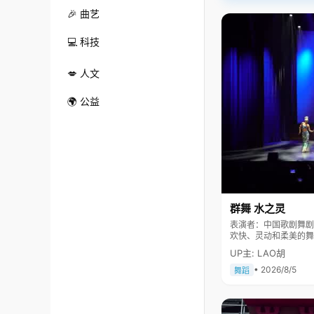
🎉 曲艺
💻 科技
💋 人文
🌍 公益
群舞 水之灵
表演者：中国歌剧舞剧院 舞剧团 《水之灵》表现一群
欢快、灵动和柔美的舞
民大会堂及国际舞台上
UP主: LAO胡
• 2026/8/5
舞蹈