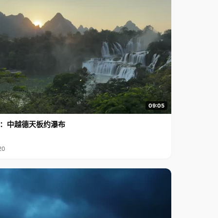
09:05
行2：中越德天板约瀑布
20