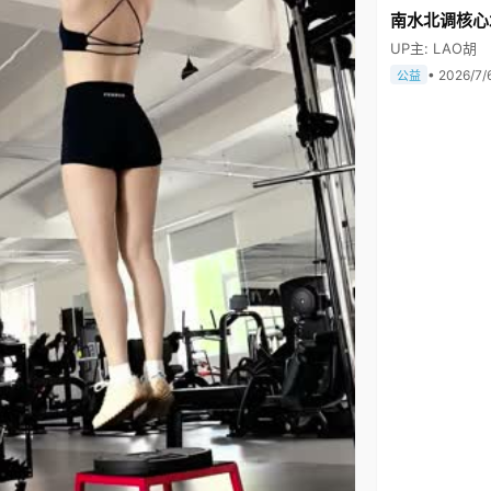
南水北调核心
UP主: LAO胡
• 2026/7/
公益