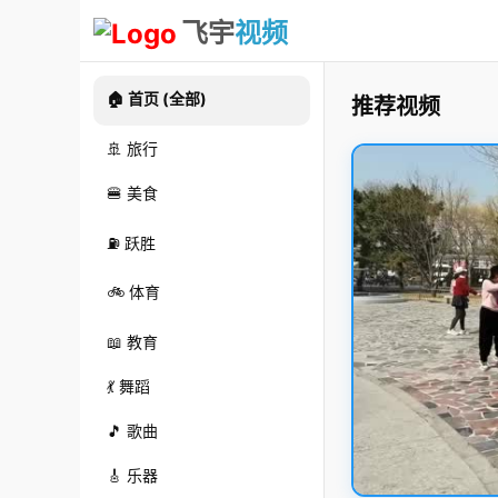
飞宇
视频
🏠 首页 (全部)
推荐视频
🚢 旅行
🍔 美食
⛽ 跃胜
🚲 体育
📖 教育
💃 舞蹈
🎵 歌曲
🎸 乐器