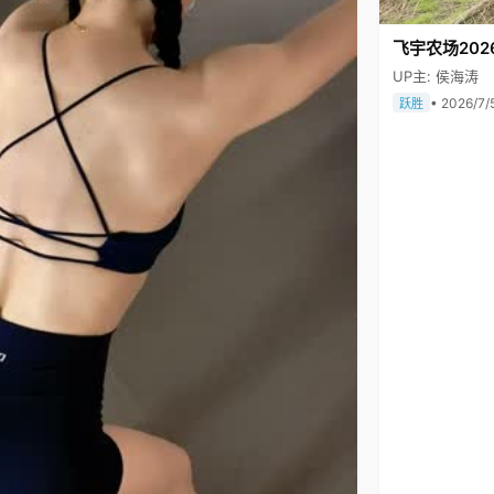
飞宇农场202
UP主: 侯海涛
• 2026/7/
跃胜