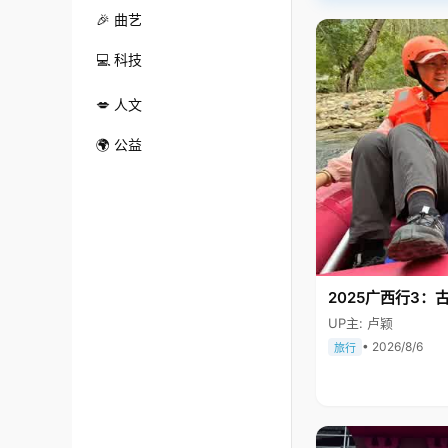
🎉 曲艺
💻 科技
💋 人文
🌍 公益
2025广西行3：
UP主: 卢颖
• 2026/8/6
旅行