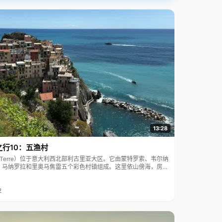
13:28
之行10：五渔村
ue Terre）位于意大利西北部利古里亚大区。它由蒙特罗索、韦尔纳
、马纳罗拉和里奥马焦雷五个彩色村镇组成。这里依山傍海，房屋
7年被列为世界文化遗产。
2