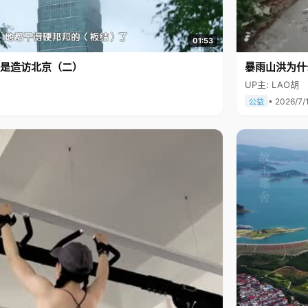
01:53
是造访北京（二）
暴雨山洪为什
UP主: LAO胡
• 2026/7/
公益