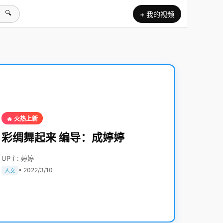
🔍
+ 我的视频
🔥 火热上新
彩绸舞起来 编导：成婷婷
UP主: 婷婷
• 2022/3/10
人文