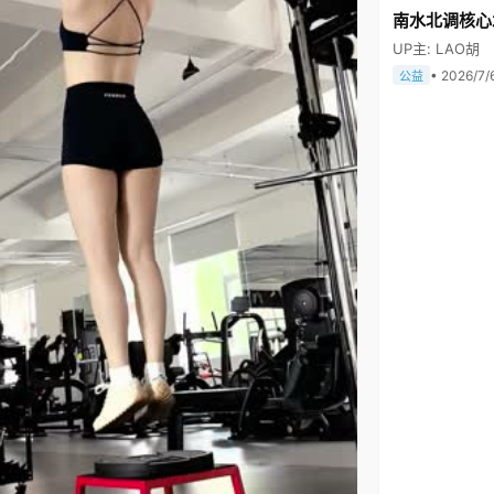
南水北调核心
UP主: LAO胡
• 2026/7/
公益