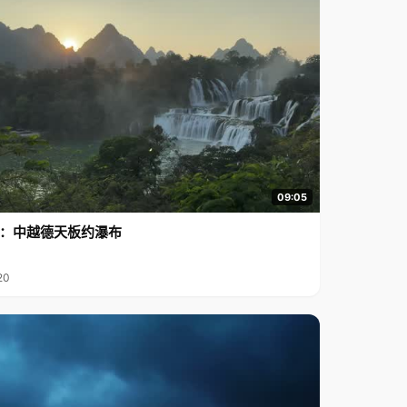
09:05
行2：中越德天板约瀑布
20