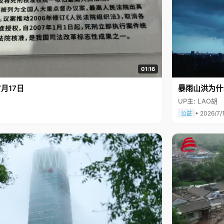
01:16
月17日
暴雨山洪为什
UP主: LAO胡
• 2026/7/
公益