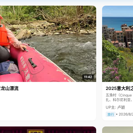
11:42
古龙山漂流
2025意大利
五渔村（Cinq
扎、科尔尼利亚
色彩斑斓，199
UP主: 卢颖
• 2026/8/
旅行