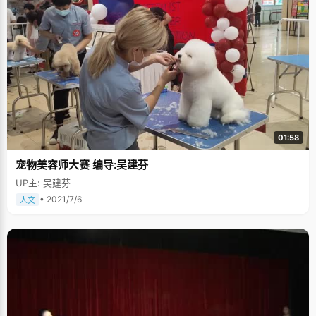
01:58
宠物美容师大赛 编导:吴建芬
UP主: 吴建芬
• 2021/7/6
人文