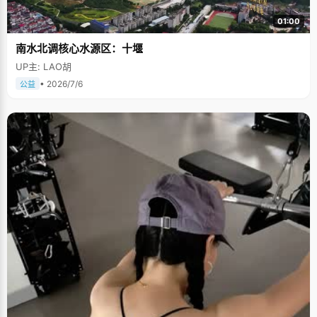
01:00
南水北调核心水源区：十堰
UP主: LAO胡
• 2026/7/6
公益