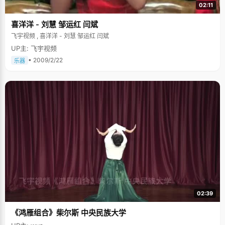
02:11
喜洋洋 - 刘慧 邹运红 闫斌
飞宇视频 , 喜洋洋 - 刘慧 邹运红 闫斌
UP主: 飞宇视频
• 2009/2/22
乐器
02:39
《鸿雁组合》柴尔斯 中央民族大学