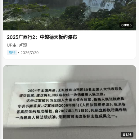
09:05
2025广西行2：中越德天板约瀑布
UP主: 卢颖
• 2026/7/20
旅行
01:16