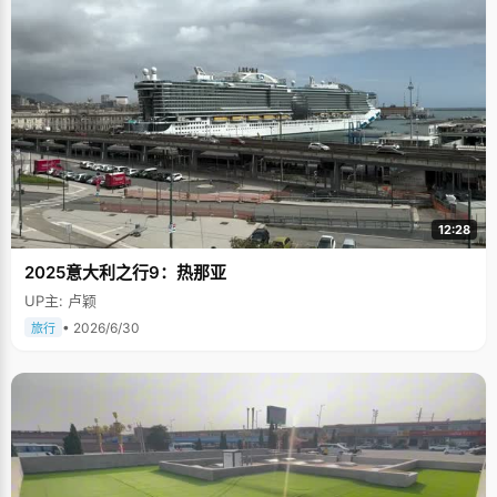
12:28
2025意大利之行9：热那亚
UP主: 卢颖
• 2026/6/30
旅行