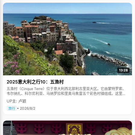
13:28
2025意大利之行10：五渔村
五渔村（Cinque Terre）位于意大利西北部利古里亚大区。它由蒙特罗索、
韦尔纳扎、科尔尼利亚、马纳罗拉和里奥马焦雷五个彩色村镇组成。这里依
山傍海，房屋色彩斑斓，1997年被列为世界文化遗产。
UP主: 卢颖
• 2026/8/2
旅行