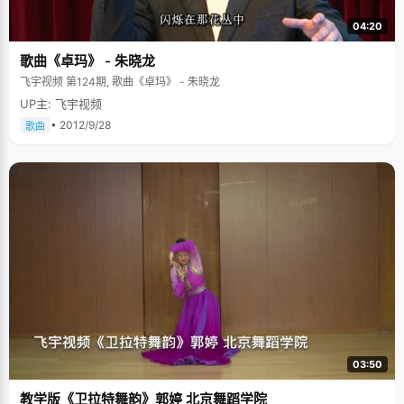
04:20
歌曲《卓玛》 - 朱晓龙
飞宇视频 第124期, 歌曲《卓玛》 - 朱晓龙
UP主: 飞宇视频
• 2012/9/28
歌曲
03:50
教学版《卫拉特舞韵》郭婷 北京舞蹈学院