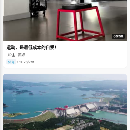
00:58
运动，是最低成本的自爱！
UP主: 婷婷
• 2026/7/8
体育