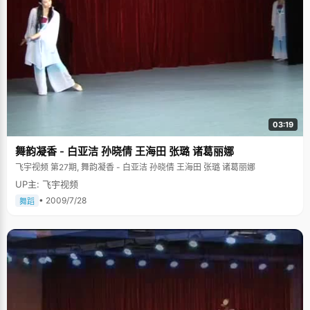
03:19
舞韵凝香 - 白亚洁 孙晓倩 王海田 张璐 诸葛丽娜
飞宇视频 第27期, 舞韵凝香 - 白亚洁 孙晓倩 王海田 张璐 诸葛丽娜
UP主: 飞宇视频
• 2009/7/28
舞蹈