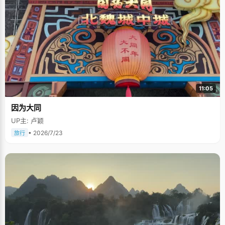
11:05
因为大同
UP主: 卢颖
• 2026/7/23
旅行