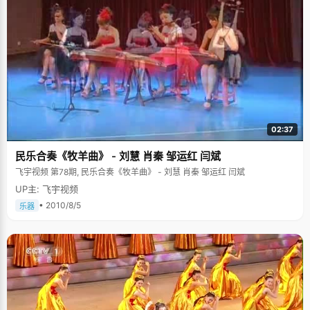
02:37
民乐合奏《牧羊曲》 - 刘慧 肖秦 邹运红 闫斌
飞宇视频 第78期, 民乐合奏《牧羊曲》 - 刘慧 肖秦 邹运红 闫斌
UP主: 飞宇视频
• 2010/8/5
乐器