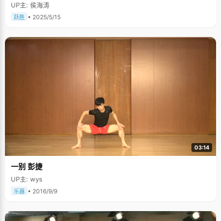
UP主: 侯海涛
• 2025/5/15
跃胜
03:14
一别 彭捷
UP主: wys
• 2016/9/9
乐器