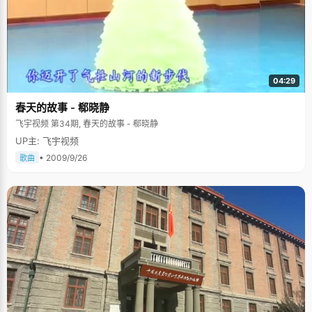
明要比其他孩子更早学会一些东西，甚至在读小学以前，曾春明就跟着姐姐
学会了汉语拼音，而且读完了整部拼音版的《格林童话》。 喜欢看书和篮球
曾春明从小就喜欢看书，小学时候经常会买一些连环画来看，稍大一点迷上
了漫画，几米漫画，朱德庸的漫画，一些日本、台湾的优秀漫画他都很喜
欢。曾春明喜欢看小说，那些比较出名的大部头小说他都看过，他喜欢看书
中人物不一样的心态，看他们跟自己有什么不一样，"我十六岁的时候看过
《麦田里的守望者》，书中主人公也是一个跟自己年龄相仿的男孩，但是他
04:29
放荡不羁，叛逆，过着跟自己不一样的生活，通过看他生活在心理上得到了
一些发泄。"因为喜欢《灌篮高手》的缘故，曾春明喜欢上了打篮球，在高中
春天的故事 - 郗晓静
的时候，曾经跟几个比较好的同学代表班级参加学校的篮球比赛，在篮球运
动中，从篮球里，曾春明学到了很多书本没有的知识，学会了团队精神，学
飞宇视频 第34期, 春天的故事 - 郗晓静
会了如何跟他们良好的沟通和合作。 每次周末或者放假，曾春明就会跟朋友
UP主: 飞宇视频
一起去爬山，锻炼身体，放松心情，同时感受一下登上山顶时候那种畅快淋
漓的成就感。学习就像登山，一路都很艰苦，容不得半点松懈，但等到山顶
• 2009/9/26
歌曲
之后，你会发现一片更美更广阔的天地。 "所有正在为高考奋斗的师弟师妹
们，希望你们全力以赴每一秒，都可以实现自己的梦想！"