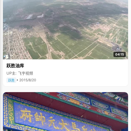
04:15
跃胜油库
UP主: 飞宇视频
• 2015/8/20
跃胜