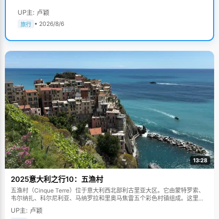
UP主: 卢颖
• 2026/8/6
旅行
13:28
2025意大利之行10：五渔村
五渔村（Cinque Terre）位于意大利西北部利古里亚大区。它由蒙特罗索、
韦尔纳扎、科尔尼利亚、马纳罗拉和里奥马焦雷五个彩色村镇组成。这里依
山傍海，房屋色彩斑斓，1997年被列为世界文化遗产。
UP主: 卢颖