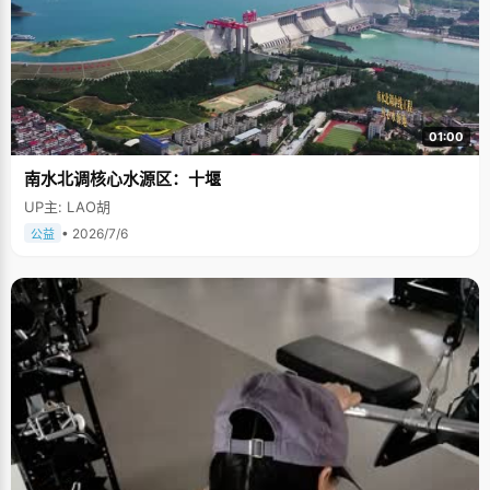
01:00
南水北调核心水源区：十堰
UP主: LAO胡
• 2026/7/6
公益