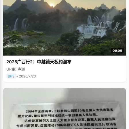
09:05
2025广西行2：中越德天板约瀑布
UP主: 卢颖
• 2026/7/20
旅行