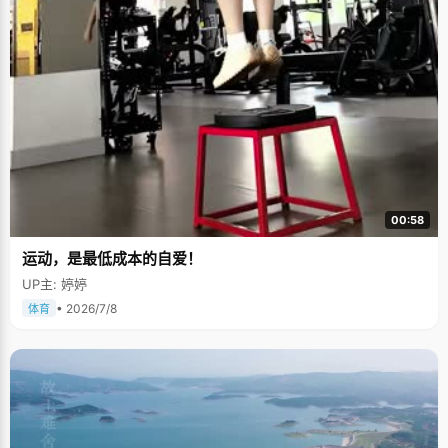
00:58
运动，是最低成本的自爱！
UP主: 婷婷
• 2026/7/8
体育