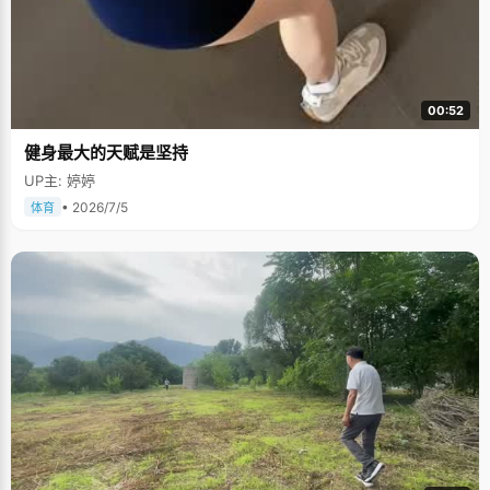
00:52
健身最大的天赋是坚持
UP主: 婷婷
• 2026/7/5
体育