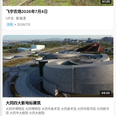
01:25
飞宇农场2026年7月4日
UP主: 侯海涛
• 2026/7/5
跃胜
05:22
大同四大新地标建筑
大同市博物馆 大同博物馆 大同市美术馆 大同美术馆 大同市图书馆 大同图书
馆 大同市大剧院 大同大剧院