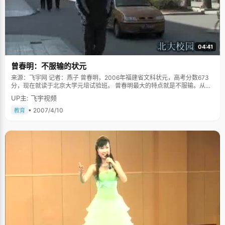
04:41
曾春明：不服输的状元
来源：飞宇网 记者：燕子 曾春明，2006年福建省文科状元，高考分数673
分，现在就读于北京大学元培试验班。 曾春明最大的特点就是不服输。从小
到大，曾春明都很勤奋，别人在游戏的时候他还在看书，成绩一直都很稳
UP主: 飞宇视频
定，第一年高考因为比较紧张，发挥失常，考了一个从来没有考过的分数。
考试之后，曾春明更多的是不服气，比人能做到的，自己也一定能做到，于
• 2007/4/10
教育
是曾春明深刻的反省了自己的缺失，在复读的高四一年中，投入了自己所有
的精力，"当时抱着一种拼的心态，既然选择了复读这条路，面对高考我就放
手一搏了。"命运是公平的，一年之后，曾春明拿到了福建省文科状元，几年
的努力终于得到了最好的回报。 家庭的艰辛让自己更加成熟 曾春明的家庭情
况不是特别好，父母都是从事一般的工作，上边还有两个姐姐在读书，三个
孩子每年的学习支出几乎耗去了全家的收入，父母平时省吃俭用，再辛苦也
要供三个孩子完成学业。曾春明体会到爸爸妈妈的艰辛，所以从来不会提出
任何过分的要求，有时间就会帮妈妈做家务，在生活的阅历上，曾春明比其
他孩子要成熟得多，学习上也倍加用功，不想辜负了爸爸妈妈的期望。拿到
状元的桂冠，曾春明首先要感谢的是自己的爸爸妈妈，为了自己，他们牺牲
了太多自己的追求，这个状元也是他们的一份辛劳。 启蒙教育都是两个姐姐
给的 当曾春明四五岁的时候，两个正在上小学二三年级的姐姐放学回来之后
最大的乐趣就是给弟弟当小老师，教他绘画，识字，数学。曾春明很听话，
坐在小凳子上有模有样的跟着学，而且学得很认真，因此在幼儿园里，曾春