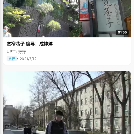
01:55
宽窄巷子 编导：成婷婷
UP主: 婷婷
• 2021/7/12
旅行