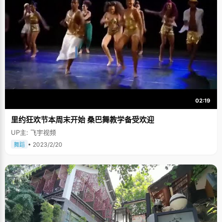
02:19
里约狂欢节本周末开始 桑巴舞教学备受欢迎
UP主: 飞宇视频
• 2023/2/20
舞蹈