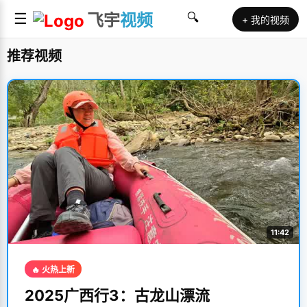
☰
飞宇
视频
🔍
+ 我的视频
推荐视频
11:42
🔥 火热上新
2025广西行3：古龙山漂流