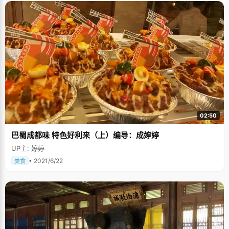
02:50
巴蜀成都味 特色好利来（上）编导：成婷婷
UP主: 婷婷
• 2021/6/22
美食