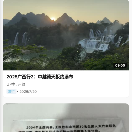
09:05
2025广西行2：中越德天板约瀑布
UP主: 卢颖
• 2026/7/20
旅行