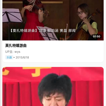
01:50
莫扎特嬉游曲
UP主: wys
• 2015/6/18
乐器