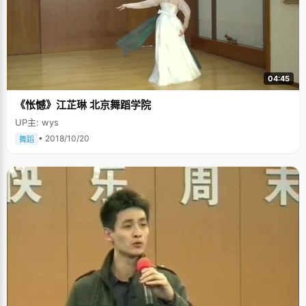
04:45
《怅憾》江芷琳 北京舞蹈学院
UP主: wys
• 2018/10/20
舞蹈