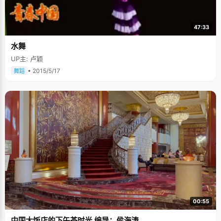
47:33
水舞
UP主: 卢颖
• 2015/5/17
舞蹈
00:55
中国大饭店的下午茶时光 编导：侯海涛