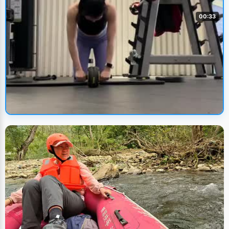
00:33
🔥 火热上新
挑战健腹轮
UP主: 婷婷
• 2024/12/13
体育