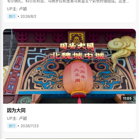
韦尔纳扎、科尔尼利亚、马纳罗拉和里奥马焦雷五个彩色村镇组成。这里依
山傍海，房屋色彩斑斓，1997年被列为世界文化遗产。
UP主: 卢颖
• 2026/8/2
旅行
11:05
因为大同
UP主: 卢颖
• 2026/7/23
旅行