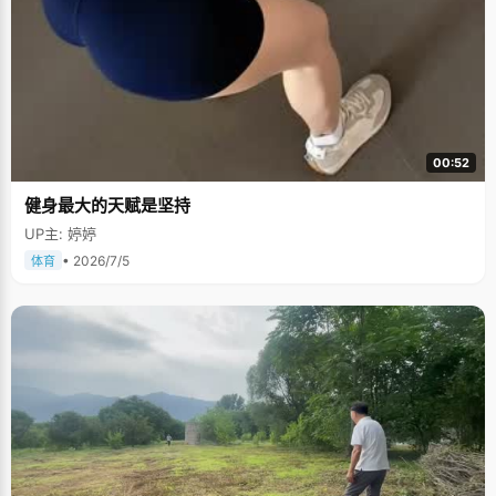
00:52
健身最大的天赋是坚持
UP主: 婷婷
• 2026/7/5
体育