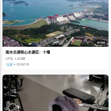
01:00
南水北调核心水源区：十堰
UP主: LAO胡
• 2026/7/6
公益