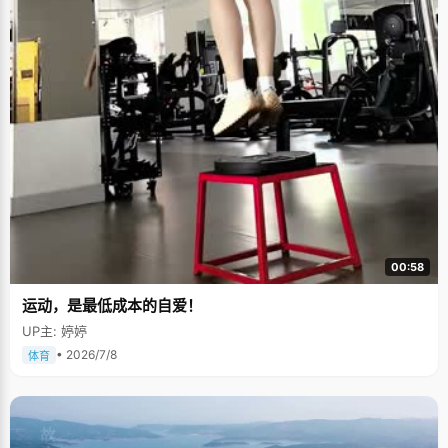
00:58
运动，是最低成本的自爱！
UP主: 婷婷
• 2026/7/8
体育