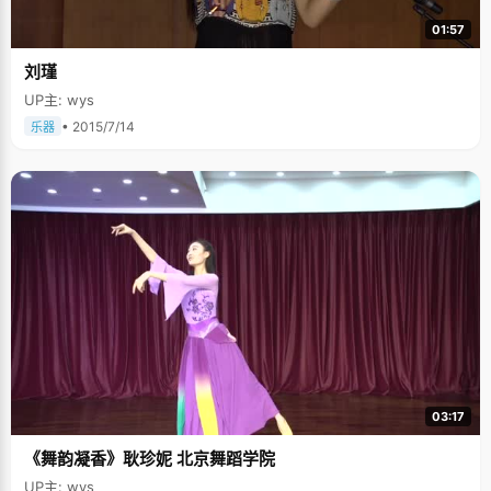
01:57
刘瑾
UP主: wys
• 2015/7/14
乐器
03:17
《舞韵凝香》耿珍妮 北京舞蹈学院
UP主: wys