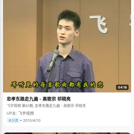
04:18
忠孝东路走九遍 - 高筱宗 祁晓亮
飞宇视频 第61期, 忠孝东路走九遍 - 高筱宗 祁晓亮
UP主: 飞宇视频
• 2010/4/10
未分类