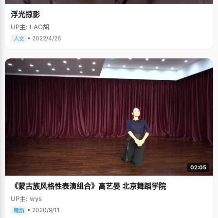
浮光掠影
UP主: LAO胡
• 2022/4/26
人文
02:05
《蒙古族风格性表演组合》高艺晏 北京舞蹈学院
UP主: wys
• 2020/9/11
舞蹈