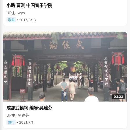
小路 曹淇 中国音乐学院
UP主: wys
• 2017/3/13
歌曲
03:23
成都武侯祠 编导:吴建芬
UP主: 吴建芬
• 2021/7/1
旅行