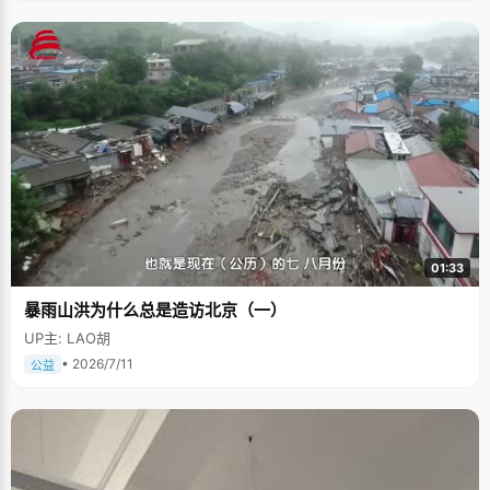
01:33
暴雨山洪为什么总是造访北京（一）
UP主: LAO胡
• 2026/7/11
公益