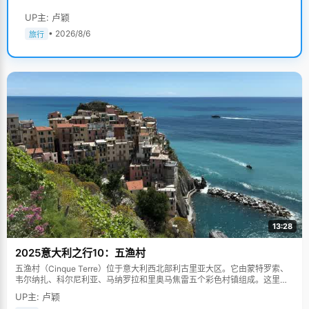
UP主: 卢颖
• 2026/8/6
旅行
13:28
2025意大利之行10：五渔村
五渔村（Cinque Terre）位于意大利西北部利古里亚大区。它由蒙特罗索、
韦尔纳扎、科尔尼利亚、马纳罗拉和里奥马焦雷五个彩色村镇组成。这里依
山傍海，房屋色彩斑斓，1997年被列为世界文化遗产。
UP主: 卢颖