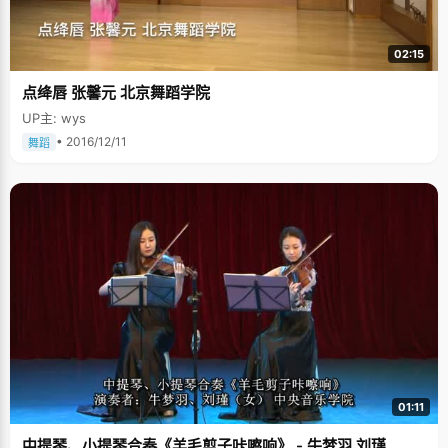
02:15
点绛唇 张馨元 北京舞蹈学院
UP主: wys
• 2016/12/11
舞蹈
01:11
中提琴、小提琴合奏《羊毛剪子咔嚓响》 - 牛梦羽 刘瑾