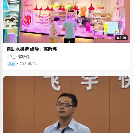
02:14
自助水果捞 编导：郭昕炜
UP主: 郭昕炜
• 2021/5/24
美食