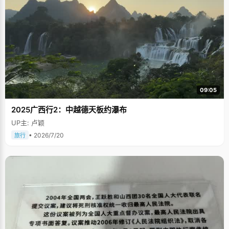
09:05
2025广西行2：中越德天板约瀑布
UP主: 卢颖
• 2026/7/20
旅行