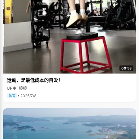
00:58
运动，是最低成本的自爱！
UP主: 婷婷
• 2026/7/8
体育