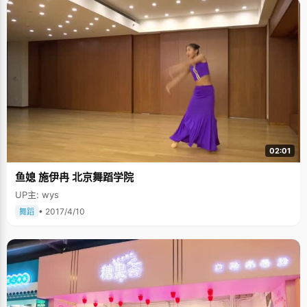
02:01
鱼媳 施伊冉 北京舞蹈学院
UP主: wys
• 2017/4/10
舞蹈