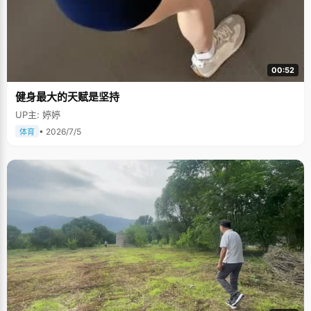
00:52
健身最大的天赋是坚持
UP主: 婷婷
• 2026/7/5
体育