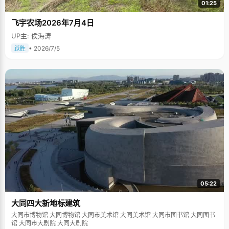
01:25
飞宇农场2026年7月4日
UP主: 侯海涛
• 2026/7/5
跃胜
05:22
大同四大新地标建筑
大同市博物馆 大同博物馆 大同市美术馆 大同美术馆 大同市图书馆 大同图书
馆 大同市大剧院 大同大剧院