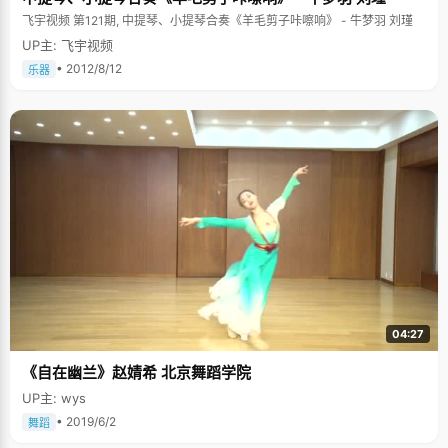
飞宇视频 第121期, 中提琴、小提琴合奏《羊毛剪子咔嚓响》 - 牛梦羽 刘瑾
UP主: 飞宇视频
• 2012/8/12
乐器
04:27
《自在幽兰》赵婧希 北京舞蹈学院
UP主: wys
• 2019/6/2
舞蹈