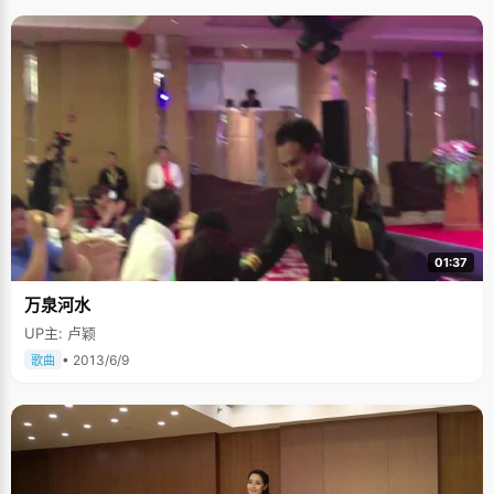
01:37
万泉河水
UP主: 卢颖
• 2013/6/9
歌曲