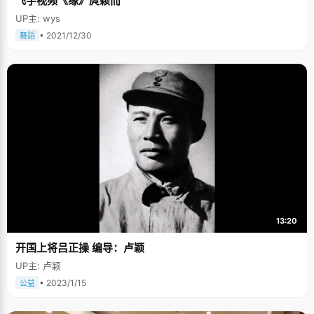
飞宇视频《缘》庹颖而
UP主: wys
• 2021/12/30
舞蹈
13:20
开国上将吕正操 编导：卢颖
UP主: 卢颖
• 2023/1/15
公益