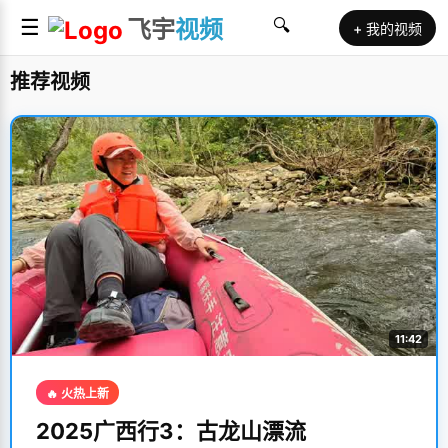
☰
飞宇
视频
🔍
+ 我的视频
推荐视频
11:42
🔥 火热上新
2025广西行3：古龙山漂流