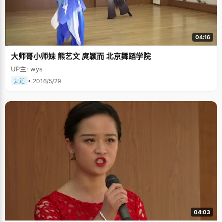
04:16
大师哥小师妹 熊艺文 庹颖而 北京舞蹈学院
UP主: wys
• 2016/5/29
舞蹈
04:03