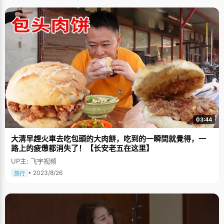
03:44
大清早趕火車去吃包頭的大肉餅，吃到的一瞬間就覺得，一
路上的疲憊都消失了！【长安老五在这里】
UP主: 飞宇视频
• 2023/8/26
旅行