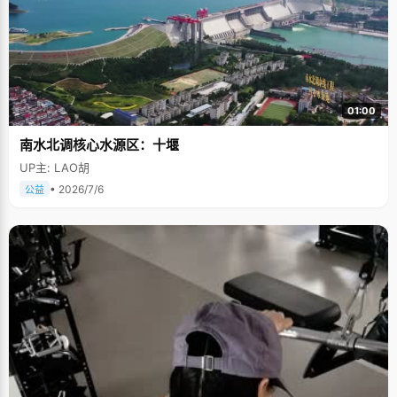
01:00
南水北调核心水源区：十堰
UP主: LAO胡
• 2026/7/6
公益