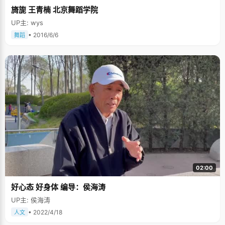
旖旎 王青楠 北京舞蹈学院
UP主: wys
• 2016/6/6
舞蹈
02:00
好心态 好身体 编导：侯海涛
UP主: 侯海涛
• 2022/4/18
人文