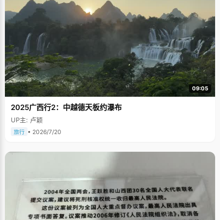
09:05
2025广西行2：中越德天板约瀑布
UP主: 卢颖
• 2026/7/20
旅行