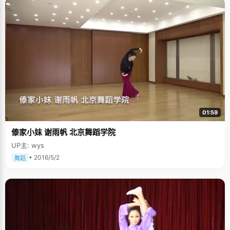
01:59
傣家小妺 谢雨帆 北京舞蹈学院
UP主: wys
• 2016/5/2
舞蹈