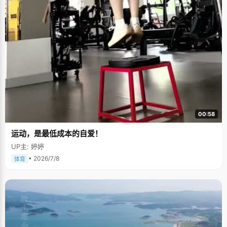
00:58
运动，是最低成本的自爱！
UP主: 婷婷
• 2026/7/8
体育