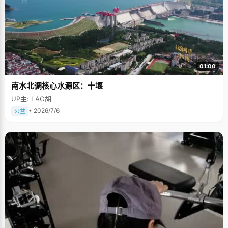
01:00
南水北调核心水源区：十堰
UP主: LAO胡
• 2026/7/6
公益