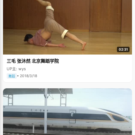
02:31
三毛 张沐然 北京舞蹈学院
UP主: wys
• 2018/3/18
舞蹈