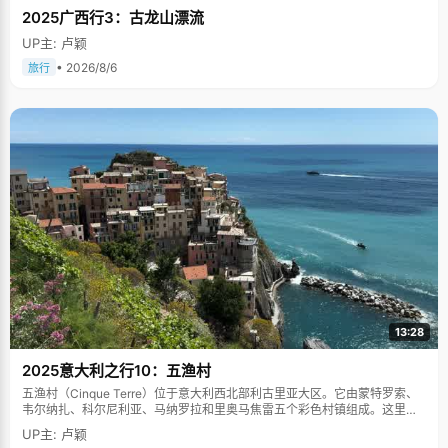
2025广西行3：古龙山漂流
UP主: 卢颖
• 2026/8/6
旅行
13:28
2025意大利之行10：五渔村
五渔村（Cinque Terre）位于意大利西北部利古里亚大区。它由蒙特罗索、
韦尔纳扎、科尔尼利亚、马纳罗拉和里奥马焦雷五个彩色村镇组成。这里依
山傍海，房屋色彩斑斓，1997年被列为世界文化遗产。
UP主: 卢颖