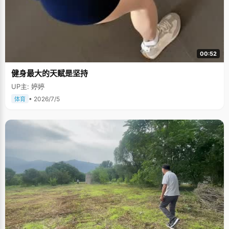
00:52
健身最大的天赋是坚持
UP主: 婷婷
• 2026/7/5
体育