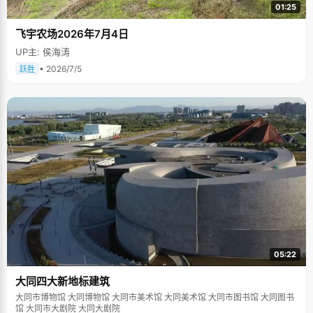
01:25
飞宇农场2026年7月4日
UP主: 侯海涛
• 2026/7/5
跃胜
05:22
大同四大新地标建筑
大同市博物馆 大同博物馆 大同市美术馆 大同美术馆 大同市图书馆 大同图书
馆 大同市大剧院 大同大剧院