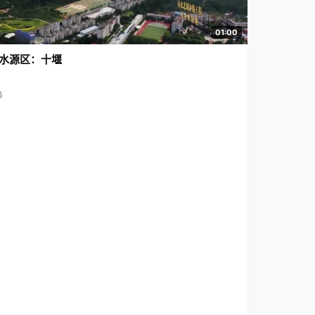
01:00
水源区：十堰
6