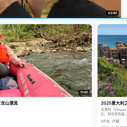
03:47
11:42
古龙山漂流
2025意大利
五渔村（Cinq
扎、科尔尼利亚
色彩斑斓，199
UP主: 卢颖