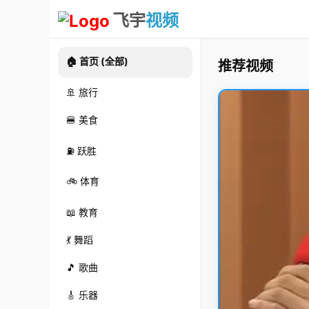
飞宇
视频
🏠 首页 (全部)
推荐视频
🚢 旅行
🍔 美食
⛽ 跃胜
🚲 体育
📖 教育
💃 舞蹈
🎵 歌曲
🎸 乐器