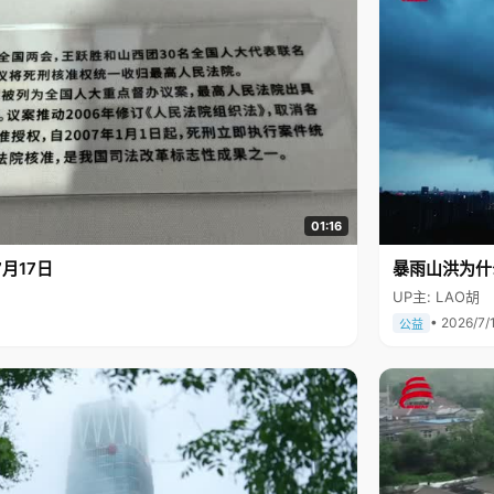
01:16
月17日
暴雨山洪为什
UP主: LAO胡
• 2026/7/
公益