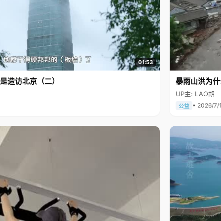
01:53
是造访北京（二）
暴雨山洪为什
UP主: LAO胡
• 2026/7/
公益