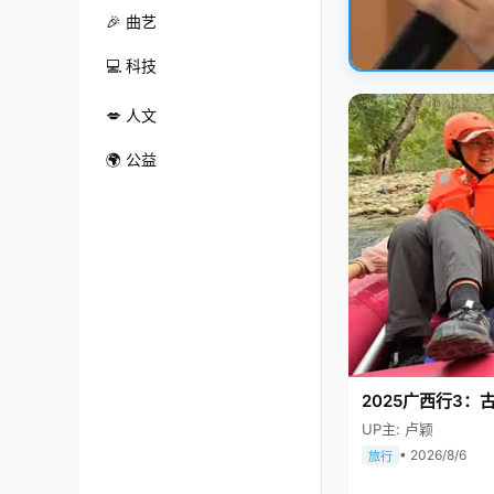
🎉 曲艺
💻 科技
💋 人文
🌍 公益
2025广西行3：
UP主: 卢颖
• 2026/8/6
旅行