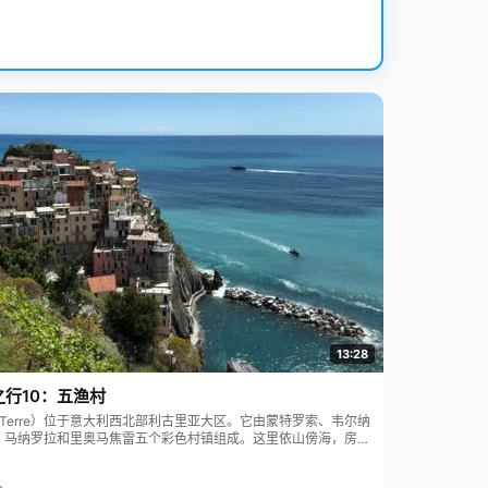
13:28
之行10：五渔村
ue Terre）位于意大利西北部利古里亚大区。它由蒙特罗索、韦尔纳
、马纳罗拉和里奥马焦雷五个彩色村镇组成。这里依山傍海，房屋
7年被列为世界文化遗产。