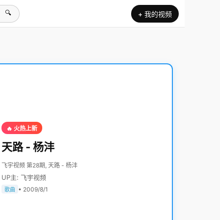
🔍
+ 我的视频
🔥 火热上新
天路 - 杨沣
飞宇视频 第28期, 天路 - 杨沣
UP主: 飞宇视频
• 2009/8/1
歌曲