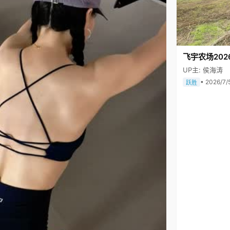
飞宇农场202
UP主: 侯海涛
• 2026/7/
跃胜