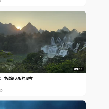
2
09:05
行2：中越德天板约瀑布
20