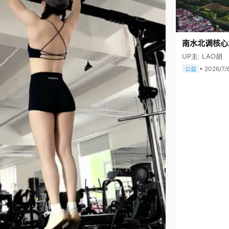
南水北调核心
UP主: LAO胡
• 2026/7/
公益