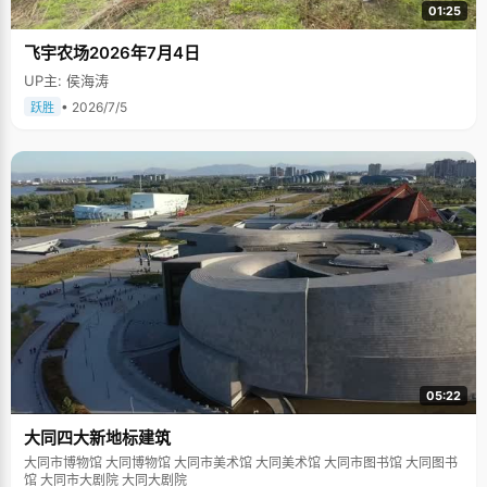
01:25
飞宇农场2026年7月4日
UP主: 侯海涛
• 2026/7/5
跃胜
05:22
大同四大新地标建筑
大同市博物馆 大同博物馆 大同市美术馆 大同美术馆 大同市图书馆 大同图书
馆 大同市大剧院 大同大剧院