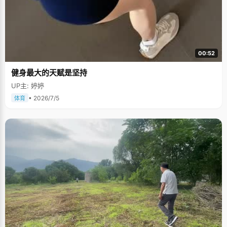
00:52
健身最大的天赋是坚持
UP主: 婷婷
• 2026/7/5
体育