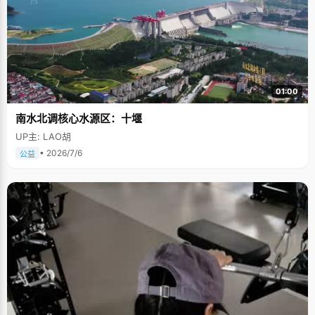
01:00
南水北调核心水源区：十堰
UP主: LAO胡
• 2026/7/6
公益