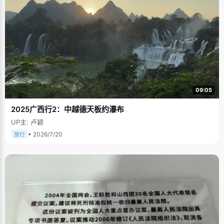
09:05
2025广西行2：中越德天板约瀑布
UP主: 卢颖
• 2026/7/20
旅行