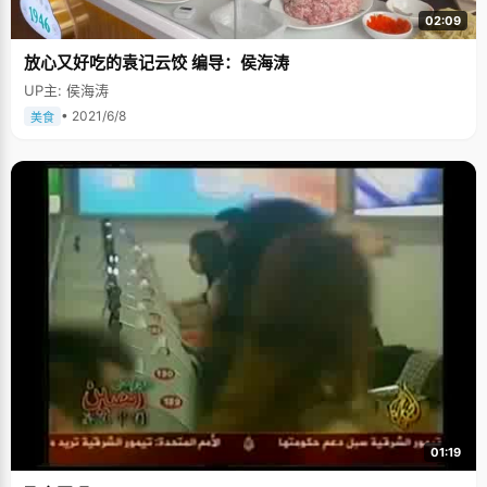
02:09
放心又好吃的袁记云饺 编导：侯海涛
UP主: 侯海涛
• 2021/6/8
美食
01:19