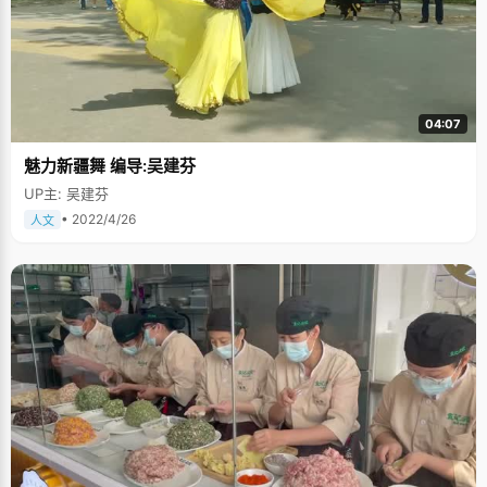
04:07
魅力新疆舞 编导:吴建芬
UP主: 吴建芬
• 2022/4/26
人文