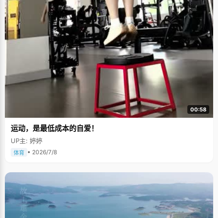
00:58
运动，是最低成本的自爱！
UP主: 婷婷
• 2026/7/8
体育