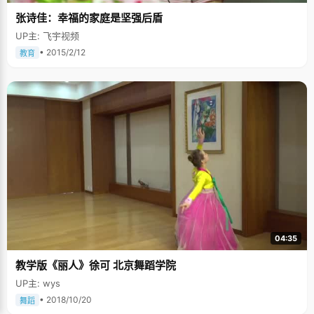
不佳，常常是得不偿失。 彭骋是一个作息时间非常规律的人，他说自己是一
张诗佳：幸福的家庭是坚强后盾
个不能缺觉的人。"高一高二的时候，我基本都是晚上1:00（北京时间
23:00），再忙的时候也不会超过这个时间。早上6点起床，高中一直都这
UP主: 飞宇视频
样"。他觉得，熬夜这件事，听起来很美，其实往往是得不偿失，"晚上看书
白天睡觉，生物钟正好跟老师上课学知识、考试的时间相反，大脑不能很好
• 2015/2/12
教育
的运作，学习效率大打折扣"。 选择适合自己的策略 彭骋说自己总是慢半
拍，他曾经跟几个同学比赛过做题，速度远远比不过人家，因此，彭城改变
了学习策略，在正确率上作文章。"效率高很重要，我知道自己做得慢，所以
每一道题都踏实认真，力求都作对",彭骋说，"我的数学基本是看不到最后一
道题的，但是我能保证之前的全作对，也能得到一个很好的分数"。 在考前最
后两个星期，更是要抓紧时间做最容易提升考分的练习。彭骋每天会在脑子
里列出一张表，把每天该做的事情列详细了，照着表去完成任务。会做的题
适当巩固，平时经常出错的就重点攻克，按照自身水平去做最后的复习重
点，圈出自己认为可以掌握的，划出有能力攻克但是常错的，暂时剔出看不
懂听不明白的，不让能够掌握的分数跑掉才是硬道理。 彭骋的高考寄语：能
追无尽景，始是登高人。高三是上天赠给我们的一块磨石，用来磨去我们的
轻狂、躁动与恐慌，并在打磨的同时赋予我们新的内涵。心存高远，加上坚
持不渝的努力，才能带给你成功；而在追求成功的过程中，若能保持一种平
静而有激情的心态，则定会快乐而无忧。
04:35
教学版《丽人》徐可 北京舞蹈学院
UP主: wys
• 2018/10/20
舞蹈