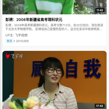
11:42
彭骋：2008年新疆省高考理科状元
彭骋，2008年高考新疆理科状元，高考分数713分，含20分加分，现在就读
于北京大学物理学院。 彭骋说自己是慢热型的人，这点在采访中就很明显。
起初，他还是一副内敛、严肃的表情，记者问一句，他答半句，一度让我们
UP主: 飞宇视频
很头疼。经过半小时磨合，彭骋才开始上了情绪，越说越顺，越说越多，妙
语连珠，时而还蹦出几句冷笑话，让人忍俊不禁。 从上学期到高考状元，彭
• 2010/9/9
教育
骋这一路走得似乎很平顺，从小学开始成绩就很好，初中是最好的初中，高
中进了最好的高中，还没上大学就因为竞赛被保送了。为了学校荣誉参加高
考，一举拿了个状元，很自然的就走到了这一步。尽管有如此骄傲的履历，
彭骋依然显得很谦虚，他总是说，北大高手太多了，还得再努力。 宽松的家
庭氛围 虽然彭骋说得很轻松，但他也坦承，学习其实并不是一件很有趣的事
情，而且学习好，也是很多因素的综合，比如说家庭氛围，他就非常感激父
母，从小不给学习压力，只要做事情的时候全力以赴，尽力了就好，结果都
不是最重要的。"在家里，我爸和我妈分担我学习生活的两部分"，彭骋
说，"每次的作业质量，考试成绩由妈妈在管，爸爸则负责陪我玩。我们经常
一起下棋、打游戏，氛围比较轻松。"如果学得很累了，爸妈就会劝他休息一
下，看看球赛，或者玩下电脑游戏。 临近高考的那段时间，也是所有家长和
同学压力最大的阶段，彭骋就用玩游戏让自己放松，因为不能实地踢足球，
他就玩《FIFA》实况足球过过瘾。但是彭骋也不敢太沉迷，非常自制，每次
只玩两三个小时就会自觉的去学习，因此父母也不用太操心。 早睡早起按时
作息 有好的作息时间才能有好的学习成绩。挑灯夜战，晚睡早起的做法虽可
以理解，但睡眠时间太短，大脑得不到应有的休息，就会影响反应敏感度、
17:42
记忆力、思维能力，也影响人的情绪。这样复习效率不高，考试时的状态也