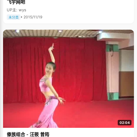
飞宇网吧
UP主: wys
• 2015/11/19
未分类
02:04
傣族组合 - 汪筱 曾筠