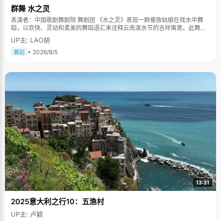
群舞 水之灵
表演者：中国歌剧舞剧院 舞剧团 《水之灵》表现一群傣族姑娘在戏水中舞
蹈，以欢快、灵动和柔美的舞蹈语汇来诠释云南泼水节的吉祥寓意。此舞蹈
多次在中国人民大会堂及国际舞台上表演，一直得到赞誉其舞美，人美，寓
UP主: LAO胡
意美。。
• 2026/8/5
舞蹈
13:31
2025意大利之行10：五渔村
UP主: 卢颖