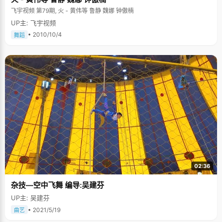
飞宇视频 第79期, 火 - 黄伟等 鲁静 魏娜 钟傲楠
UP主: 飞宇视频
• 2010/10/4
舞蹈
02:36
杂技—空中飞舞 编导:吴建芬
UP主: 吴建芬
• 2021/5/19
曲艺