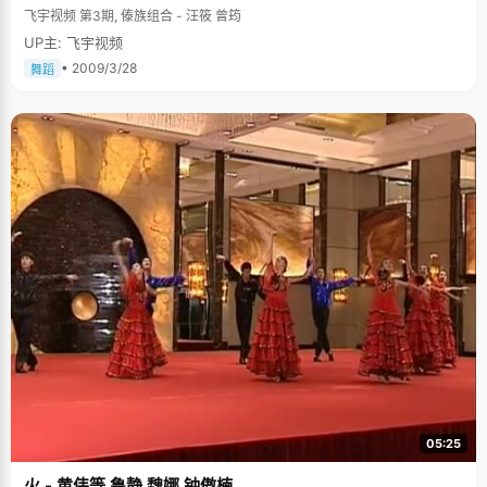
飞宇视频 第3期, 傣族组合 - 汪筱 曾筠
UP主: 飞宇视频
• 2009/3/28
舞蹈
05:25
火 - 黄伟等 鲁静 魏娜 钟傲楠