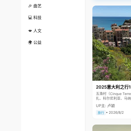
🎉 曲艺
💻 科技
💋 人文
🌍 公益
2025意大利之行
五渔村（Cinque 
扎、科尔尼利亚、马纳
色彩斑斓，1997年
UP主: 卢颖
• 2026/8/2
旅行