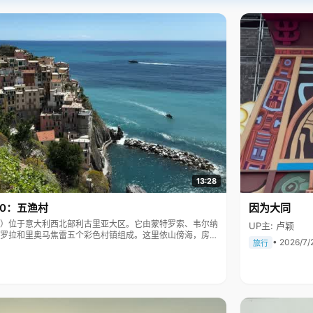
13:28
10：五渔村
因为大同
Terre）位于意大利西北部利古里亚大区。它由蒙特罗索、韦尔纳
UP主: 卢颖
罗拉和里奥马焦雷五个彩色村镇组成。这里依山傍海，房屋
• 2026/7/
旅行
被列为世界文化遗产。