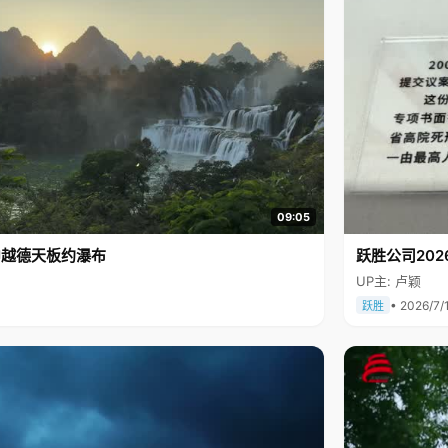
09:05
中越德天板约瀑布
跃胜公司202
UP主: 卢颖
• 2026/7/
跃胜