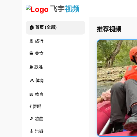
飞宇
视频
🏠 首页 (全部)
推荐视频
🚢 旅行
🍔 美食
⛽ 跃胜
🚲 体育
📖 教育
💃 舞蹈
🎵 歌曲
🎸 乐器