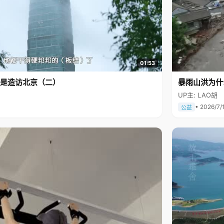
01:53
是造访北京（二）
暴雨山洪为什
UP主: LAO胡
• 2026/7/
公益