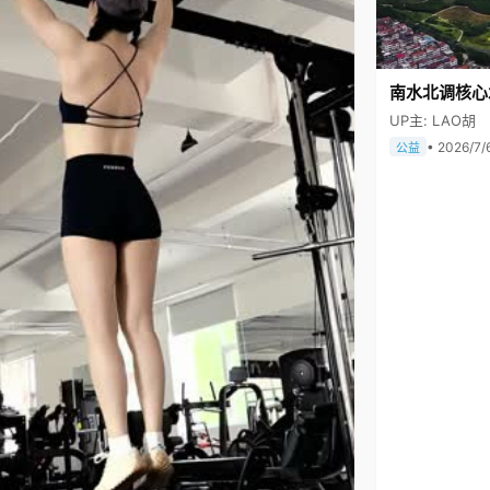
南水北调核心
UP主: LAO胡
• 2026/7/
公益