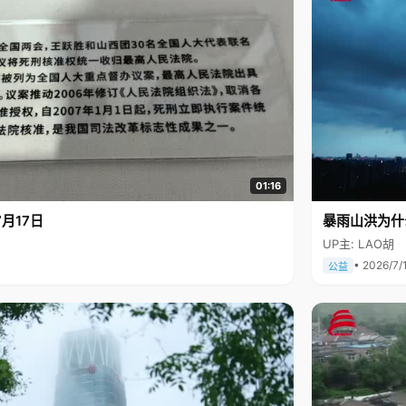
01:16
月17日
暴雨山洪为什
UP主: LAO胡
• 2026/7/
公益