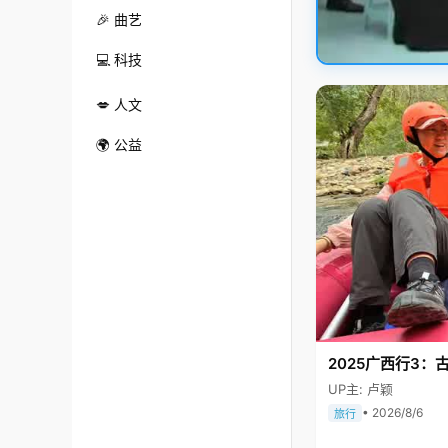
🎉 曲艺
💻 科技
💋 人文
🌍 公益
2025广西行3：
UP主: 卢颖
• 2026/8/6
旅行