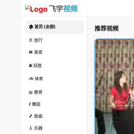
飞宇
视频
🏠 首页 (全部)
推荐视频
🚢 旅行
🍔 美食
⛽ 跃胜
🚲 体育
📖 教育
💃 舞蹈
🎵 歌曲
🎸 乐器