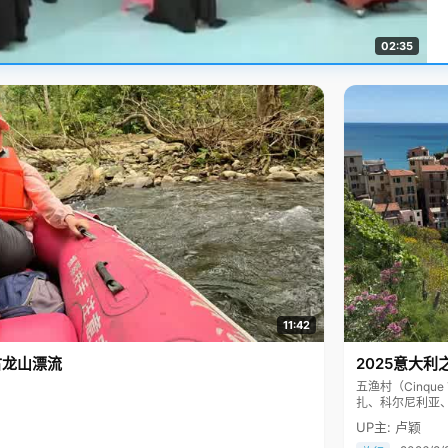
02:35
11:42
古龙山漂流
2025意大利
五渔村（Cinq
扎、科尔尼利亚
色彩斑斓，199
UP主: 卢颖