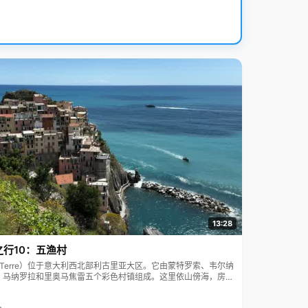
13:28
之行10：五渔村
ue Terre）位于意大利西北部利古里亚大区。它由蒙特罗索、韦尔纳
、马纳罗拉和里奥马焦雷五个彩色村镇组成。这里依山傍海，房屋
7年被列为世界文化遗产。