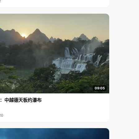
2
09:05
行2：中越德天板约瀑布
20