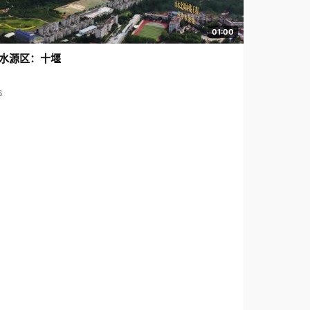
01:00
水源区：十堰
6