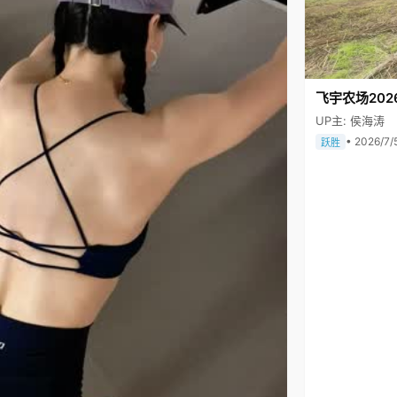
飞宇农场202
UP主: 侯海涛
• 2026/7/
跃胜