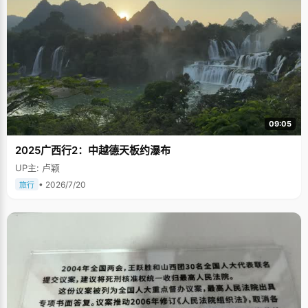
09:05
2025广西行2：中越德天板约瀑布
UP主: 卢颖
• 2026/7/20
旅行