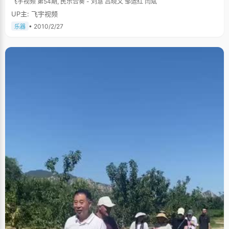
飞宇视频 第54期, 民乐合奏 - 刘慧 吕晓文 邹运红 闫斌
UP主: 飞宇视频
• 2010/2/27
乐器