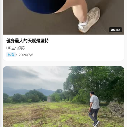
00:52
健身最大的天赋是坚持
UP主: 婷婷
• 2026/7/5
体育