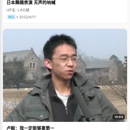
日本舞踏表演 无声的呐喊
UP主: LAO胡
• 2022/4/17
舞蹈
13:03
卢毅：我一定能够拿第一