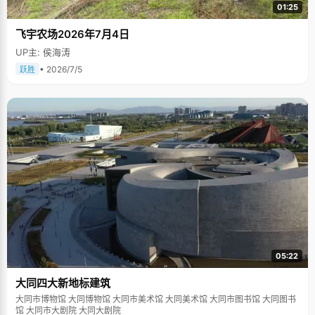
01:25
飞宇农场2026年7月4日
UP主: 侯海涛
• 2026/7/5
跃胜
05:22
大同四大新地标建筑
大同市博物馆 大同博物馆 大同市美术馆 大同美术馆 大同市图书馆 大同图书
馆 大同市大剧院 大同大剧院