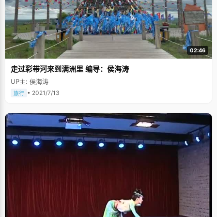
02:46
走过彩带河来到满洲里 编导：侯海涛
UP主: 侯海涛
• 2021/7/13
旅行