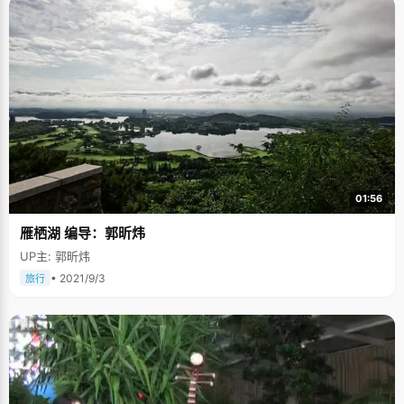
01:56
雁栖湖 编导：郭昕炜
UP主: 郭昕炜
• 2021/9/3
旅行