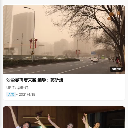
00:38
沙尘暴再度来袭 编导：郭昕炜
UP主: 郭昕炜
• 2021/4/15
人文