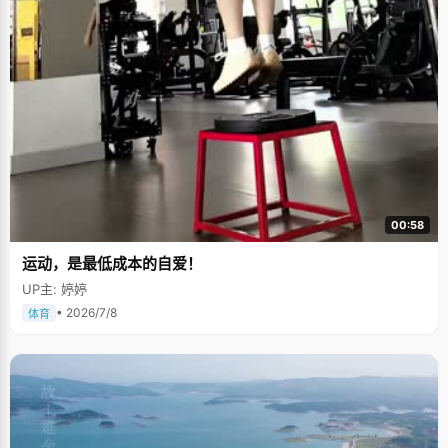
00:58
运动，是最低成本的自爱！
UP主: 婷婷
• 2026/7/8
体育