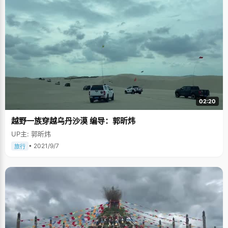
02:20
越野一族穿越乌丹沙漠 编导：郭昕炜
UP主: 郭昕炜
• 2021/9/7
旅行