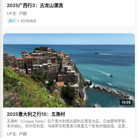
2025广西行3：古龙山漂流
UP主: 卢颖
• 2026/8/6
旅行
13:28
2025意大利之行10：五渔村
五渔村（Cinque Terre）位于意大利西北部利古里亚大区。它由蒙特罗索、
韦尔纳扎、科尔尼利亚、马纳罗拉和里奥马焦雷五个彩色村镇组成。这里依
山傍海，房屋色彩斑斓，1997年被列为世界文化遗产。
UP主: 卢颖