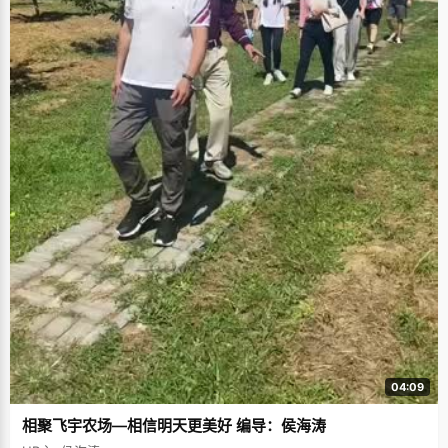
04:09
相聚飞宇农场—相信明天更美好 编导：侯海涛