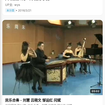
UP主: wys
• 2016/3/21
未分类
05:02
民乐合奏 - 刘慧 吕晓文 邹运红 闫斌