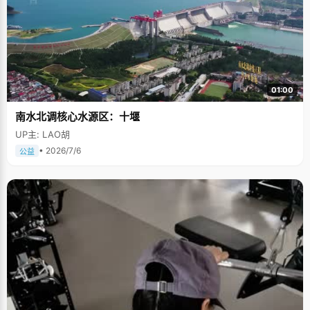
01:00
南水北调核心水源区：十堰
UP主: LAO胡
• 2026/7/6
公益