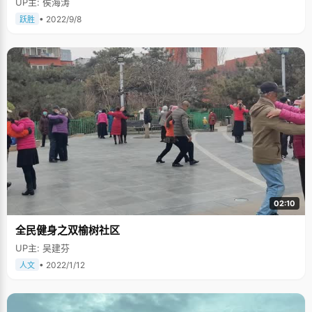
UP主: 侯海涛
• 2022/9/8
跃胜
02:10
全民健身之双榆树社区
UP主: 吴建芬
• 2022/1/12
人文