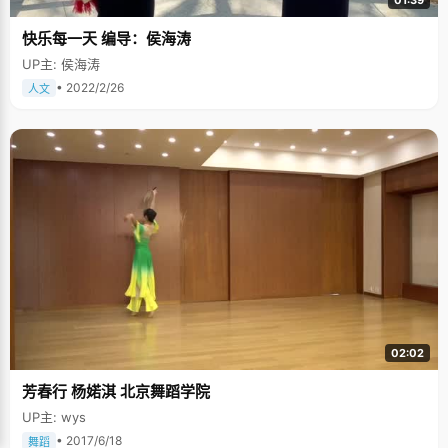
快乐每一天 编导：侯海涛
UP主: 侯海涛
• 2022/2/26
人文
02:02
芳春行 杨婼淇 北京舞蹈学院
UP主: wys
• 2017/6/18
舞蹈