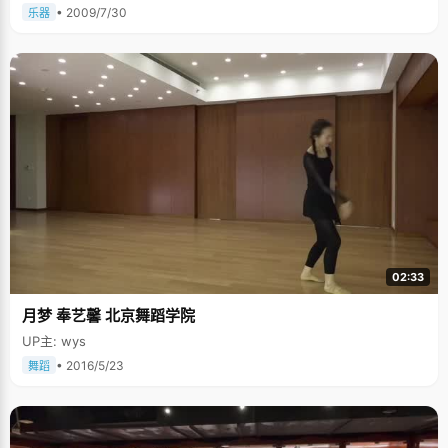
• 2009/7/30
乐器
02:33
月梦 奉艺馨 北京舞蹈学院
UP主: wys
• 2016/5/23
舞蹈