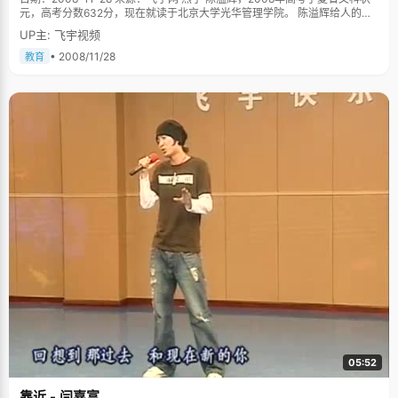
元，高考分数632分，现在就读于北京大学光华管理学院。 陈溢辉给人的感
觉非常的90后，件宽大的紫色厚毛衣，白色休闲裤，烫了时尚的发型，斜留
UP主: 飞宇视频
海，脖子上黑色的大珠子项链，俊俏的长相，加上浑身散发着的艺术气质，
怎么看怎么像偶像剧的男主角。"开口大笑的时候像刘翔，微笑时嘴角上扬的
• 2008/11/28
教育
角度又像去年的超级男生魏晨"，陈溢辉听到我们的评论率真的笑开了："其
实他们都说我像李俊基，尤其化妆以后。" 学什么都先学做人 陈溢辉小时候
很调皮，每天跟着镇上的小孩子们到处玩，捅马蜂窝，水漫蚂蚁洞，上树摘
果，下河抓鱼类的事情干了很多，但是小错不断，大错不犯，爸爸妈妈认为
这就是小孩子的天性嘛，倒也没有多加干涉。 陈溢辉的爸爸妈妈都是高中老
师，他们对陈溢辉的教育就是"学什么先学做人"，对于学习，他们不多强
求，上学以前也没有任何的早期教育，但是对于生活习惯、品行的培养要求
很严格。"小时候，我跟一个小孩起冲突，用从其他小孩子口里听来的脏话骂
了人，恰好被爸爸听到了，就被逮回家狠揍了一顿，记忆特别深刻，"陈溢辉
说，"爸爸妈妈很注重人品，他们总对我说，不管你能力如何，一定要有好的
人品，良好的人格，这是做事情的根本。" 执着自己的兴趣，高三理转文 陈
溢辉写得一手好文章，写东西就很随意饱含感情，深得老师同学的喜爱，在
文科方面也很有天赋，但出于对生物的爱好，却选择了理科学习，"之前我一
直都很努力的学习理科，但始终不能得心应手，成绩虽然一直都很好，但总
觉得兴趣不浓，无法突破，"陈溢辉在对面安逸也是学校教务主任的开导下走
出了迷惑，"她对我解释了文科的真正含义和内容，鼓励我应该尊重自己的兴
趣，于是高二下学期我依然决定转到文科班。" 爸爸妈妈很尊重陈溢辉的决
定，支持他努力学习。上高三以后，陈溢辉分外努力，在一年的时间内将整
个高中的文科漏洞补了起来，在文科里找到了自己喜欢的东西。 虽然成绩一
直都在学校排名第一第二，但是身处一个不知名的高中，陈溢辉还是不敢想
象自己能考北大，直到最后一次模拟考。"高中的最后一次模拟考试参加了全
05:52
省统考，成绩出来后居然是全省第一，我感觉简直不可思议，原来自己还是
很厉害的，老师也很惊喜，于是告诉我，&lsquo;你想一下考北大吧
靠近 - 闫嘉富
&rsquo;，"陈溢辉说就是因为这次考试让给了自己很大信心，之后又很努力