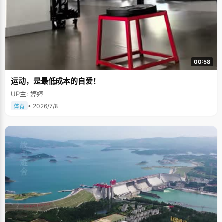
00:58
运动，是最低成本的自爱！
UP主: 婷婷
• 2026/7/8
体育