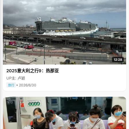
12:28
2025意大利之行9：热那亚
UP主: 卢颖
• 2026/6/30
旅行