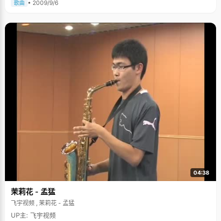
• 2009/9/6
歌曲
就能把所需概念公式等信手拈来，灵活运动，做题速度和效率自然要高很
多。 在家里，汪天一的爸爸妈妈是宏观导向性的家长，他们不会对孩子的事
情事无巨细的都管到，往往只是引导性的列出一个大概，比如这个阶段应该
完成一个什么样的事情，至于如何去完成，该注意什么等都由汪天一自己把
握，渐渐也培养了他注重细节的习惯。 学校里的积极分子 汪天一是一个非常
活跃的男生，从一年级开始就当班长了，高中时候更是学校社团的活跃分
子，课外活动参加了不少，加上成绩优异，在学校里算是小名人了。12年的
班长经验磨练出一个干练、热情的汪天一，"我现在与人交流的能力挺强的，
至少不会怕生，与各个班的同学都混得很熟。" 人们对清华男生的评价往往是
低调，沉闷四个字，汪天一是个例外。到了清华以后，他也没有静下来，刚
进大一就竞选了班长，这学期又申请进入团委做事，他认为，在大学学习固
然重要，参加学生工作也是锻炼组织、社交等综合素质的一个好机会，这些
都是以后走上社会的必备。忙了工作，汪天一的学习也没落下，他悄悄吐
露，上个学年他的成绩班级第一呢。 当初选择电子工程系的时候，汪天一的
理想是做第三代互联网，即3G，没想到随着网络技术的高速发展，如今3G
已经渐趋完善了。"我得再想想做个什么好"，汪天一挠挠头发，"现在先把专
业学好吧，做个合格的清华生。"什么算是合格的清华男生呢？汪天一的答案
是：专业过硬，社会工作要好，对社会有足够的责任心。他一直在这么努力
着，我们也期待着三年之后再次见到汪天一时候的样子，一定能如他所愿
吧。
04:38
茉莉花 - 孟猛
飞宇视频 , 茉莉花 - 孟猛
UP主: 飞宇视频