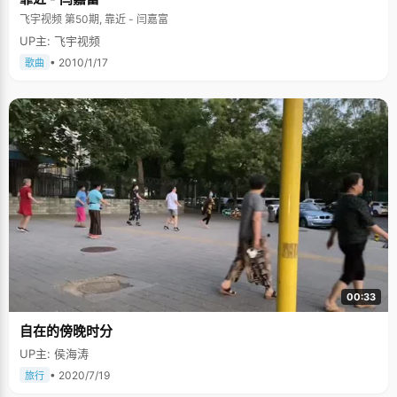
了一段，最终考出了632分的高考分数。" 陈溢辉高中状元的消息使得整个小
飞宇视频 第50期, 靠近 - 闫嘉富
县城都沸腾了起来，他是所在高中11年后的又一个文科状元，不仅仅给爸爸
UP主: 飞宇视频
妈妈一个惊喜，也给整个学校带来了好的荣誉。高考之后，性格开朗的陈溢
辉受邀参加了《开心辞典》的节目录制，获得了冠军。 文艺小青年，想上中
• 2010/1/17
歌曲
戏 陈溢辉学习好，更是个活跃的文艺分子，对音乐艺术有着浓厚的兴趣，初
三便取得了笛子演奏专业十级，葫芦丝和巴乌专业八级。籍此特长，陈溢辉
常常代表学校参加省市的一些文艺比赛，每次均能拔得头筹。曾先后八次下
军营参加慰问演出，很多军官士兵都十分熟悉这个小男孩了，每次来都很是
照顾，深表喜欢。高中的时候，陈溢辉还在学校创立了图腾文学社，参加了
艺术社团，主动担任组织人搞了很多活动，他自编自导的话剧还获得了全市
二等奖。 真是个精力充沛的男孩呀，课上课下的活动都搞得如此的轰轰烈
烈，有滋有味。陈溢辉对艺术有着深深的痴迷，高考之前，曾经想过去考中
戏，学习表演，他自信自己还是有那么一份表演天赋的，"后来看看学习还是
有希望的，所以放弃了中戏的念头"，陈溢辉甩开了额前稍长的碎发，笑了起
来，一脸的阳光。 小编心里也很赞同的，并深深感叹，如今的90后，好像并
未如网上人们抨击的那样无可救药，他们虽然吃着汉堡包长大，个性张扬，
思想开放，但也可以爱好学习，长于交际，也可以很优秀，偶像派如眼前的
陈溢辉，也可以是状元。
00:33
自在的傍晚时分
UP主: 侯海涛
• 2020/7/19
旅行