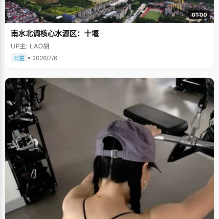
01:00
南水北调核心水源区：十堰
UP主: LAO胡
• 2026/7/6
公益