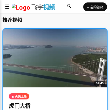
☰
飞宇
视频
🔍
+ 我的视频
推荐视频
02:43
🔥 火热上新
虎门大桥