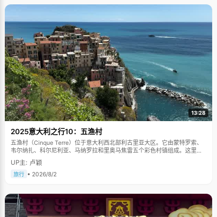
13:28
2025意大利之行10：五渔村
五渔村（Cinque Terre）位于意大利西北部利古里亚大区。它由蒙特罗索、
韦尔纳扎、科尔尼利亚、马纳罗拉和里奥马焦雷五个彩色村镇组成。这里依
山傍海，房屋色彩斑斓，1997年被列为世界文化遗产。
UP主: 卢颖
• 2026/8/2
旅行