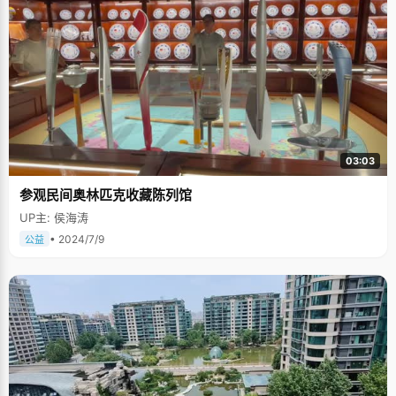
03:03
参观民间奥林匹克收藏陈列馆
UP主: 侯海涛
• 2024/7/9
公益