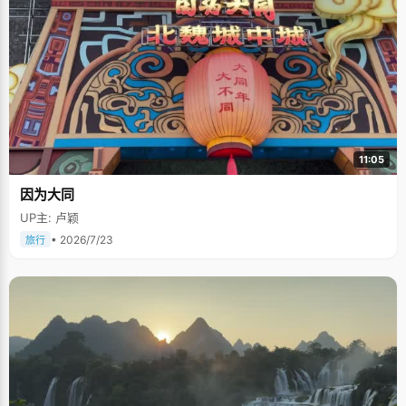
11:05
因为大同
UP主: 卢颖
• 2026/7/23
旅行