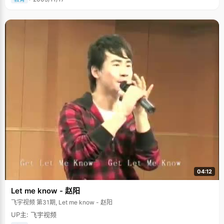
的成绩在年级很有优势的，所以努努力很有希望，就算当不了状元，能上清
华也算实现了自己的梦想了。 汪天一中考时的成绩是足够上省重点的，但是
为里离家近一些，他最后选择了父亲所在的学校读高中，他觉得，二流中学
之所以二流，不是师资的问题，而是生源的问题。成绩是可以努力的，只要
肯下功夫，在那里都能出好成绩的。所以，汪天一这一努力，果然出了个状
元，也为当校长的父亲争了一口气。 曾经的英语差生 "你学习那么好，是聪
明的因素吗？" "没有了，我智商才87呢，还没有及格"，汪天一哈哈笑了起
来，"不过我们宿舍一个牛人拍着肩膀安慰我说他智商也是87的时候，我心里
就平衡了。" 汪天一高考英语考了146分，不过他曾经也在英语上很不开窍。
汪天一读小学的时候，作为英语特级教师的爸爸曾经试着给儿子英语早期教
育，就教了汪天一两个英语单词，岂料费了半天功夫，汪天一还是一脸茫
然，不知所以的样子。"爸爸无可奈何的放弃了，认为我的英语理解能力太差
了，等初中以后再慢慢理解吧，自此他基本就没教过我英语了，都让我自己
跟着老师去学习和找感觉。"汪天一学习英语的诀窍就是找语感，背课文，看
英语读物，写东西，这些都是学好英语最有效的办法。直到高中以后，汪天
一才有了与爸爸交流英语的机会。 汪天一并不比其他孩子聪明，但有个最大
的优势就是能静，他从小就非常听话，很自觉，性格里就充满了安静的因
素，基本不淘气，甚至没有打过架。当其他小学生都在外玩耍，玩电子游戏
的时候，他每天放学回家也能自觉作业，看书，小学毕业的时候，他已经看
完了中国四大名著。 细节决定一切 汪天一的高中生活非常规律，每天早上六
点起床，晚上十点半准时睡觉，中午还要睡一个小觉，并没有比别人多花多
04:12
少时间在学习上，平时还经常踊跃参与学校活动，但是成绩一直都名列前
茅，汪天一对自己做了一个总结，那就是"细节决定一切"，汪天一的辅导员
Let me know - 赵阳
也曾如此评价过他。 "我会注意理解一个东西，一个概念。一般人只是记住概
念而已，而我会深入进去验证这个概念，分析哪些概念是需要深入理解
飞宇视频 第31期, Let me know - 赵阳
的，"汪天一说，"理解的去记忆比死记硬背更容易印象深刻，要用的时候也
UP主: 飞宇视频
能融会贯通。"汪天一不搞题海战术，但是总有老师或者同学说他做的题比任
何人多，深思一下，只能说汪天一的如此记忆法让他看到题目略加分析之后