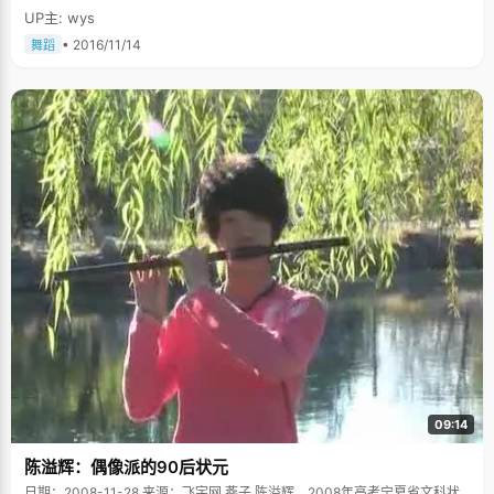
UP主: wys
• 2016/11/14
舞蹈
09:14
陈溢辉：偶像派的90后状元
日期：2008-11-28 来源：飞宇网 燕子 陈溢辉，2008年高考宁夏省文科状