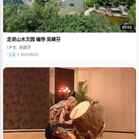
01:53
走进山水文园 编导:吴建芬
UP主: 吴建芬
• 2021/6/23
人文