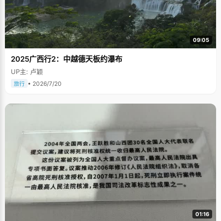
09:05
2025广西行2：中越德天板约瀑布
UP主: 卢颖
• 2026/7/20
旅行
01:16