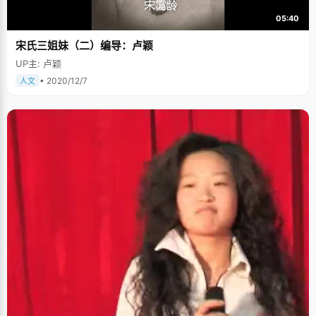
05:40
宋氏三姐妹（二）编导：卢颖
UP主: 卢颖
• 2020/12/7
人文