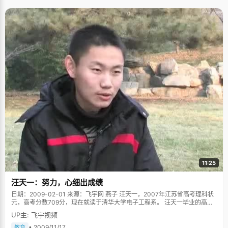
11:25
汪天一：努力，心细出成绩
日期：2009-02-01 来源：飞宇网 燕子 汪天一，2007年江苏省高考理科状
元，高考分数709分，现在就读于清华大学电子工程系。 汪天一毕业的高中
在省里边算是二流中学吧，这里的生源都是省一中挑过一轮的，尽管如此，
UP主: 飞宇视频
每过三四年，学校里总能出一个全省状元，高考之前，汪天一就掰着指头盘
算过，如果不是自己那就是下一届的师弟师妹了，反正就在这两年。汪天一
• 2009/11/17
教育