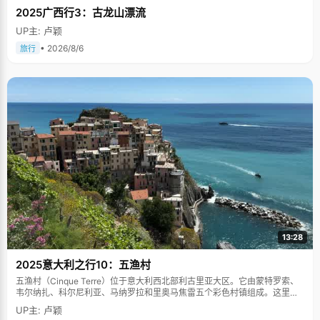
2025广西行3：古龙山漂流
UP主: 卢颖
• 2026/8/6
旅行
13:28
2025意大利之行10：五渔村
五渔村（Cinque Terre）位于意大利西北部利古里亚大区。它由蒙特罗索、
韦尔纳扎、科尔尼利亚、马纳罗拉和里奥马焦雷五个彩色村镇组成。这里依
山傍海，房屋色彩斑斓，1997年被列为世界文化遗产。
UP主: 卢颖