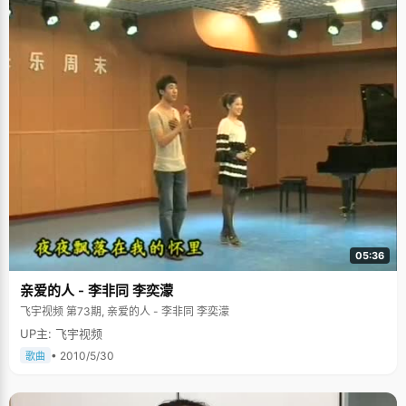
好习惯。小的时候，靳文琪读童话，再后来读散文和小说，现在的她则更爱
诗歌。看书的类型也从充满趣味性到有深度发生着这样的改变，但是爱看故
事这个爱好没有改。外婆的为人处世、待人接物也会很影响文琪，在她看
来，老人都是充满智慧的，自己想不明白的事情，外婆的一句话就能让文琪
明白过来。 从小到大，靳文琪一直保持着不俗的学习成绩，在文理分科之
后，更加专注，她的好成绩越发明显。谈到自己的学习方法和经验，靳文琪
认为对自己影响最大的就是坚持。"不管是数学的改错本，英语的单词本，语
文的积累本，坚持记录下来真的很难。假如只是心血来潮的记录一段时间然
后又放下，这样也起不到任何作用。"靳文琪这样总结。得知自己是状元的时
候，靳文琪很惊喜，但是妈妈和外婆的开心程度远远大过她。而班主任刘老
师送给自己的一幅字，真水无香，让靳文琪十分珍惜，视为珍宝。 来到北大
的生活，靳文琪确实经历了很长一段时间的不适应。来自较为偏远地区的
她，和身边的同学在生活方式上都存在一定的差距，这曾经让靳文琪觉得难
以适从。但是还好，她自己积极调节这样的坏情绪，找辅导员聊天，认识更
多的朋友，现在的靳文琪已经完全适应并喜欢着在北大的生活。回想起大一
的那些看似灰沉沉的时光，她只会心疼自己浪费了太多的时间在懊恼上。现
在的靳文琪，迷上了乌克里里这个乐器，她会平衡好自己的时间，参加社
团，完成学业，看书，读诗，听音乐，练习乐器，靳文琪样样都能完成的很
05:36
好。 小的时候，靳文琪曾经有个梦想，就是学好语言，然后去做世纪大邮轮
的翻译，常年在海上漂着，上岸的时候可以跟各种各样的人交流，在靳文琪
亲爱的人 - 李非同 李奕濛
看来那是一种十分自由的生活。 未来的生活，靳文琪希望自己，不管生活多
么忙碌，多么劳累，都能诗意地生活。即使生活会有一段时间的不如意，她
飞宇视频 第73期, 亲爱的人 - 李非同 李奕濛
也希望自己爱这个世界，而不是怀有抱怨。
UP主: 飞宇视频
• 2010/5/30
歌曲