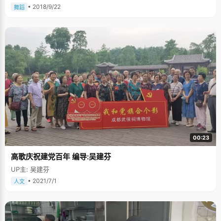
• 2018/9/22
舞蹈
00:23
高歌庆祝建党百年 编导:吴建芬
UP主: 吴建芬
• 2021/7/1
人文