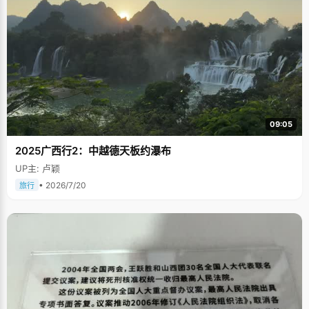
09:05
2025广西行2：中越德天板约瀑布
UP主: 卢颖
• 2026/7/20
旅行