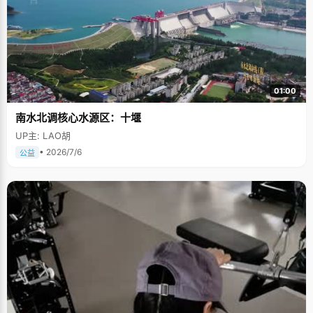
01:00
南水北调核心水源区：十堰
UP主: LAO胡
• 2026/7/6
公益