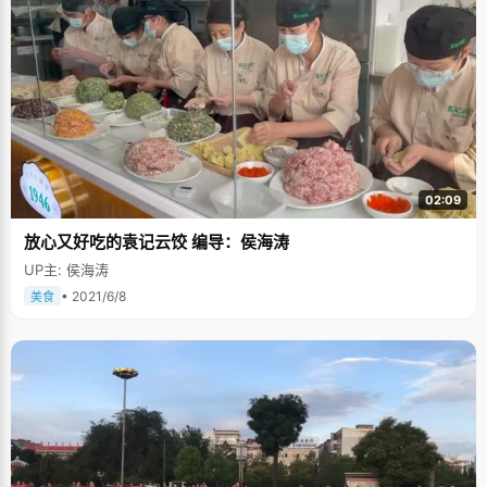
02:09
放心又好吃的袁记云饺 编导：侯海涛
UP主: 侯海涛
• 2021/6/8
美食