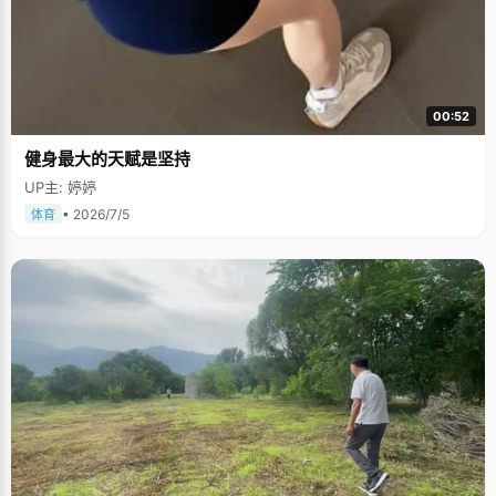
00:52
健身最大的天赋是坚持
UP主: 婷婷
• 2026/7/5
体育