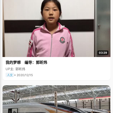
03:29
我的梦想 编导：郭昕炜
UP主: 郭昕炜
• 2020/12/15
人文