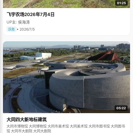
01:25
飞宇农场2026年7月4日
UP主: 侯海涛
• 2026/7/5
跃胜
05:22
大同四大新地标建筑
大同市博物馆 大同博物馆 大同市美术馆 大同美术馆 大同市图书馆 大同图书
馆 大同市大剧院 大同大剧院