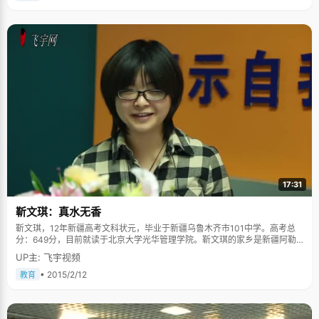
17:31
靳文琪：真水无香
靳文琪，12年新疆高考文科状元，毕业于新疆乌鲁木齐市101中学。高考总
分：649分，目前就读于北京大学光华管理学院。靳文琪的家乡是新疆阿勒
泰，那里美丽的自然风光和质朴的民风都对文琪影响很大。在采访过程中，
UP主: 飞宇视频
能感受到尽管她笑容里都是害羞，但是眼神里都是真诚。 靳文琪小时候最喜
欢做的事情就是去河边捡石头，美丽的额尔齐斯河距离靳文琪的家只有50多
• 2015/2/12
教育
米远。她喜欢去河边捡石头，各种各样，奇形怪状的石头都能吸引她的注意
力。幸运的时候，还能捡到戈壁黄玉，靳文琪捡到过一颗，带回来，打磨之
后，做成项链，一直带在身边。 靳文琪小的时候，妈妈就会培养她多看书的