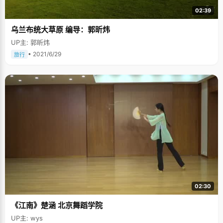
02:39
乌兰布统大草原 编导：郭昕炜
UP主: 郭昕炜
• 2021/6/29
旅行
02:30
《江南》楚涵 北京舞蹈学院
UP主: wys