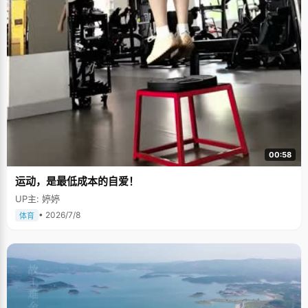
00:58
运动，是最低成本的自爱！
UP主: 婷婷
• 2026/7/8
体育