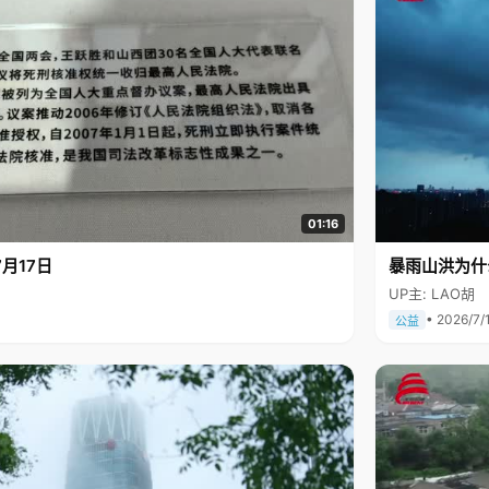
01:16
月17日
暴雨山洪为什
UP主: LAO胡
• 2026/7/
公益