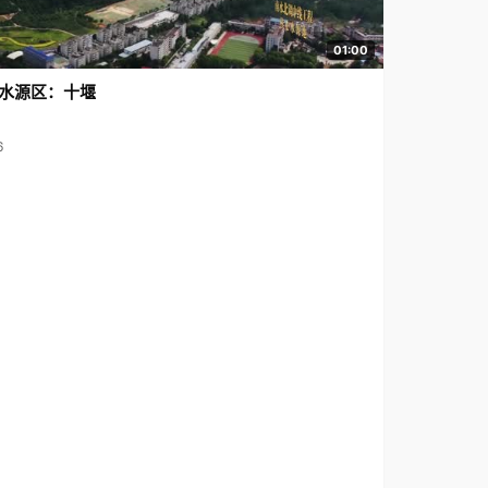
01:00
水源区：十堰
6