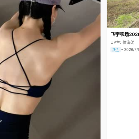
飞宇农场202
UP主: 侯海涛
• 2026/7/
跃胜