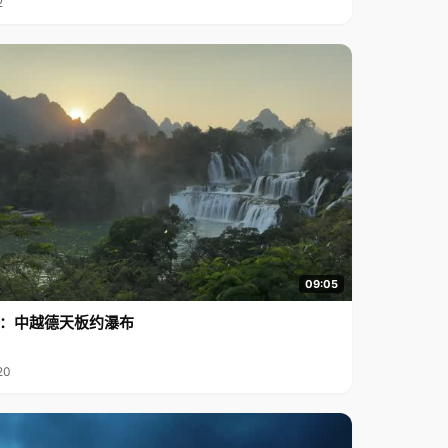
2
09:05
行2：中越德天板约瀑布
20