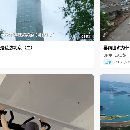
01:53
是造访北京（二）
暴雨山洪为什
UP主: LAO胡
• 2026/7/
公益