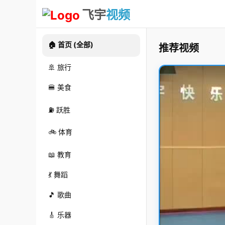
飞宇
视频
🏠 首页 (全部)
推荐视频
🚢 旅行
🍔 美食
⛽ 跃胜
🚲 体育
📖 教育
💃 舞蹈
🎵 歌曲
🎸 乐器