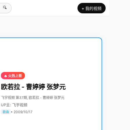
🔍
+ 我的视频
🔥 火热上新
欧若拉 - 曹婷婷 张梦元
飞宇视频 第37期, 欧若拉 - 曹婷婷 张梦元
UP主: 飞宇视频
• 2009/10/17
歌曲