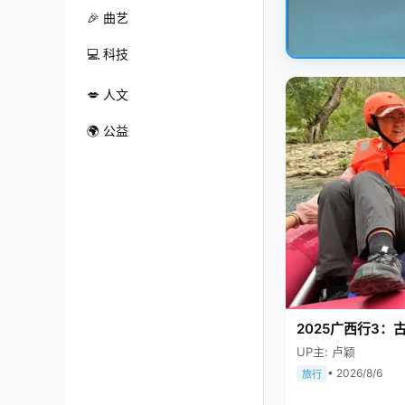
🎉 曲艺
💻 科技
💋 人文
🌍 公益
2025广西行3：
UP主: 卢颖
• 2026/8/6
旅行