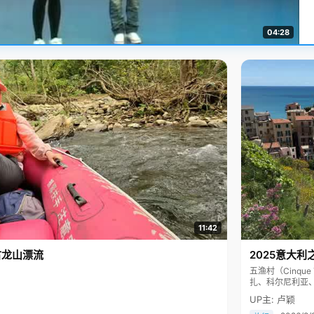
04:28
11:42
古龙山漂流
2025意大利
五渔村（Cinq
扎、科尔尼利亚
色彩斑斓，199
UP主: 卢颖