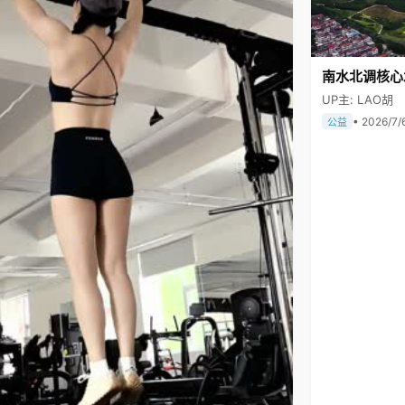
南水北调核心
UP主: LAO胡
• 2026/7/
公益