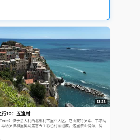
13:28
之行10：五渔村
ue Terre）位于意大利西北部利古里亚大区。它由蒙特罗索、韦尔纳
、马纳罗拉和里奥马焦雷五个彩色村镇组成。这里依山傍海，房屋
7年被列为世界文化遗产。