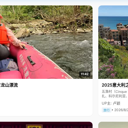
11:42
古龙山漂流
2025意大利
五渔村（Cinq
扎、科尔尼利亚
色彩斑斓，199
UP主: 卢颖
• 2026/8/
旅行