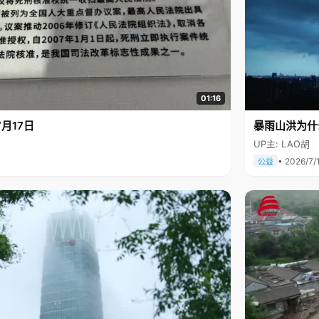
01:16
月17日
暴雨山洪为什
UP主: LAO胡
• 2026/7/
公益