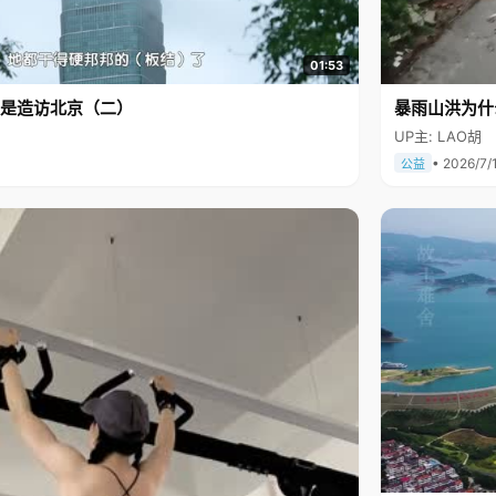
01:53
是造访北京（二）
暴雨山洪为什
UP主: LAO胡
• 2026/7/
公益