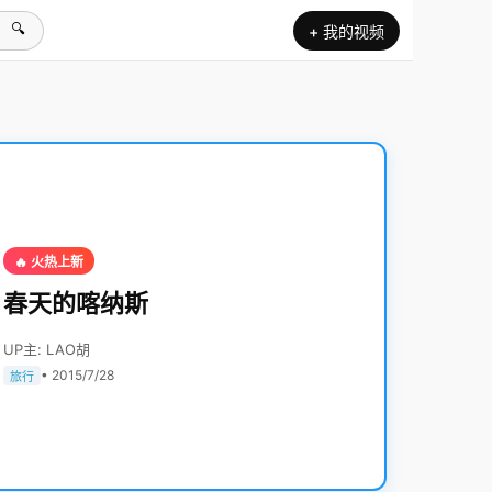
🔍
+ 我的视频
🔥 火热上新
春天的喀纳斯
UP主: LAO胡
• 2015/7/28
旅行