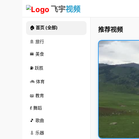
飞宇
视频
🏠 首页 (全部)
推荐视频
🚢 旅行
🍔 美食
⛽ 跃胜
🚲 体育
📖 教育
💃 舞蹈
🎵 歌曲
🎸 乐器