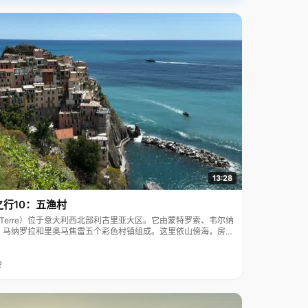
13:28
之行10：五渔村
ue Terre）位于意大利西北部利古里亚大区。它由蒙特罗索、韦尔纳
、马纳罗拉和里奥马焦雷五个彩色村镇组成。这里依山傍海，房屋
7年被列为世界文化遗产。
2