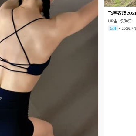
飞宇农场202
UP主: 侯海涛
• 2026/7/
跃胜