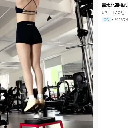
南水北调核心
UP主: LAO胡
• 2026/7/
公益