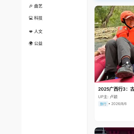
🎉 曲艺
💻 科技
💋 人文
🌍 公益
2025广西行3：
UP主: 卢颖
• 2026/8/6
旅行