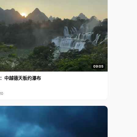
09:05
行2：中越德天板约瀑布
20