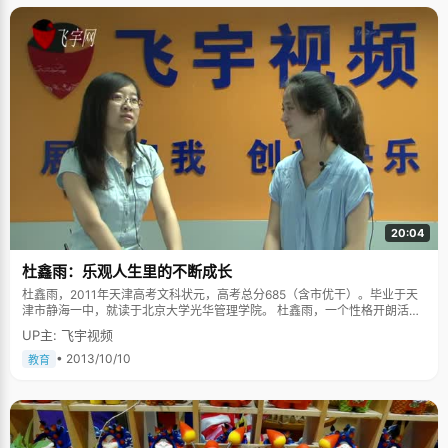
20:04
杜鑫雨：乐观人生里的不断成长
杜鑫雨，2011年天津高考文科状元，高考总分685（含市优干）。毕业于天
津市静海一中，就读于北京大学光华管理学院。 杜鑫雨，一个性格开朗活
泼，却又不失稳定大气的天津姑娘。与她聊天的过程中，她的笑声能够感染
UP主: 飞宇视频
我们每一个工作人员，而她的故事也让我们认识到了生活中真实的她。 童年
往昔里的男孩性格 初看杜鑫雨的名字，让记者都以为是个男孩子的名字。连
• 2013/10/10
教育
杜鑫雨自己也说，以前考试的时候，有很多次都被认为是是男生。"可能我性
格里也有男孩子的一面吧。"杜鑫雨笑着告诉我们，"我比较喜欢利索一点，
做事情果断一点儿，不会那么在意细节，也许这就是所谓的男生性格吧。" 因
为奶奶是小学老师，杜鑫雨的学前教育进行的很早，奶奶总是在夏夜里扇着
蒲扇交小鑫雨背诗，"奶奶说我小时候记忆力可好了，一般短小的诗，奶奶念