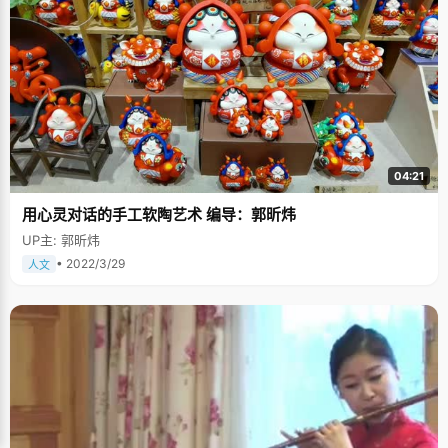
三次我就能背下来啦。"杜鑫雨的语气中透露着可爱的骄傲。 杜鑫雨的爷爷会
软笔书法，爸爸会硬笔书法，杜鑫雨自然也写得一手清秀飘逸的好字。"我也
想把字练得更好一些，平时写字的时候会注意怎么写更好看一些。" 小时候最
爱看电视 在杜鑫雨身上，发生的最大的变化，应该就是对于写作业这件事。
在她的回忆里，在小学二年级之前的她，是个特别爱写作业的好学生。"我妈
说我那时候可爱学习了，每天不写完作业都不吃饭。"可是，在长大一些，杜
鑫雨就有些抵抗不了电视的诱惑了，经常在看电视这件事上与爸妈斗智斗
勇。"拿冷毛巾给电视降温，还要记住电视原来是在哪个台呀，还要记住遥控
器是在哪个位置，现在想想觉得看电视好麻烦，但小时候还是更想看电
视。"杜鑫雨小的时候虽然喜欢看电视，但是几乎都是在学校就把作业完成
了。"我喜欢在学校的时候就是学习，回到家就是比较放松的感觉。"杜鑫雨
04:21
这样向我们解释到。除此之外，爸爸妈妈对杜鑫雨的学习也不会过分干预，
给了她很大的自由空间。这使得杜鑫雨很有自己的主见，也非常独立，不会
用心灵对话的手工软陶艺术 编导：郭昕炜
人云亦云，这也为她以后步入社会打下了良好的基础。 进步中的不断自我定
位 现在的杜鑫雨已经一名大二的学生了，这个学期，她和同学们一起成立了
UP主: 郭昕炜
一个团队，参加了欧莱雅的校园义卖活动。从组队成立，到项目申请，到活
动的落实，身为队长的杜鑫雨在队友们的支持下，顺利完成了这项活动，她
• 2022/3/29
人文
也由此对自己有了更深的认识，她告诉我们："这个活动确实让我的能力提升
了很多，与此同时通过这个活动也能让我更认清自己，也让我确定了自己以
后要走怎样的路。"杜鑫雨告诉我们，"她似乎永远在不断的自我定位中，虽
然在自我定位，但是还是在适应着北大的环境，也在享受这北大的生活。" 在
采访中，杜鑫雨总是笑嘻嘻的样子，露出两个很可爱的小虎牙，我们能感受
到她对生活的热情，也希望她真的能不断自我定位，不断进步。