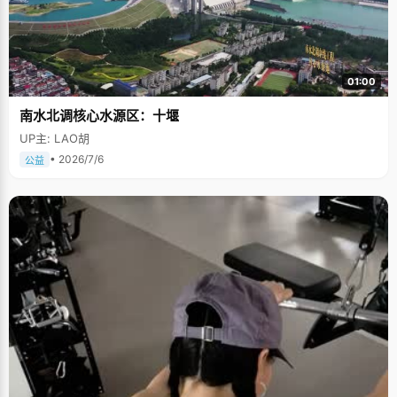
01:00
南水北调核心水源区：十堰
UP主: LAO胡
• 2026/7/6
公益