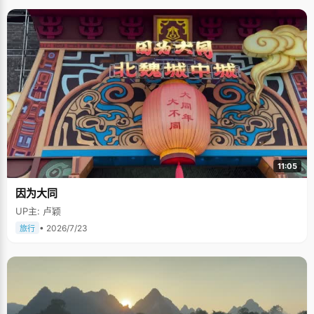
11:05
因为大同
UP主: 卢颖
• 2026/7/23
旅行