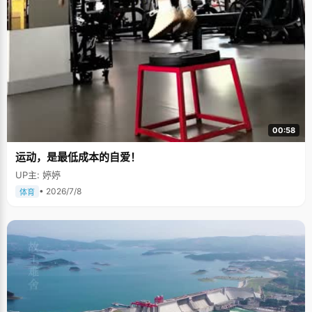
00:58
运动，是最低成本的自爱！
UP主: 婷婷
• 2026/7/8
体育