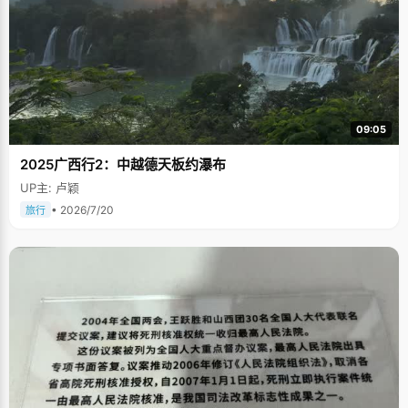
09:05
2025广西行2：中越德天板约瀑布
UP主: 卢颖
• 2026/7/20
旅行