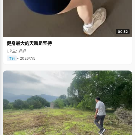
00:52
健身最大的天赋是坚持
UP主: 婷婷
• 2026/7/5
体育