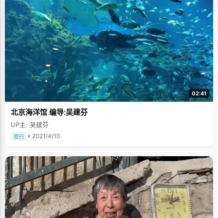
02:41
北京海洋馆 编导:吴建芬
UP主: 吴建芬
• 2021/4/10
旅行