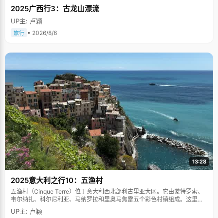
2025广西行3：古龙山漂流
UP主: 卢颖
• 2026/8/6
旅行
13:28
2025意大利之行10：五渔村
五渔村（Cinque Terre）位于意大利西北部利古里亚大区。它由蒙特罗索、
韦尔纳扎、科尔尼利亚、马纳罗拉和里奥马焦雷五个彩色村镇组成。这里依
山傍海，房屋色彩斑斓，1997年被列为世界文化遗产。
UP主: 卢颖