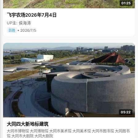
01:25
飞宇农场2026年7月4日
UP主: 侯海涛
• 2026/7/5
跃胜
05:22
大同四大新地标建筑
大同市博物馆 大同博物馆 大同市美术馆 大同美术馆 大同市图书馆 大同图书
馆 大同市大剧院 大同大剧院