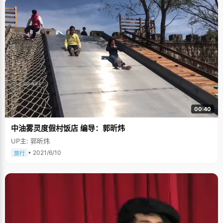
00:40
中油雾灵度假村饭店 编导：郭昕炜
UP主: 郭昕炜
• 2021/6/10
旅行