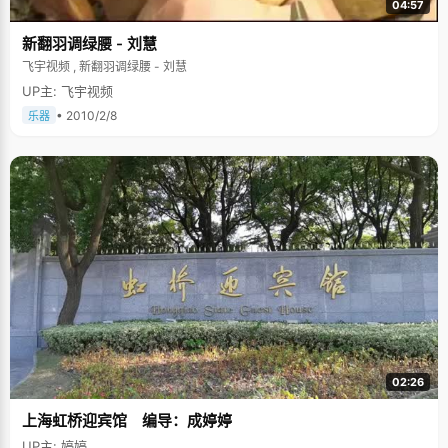
04:57
新翻羽调绿腰 - 刘慧
飞宇视频 , 新翻羽调绿腰 - 刘慧
UP主: 飞宇视频
• 2010/2/8
乐器
02:26
上海虹桥迎宾馆 编导：成婷婷
UP主: 婷婷