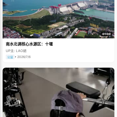
01:00
南水北调核心水源区：十堰
UP主: LAO胡
• 2026/7/6
公益