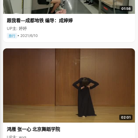
01:56
跟我看—成都地铁 编导：成婷婷
UP主: 婷婷
• 2021/6/10
旅行
02:01
鸿雁 张一心 北京舞蹈学院
UP主: wys