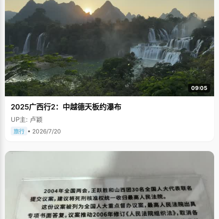
09:05
2025广西行2：中越德天板约瀑布
UP主: 卢颖
• 2026/7/20
旅行