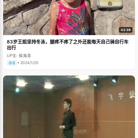
02:39
83岁王姐坚持冬泳，腿疼不疼了之外还能每天自己骑自行车
出行
UP主: 侯海涛
• 2024/1/25
体育