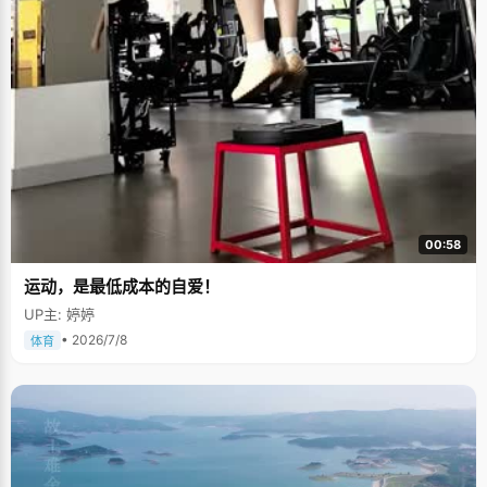
00:58
运动，是最低成本的自爱！
UP主: 婷婷
• 2026/7/8
体育