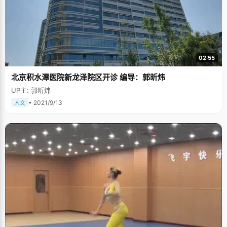
02:55
北京积水潭医院新龙泽院区开诊 编导：郭昕炜
UP主: 郭昕炜
• 2021/9/13
人文