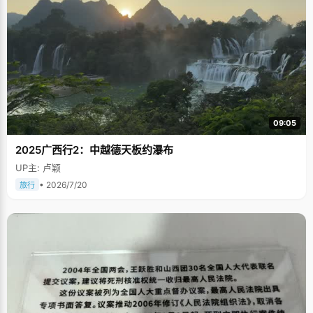
09:05
2025广西行2：中越德天板约瀑布
UP主: 卢颖
• 2026/7/20
旅行