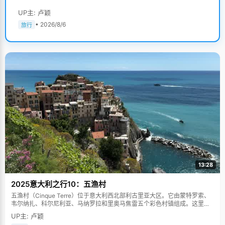
UP主: 卢颖
• 2026/8/6
旅行
13:28
2025意大利之行10：五渔村
五渔村（Cinque Terre）位于意大利西北部利古里亚大区。它由蒙特罗索、
韦尔纳扎、科尔尼利亚、马纳罗拉和里奥马焦雷五个彩色村镇组成。这里依
山傍海，房屋色彩斑斓，1997年被列为世界文化遗产。
UP主: 卢颖