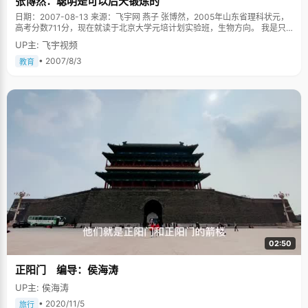
张博然：聪明是可以后天锻炼的
老师那上音乐课了，林婵娟不得不放弃了音乐的梦想。 喜欢美少男。我怎么
日期：2007-08-13 来源：飞宇网 燕子 张博然，2005年山东省理科状元，
也不会想到，眼前看起来非常理智和成熟的林婵娟居然也会跟很多十五六岁
高考分数711分，现在就读于北京大学元培计划实验班，生物方向。 我是只
的小女孩一样是个追星族，而且超级迷恋台湾的偶像剧，她最喜欢的偶像是
成功的"小白鼠" 看到这篇文章的父母们一定会感到欢欣鼓舞的，虽然天分这
出演《花样少男少女》、《恶作剧之吻》等偶像剧的台湾美少男唐禹哲和汪
UP主: 飞宇视频
个词让人觉得有些无奈，不过张博然却用自己的亲身感受很笃定的告诉我
东城，"高考以后看了这些片子，觉得两个人好帅呀，便开始喜欢上他们，之
们，"聪明是可以后天的培养的"，他坦言自己就是一个实实在在的实验品。
• 2007/8/3
后买了好多他们演的片子来看，还有唱片之类的"。虽然，林婵娟会像很多
教育
张博然的妈妈是大学老师，对于孩子的早期教育很有研究，写过很多文章，
fans那样，偶尔去机场接机，去看他们的演唱会，歌迷见面会等等，但是林
曾获得过"模范母亲"的荣誉，并在小博然的身上实践研究，张博然笑称自己
婵娟的追星还是很理智的，不会像很多疯狂fans们那样拿着偶像的大头像牌
就是一只成功的"小白鼠"。小时候，为培养张博然的读书兴趣，妈妈就身体
子在机场等，疯狂的叫，去鸣响下榻的酒店死守等等，她跟遍布大江南北的
力行的抽出很多时间来陪着儿子一起看书，带着他一起去逛书店。母子两常
十几个志同道合的fans一起，组成了一个特别的fans团："我们跟&lsquo;白
常各端一把椅子坐在书架前，一呆就是好半天。小孩子的模仿能力达到了极
菜&rsquo;（对汪东城的昵称），&lsquo;蘑菇&rsquo;（对唐禹哲的昵称）的
致，家里书架上的书被张博然翻了个遍，就算看不懂也翻着看。有时候妈妈
关系更像是朋友，我们一群人在一起就会讨论两个人的发展前景，还有生活
给张博然讲故事，讲到一半就停下来了，任由张博然怎么哀求妈妈也不给面
和工作方便要注意什么。比如来北京之前，我们会告诉他们要注意什么等
子，她就说："不讲了，还想听就自己看书去吧"，然后丢给张博然一本书。
等。"林婵娟说自己曾经有过去做狗仔队的冲动，不过做记者倒是她一直以来
张博然拿着书根据妈妈讲过的部分猜测那些字的读音，含义，半猜半编的读
的梦想。 青涩的小爱情。对于感情，林婵娟可是过来人了，高中的时候，她
完了后半部分故事，着实锻炼了张博然的自学能力。不过这种抛砖引玉的方
经历过一段青涩的爱情小插曲，"我妈妈应该不会看到这篇报道吧？"林婵娟
法也给张博然带来了不小的麻烦，上小学的时候，张博然自己研究出来的那
吐了吐舌头，俏皮的笑了起来，"只是很短暂的一段了，我们常一起出去看电
些拼音词意跟老师讲的很不一样，老师费了好大的劲才帮他纠正了过来。这
影，打游戏，看书，后来因为性格不合就分开了。"人们都说恋爱是大学的必
算是一个小插曲吧。 张博然说自己学习方面最大的特点就是好奇，对什么未
修课，林婵娟以过来人的语气表示不太赞同："爱情只是人生中很小的一部
知的东西都很感兴趣，越是难题越能勾起他的求知欲。张博然小时候最喜欢
分，不要整个人都被占据了，尤其是学习最重要的时候，"她还总是劝导身边
看的书就是《十万个为什么》，非常着迷，也学到了不少的知识。在好奇心
刚不如恋爱的朋友们"一定要坚持自己。" 对于以后，林婵娟想得还不是很
的驱使下，他给家里惹了不少麻烦，拆坏了不少家里的东西，录音机之类
多，目标也未明确，现在能做的就是"好好学习，认真享受大学生活，四年光
02:50
的。高一的时候，张博然参加中央电视台《三星智力快车》夺得"月冠军"的
阴不要虚度了。"大学是自由的乐园，梦想的摇篮，在这里，林婵娟可以做更
殊荣，获得一个精美的MP3。 张博然学的是生物专业，最近他突然有了一个
多自己喜欢的事情了，我想，她会很喜欢这样的生活。
正阳门 编导：侯海涛
小想法，毕业以后去野生动物研究所研究国宝大熊猫，"我很想知道，它为什
么会是黑白的，而且在众多食肉的亲戚中，还能保持吃素的习惯。" 我不认识
UP主: 侯海涛
周杰伦 "王力宏？" "不认识！" "孙燕姿？" "不认识！" "周杰伦？" "哦，这个
好像知道一点点，貌似同学们常常在说，好像唱过《爷爷泡的茶》
• 2020/11/5
旅行