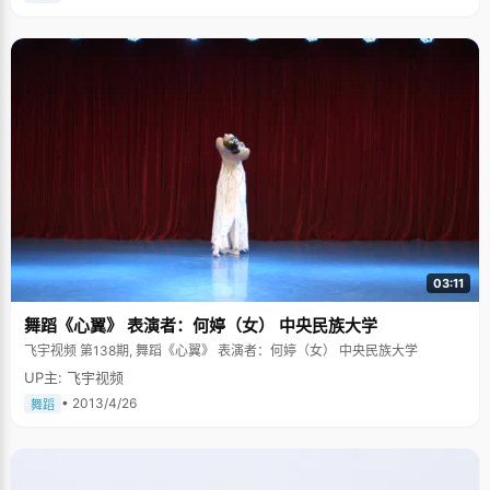
&hellip;&hellip;" 对于那些流行歌星张博然知之甚少，但聊起巴赫、贝多芬、
莫扎特，他的话就像周星驰的名言"犹如滔滔江水，连绵不绝"。自从小时候
偶然听过一盘差可夫斯基的音乐磁带以后，他开始迷上古典音乐，看书的时
候听，放松的时候也听。张博然还喜欢唱歌，恩，应该说是哼歌，因为是没
有歌词的，"有时候我不由自主的哼起一段古典音乐，偶尔会吓到周围的同
学，"张博然很可爱的说，同学们经常能在水房里看到一个边洗衣服边哼《天
鹅湖》的男生。在流行音乐铺天盖地的今天，张博然的"不谙世事"确实算是
一奇了。 文学小青年 张博然是典型的理科生，简单的T-恤，牛仔裤，斜挎一
个大书包，手拿一本厚厚的GRE，北大男生的典型代表。张博然笑起来的时
候，两只小眼睛几乎都要挤在一起了，于是我们的胶片上就留下了两条细缝
和一脸憨厚的笑容。如果光从外边上看，你根本看不出来，张博然同学还是
个典型的文学小青年，他非常喜欢看诗歌和散文。高中的时候，每周大概有
六又四分之三的时间在上课，剩下的不到半天时间，他就用来看书，中国的
看完了，就看外国的，长期熏陶下，他开始自己创作，在他的blog里，记录
了不少情感丰富的作品。偶尔，他会将自己感觉比较好的发到北大BBS里边
交流一下。在我们的强烈要求下，他才半掖办拽的给我们展示了他的一首诗
03:11
歌《时光的背叛》，拿出来大家分享一下了： 时光的背叛 假如星空一千年只
闪耀一次 假如海风一千年只响彻一回 重逢超越了永恒般的离别 那将是，我
舞蹈《心翼》 表演者：何婷（女） 中央民族大学
想，何等的壮美 去守候千年间沉寂的歌谣 去迎接千年后第一缕霞光 漫漫长
夜以光明为终结 就像无数的童话述说的那样 之后，离别真的到来了 翻阅着
飞宇视频 第138期, 舞蹈《心翼》 表演者：何婷（女） 中央民族大学
十年前陈旧的影子 忽然间懂得了时光的漫长 印象里充斥的全都是遗憾 找不
到往日的天空和阳光 相聚只是埋下悲伤的种子 因为欢笑的寿命总比人短 我
UP主: 飞宇视频
不愿再盼望遥远的重逢 回忆已被一世纪的寒风吹散 据说，有人从很久很久以
• 2013/4/26
舞蹈
前 就向神跪求，至今已五百年 我猜他早忘了自己在求什么 就像我这样，输
给了时间 我不记得时日已过去了多久 是否进了又一个千年的轮回 也许我们
已经在哪里相遇了 可我现在已认不出那双眼睛 也许根本就没有什么重逢 命
运从不做徒劳的安排 我只知道，不会有永恒的约定 最终等到的一定是时光的
背叛 因为从没有千年不易的星空 也不会有千年不改的沧海 永远 是一个谎言