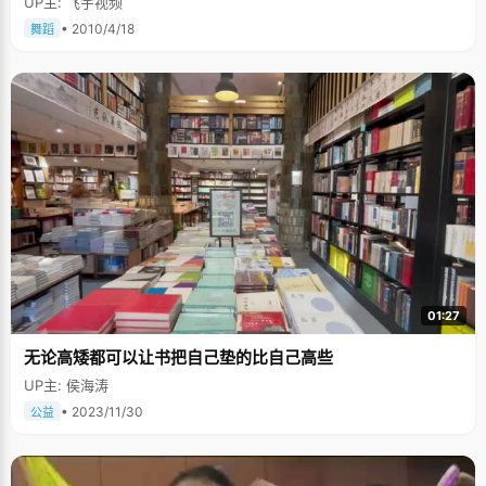
UP主: 飞宇视频
• 2010/4/18
舞蹈
01:27
无论高矮都可以让书把自己垫的比自己高些
UP主: 侯海涛
• 2023/11/30
公益