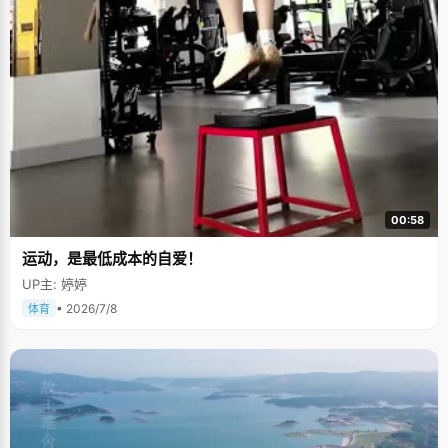
00:58
运动，是最低成本的自爱！
UP主: 婷婷
• 2026/7/8
体育