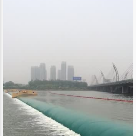
注：（12.1日按照cindy的意见略作修改） 最近文学版气氛好像相当的暧昧
&hellip;&hellip;嗯嗯，推波助澜一下，权当光光节的革命悲观主义宣言：）
写完之后发现确实极像一个失恋的人在泄愤，为免8g有必要说明：本文构思
和初稿于2006.3，彼时刚看了三篇小说：《雨一直下》（忘了谁写的），阿
西莫夫的《日暮》，和阿尔弗雷德&bull;贝斯特的《时光的背叛》（就是本文
题目的来源）&hellip;&hellip;诸位看完之后大概也就理解我的心情了，何况
我是一贯的革命悲观主义者：）