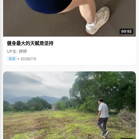
00:52
健身最大的天赋是坚持
UP主: 婷婷
• 2026/7/5
体育