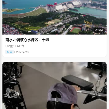
01:00
南水北调核心水源区：十堰
UP主: LAO胡
• 2026/7/6
公益