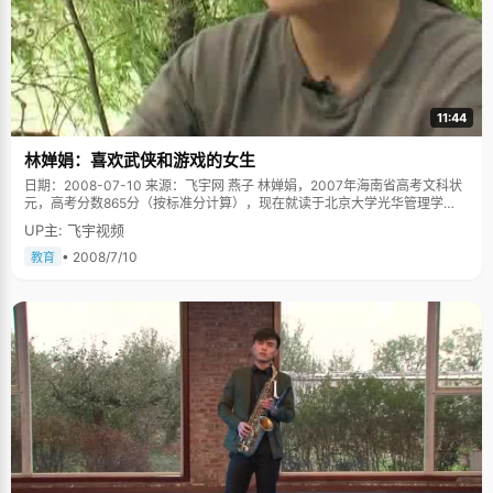
11:44
林婵娟：喜欢武侠和游戏的女生
日期：2008-07-10 来源：飞宇网 燕子 林婵娟，2007年海南省高考文科状
元，高考分数865分（按标准分计算），现在就读于北京大学光华管理学
院。 林婵娟描述自己考上状元之后的那段时间里，得到了超明星级的待遇，
UP主: 飞宇视频
甚至有时候出门都不敢太明目张胆，总是戴个大帽子：几乎全城的人都知道
了自己，出门坐公车不用钱，买个小东西不用钱，脸就是通行证，开车路过
• 2008/7/10
教育
的师傅都要停下车来打招呼&hellip;&hellip; 坐车买东西不要钱，我想，就算
当红的大明星也不会受到如此礼遇吧，林婵娟得到了，就因为她是高考状
元，为这个小市争得了荣誉："如果了解海南高考的话，就会知道一般状元都
不会出在我们市。我们学校虽然是市重点，但连我在内才出过两个状元，所
以当时有很轰动的效应。"林婵娟说，自己那一届学生素质都很不错，而且学
校摸题比较准，所以机缘巧合的考出了好成绩，一下子出了两个状元，连带
好几个清华北大，轰动了整个海南省。 被质疑是高考移民？ 也正因为这样的
千载难逢，林婵娟在享受喜悦的同时，也遭受到了某种不平衡带来的恶性后
果：质疑是"高考移民"，遭受户籍调查。 在一个名不见经传的学校突然出了
两个高考状元，除了让人吃惊外，也引起了个别优秀学校的质疑，于是种种
关于"高考移民"的谣言满天飞，林婵娟在刚得知状元之后就进入了冷漠的调
查门。当时教育局，公安局以及人事局组成了&lsquo;三局联查&rsquo;特别
行动组，对林婵娟以及另外一个女状元进行了彻底的盘查。毕竟，"高考移