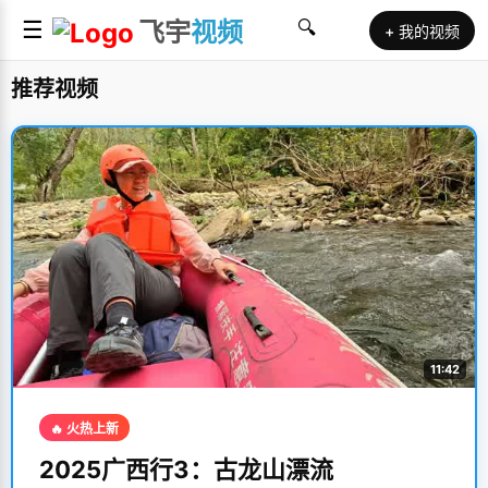
☰
飞宇
视频
🔍
+ 我的视频
推荐视频
11:42
🔥 火热上新
2025广西行3：古龙山漂流