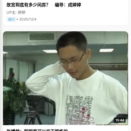
的提醒一下，注意学习和娱乐的时间比例等等。"爸爸妈妈觉得与其让我上大
故宫到底有多少间房？ 编导：成婷婷
学之后才接触，一旦上瘾就很难管制自己了，还不如早早的就让我接触一些
东西。比如电脑，初三家里就买了电脑，让我玩游戏，当时很迷的，不过一
UP主: 婷婷
段时间后，也能把持住自己了"。 数学是个头疼的问题 要说高考的遗憾，林
• 2020/12/4
旅行
婵娟脱口而出，"数学，绝对是数学，太糟糕了"。提起数学，林婵娟就直摇
头，虽然高考的时候，林婵娟拿到了有史以来最好的分数，但是110分的成绩
跟其他状元比起来，还是有很大差距的，好在她的英语和语文比较厉害，把
总分拉了起来。 "以前我偏科比较厉害，数学特别不好，总是不及格，最差的
时候经常只考六七十分（一百五十分的总分），老师们虽然常常教育我要认
真一些，多花点时间在数学上，但是我对数学就是喜欢不起来，不愿意花太
多精力，最后老师也对我无奈了，有种恨铁不成钢的感觉"，林婵娟说，爸爸
对他的数学也是十分的"痛心疾首"，"他数学很好，可是我偏偏没有遗传到他
的优点。看来他对我的数学也不抱太大希望了，要求也不高，只是希望我多
考几次及格就很安慰了"，林婵娟吐了吐舌头，庆幸自己在高考中很幸运的拿
到了110分的好成绩。 状元的花样生活 不要以为，状元们都是只会读书没有
时间娱乐的"书呆子"，林婵娟的生活可是非常的丰富多彩。 看武侠。林婵娟
的读书启蒙来自武侠小说，她最喜欢看的也是武侠小说，金庸，古龙，黄易
的作品她都能侃侃而谈，尤其是金庸的小说，更培养了她的侠气。 玩网游。
林婵娟对电脑的熟悉开始于游戏，初三的时候，爸爸给家里添置了电脑，主
要用途就是给林婵娟玩游戏，美其名曰"培养女儿对电脑的兴趣和了解"。之
后，林婵娟玩了很多游戏，单机，网游都染指过，尤其是近几年风靡全球的
《魔兽世界》，林婵娟曾有过去网吧通宵作战的记录。不过因为接触得早，
而且控制得当，玩游戏只是林婵娟一个消遣的娱乐项目，在每次放假或者压
力大的时候作为缓解压力的方式。 差点走上音乐道路。林婵娟从初中开始参
加声乐队，学过民族唱法，美声唱法，当时一位很著名的音乐老师觉得林婵
娟的音域很广，便破例以很优越的价格收林婵娟为徒，每天教她音乐和钢
15:44
琴。那段时间里，林婵娟一直做着音乐之梦，理想就是考上中央音乐学院，
爸爸妈妈也认为她会往这边走。后来因为去了新的教学区，没有自由时间去