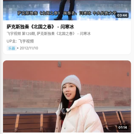
民"确实是高考中存在的不合法的敏感话题。"当时刚好我的户口出了点问
题，之前一直是集体户口，2000年才翻新，所以被质疑是移民"，林婵娟说
起当时的事情，还是有些愤然，"他们问了我好多问题，而且以先入为主的偏
03:44
见看待我们，好像我们真的是高考移民似的。我当时特别愤慨，觉得他们凭
什么要怀疑我们，甚至跟他们弄得很不愉快。"还好，琼海市政府，学校，同
萨克斯独奏《北国之春》 - 闫寒冰
学老师都很支持他们，当地的很多市民都很热心的为他们出头作证，尤其是
门口早餐店的老板娘还上网力挺林婵娟："好多年了，她天天在我这里吃早
飞宇视频 第129期, 萨克斯独奏《北国之春》 - 闫寒冰
餐，怎么可能是高考移民呢？"林婵娟的同桌也很无奈的说："我跟她坐一起
UP主: 飞宇视频
三年了，没有任何证据可以证明她曾经离开过。"不管从何种手段，特别行动
小组也找不到任何蛛丝马迹的证据，风波渐渐平息了下来。林婵娟耸耸肩，
• 2012/11/10
乐器
哈哈一笑说："可能我外形还比较像高考移民吧，长得不像海南人"。 不过往
长一点说，林婵娟确实是"移民"到海南的，她在广东出生长大，小学二年级
的时候才跟着从事林业工作的父母来到海南，一直到现在。刚到海南的时
候，林婵娟听不懂海南话，跟当地人无法交流，更糟糕的是，老师讲课也用
方言，林婵娟上课就跟听天书一般，成绩一落千丈，考试成绩很糟糕，"那时
候，我跟别人借根铅笔都要指手画脚的比划半天。"后来慢慢听得懂海南话之
后，林婵娟的学习才有了起色，成绩很快就追了上来。 林婵娟笑称自己小时
候是个小野人，每天放学后会跟一群孩子钻到树林子里玩，爬树，摘野果，
很调皮，一点都不安分。为了让林婵娟每天中午可以安静的睡午觉，林婵娟
的妈妈想出了给女儿念小说的法子，可是她选择念的不是童话故事一类，而
是大部头的武侠小说。"就这样我迷上了武侠，后来我嫌妈妈念得太慢，就开
始自己看，很多字不认识，我就翻字典，那段时间读了很多像《神州传奇》
之类的小说。"林婵娟的文学修养就这样被培养了起来，所以林婵娟认为自己
语文成绩很好，多亏了小时候牢固的基础。林婵娟的爸爸妈妈都是很爱看书
的人，在他们的潜移默化的影响下，林婵娟也很爱读书，甚至是"睡前无书不
成眠。" 林婵娟的父母对孩子的教育是很特别的，为了营造一个宽松的生活和
学习环境，他们对女儿的学习以及兴趣爱好完全不加以干涉，容许她看武侠
01:14
小说，玩电脑游戏，只有在女儿要走错路或者太过分的时候，他们才会适当