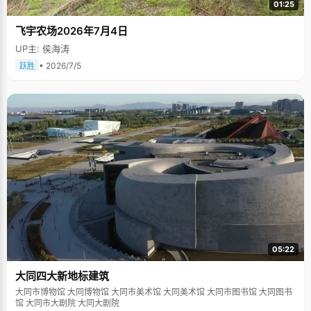
01:25
飞宇农场2026年7月4日
UP主: 侯海涛
• 2026/7/5
跃胜
05:22
大同四大新地标建筑
大同市博物馆 大同博物馆 大同市美术馆 大同美术馆 大同市图书馆 大同图书
馆 大同市大剧院 大同大剧院