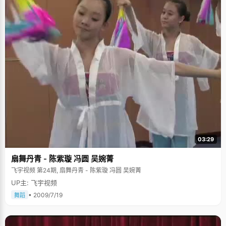
03:29
扇舞丹青 - 陈紫璇 冯圆 吴婉菁
飞宇视频 第24期, 扇舞丹青 - 陈紫璇 冯圆 吴婉菁
UP主: 飞宇视频
• 2009/7/19
舞蹈