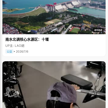
01:00
南水北调核心水源区：十堰
UP主: LAO胡
• 2026/7/6
公益