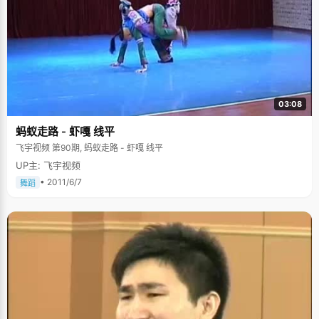
03:08
蚂蚁走路 - 虾嘎 线平
飞宇视频 第90期, 蚂蚁走路 - 虾嘎 线平
UP主: 飞宇视频
• 2011/6/7
舞蹈