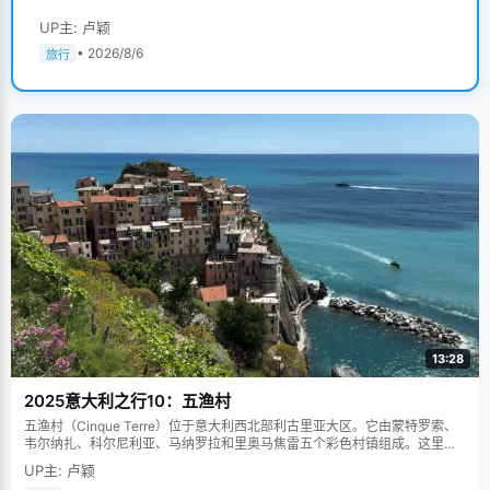
UP主: 卢颖
• 2026/8/6
旅行
13:28
2025意大利之行10：五渔村
五渔村（Cinque Terre）位于意大利西北部利古里亚大区。它由蒙特罗索、
韦尔纳扎、科尔尼利亚、马纳罗拉和里奥马焦雷五个彩色村镇组成。这里依
山傍海，房屋色彩斑斓，1997年被列为世界文化遗产。
UP主: 卢颖