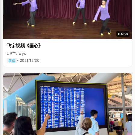
04:58
飞宇视频《画心》
UP主: wys
• 2021/12/30
舞蹈