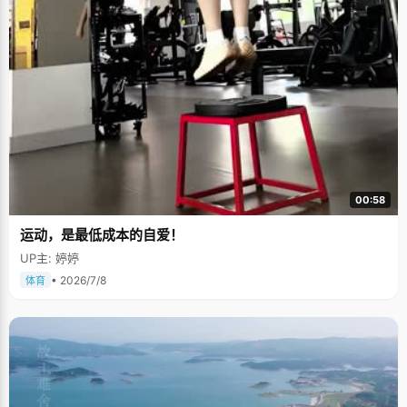
00:58
运动，是最低成本的自爱！
UP主: 婷婷
• 2026/7/8
体育