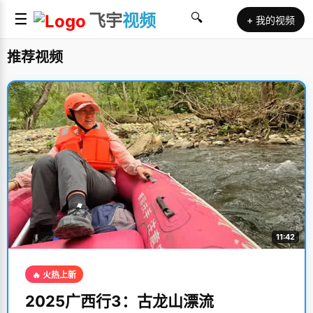
☰
飞宇
视频
🔍
+ 我的视频
推荐视频
11:42
🔥 火热上新
2025广西行3：古龙山漂流