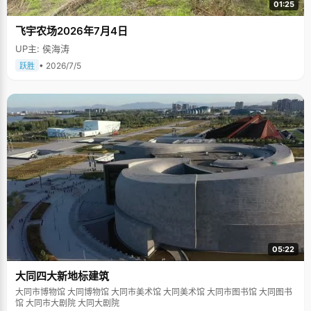
01:25
飞宇农场2026年7月4日
UP主: 侯海涛
• 2026/7/5
跃胜
05:22
大同四大新地标建筑
大同市博物馆 大同博物馆 大同市美术馆 大同美术馆 大同市图书馆 大同图书
馆 大同市大剧院 大同大剧院