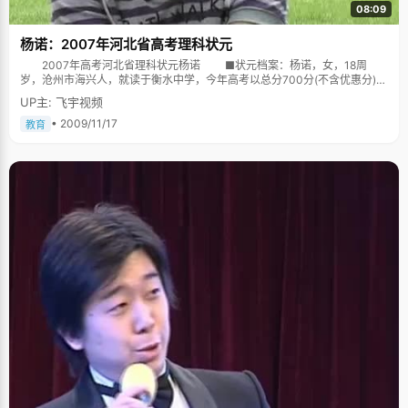
08:09
杨诺：2007年河北省高考理科状元
2007年高考河北省理科状元杨诺 ■状元档案：杨诺，女，18周
岁，沧州市海兴人，就读于衡水中学，今年高考以总分700分(不含优惠分)的
成绩摘取了我省理科状元的桂冠，其中，语文119分、数学147分、英语140
UP主: 飞宇视频
分、理综294分。 ■夺得状元出乎意料 6月23日下午5时30分左
右，在衡水中学的会议室，记者见到了该校269班的杨诺，这是一个阳光文
• 2009/11/17
教育
静、朴实素雅的小女孩。能够摘取全省理科状元，杨诺说她特别高兴，这是
出乎意料的。她与同学们都认为：考清华北大是实力，考状元则是运气。
得知女儿得了全省理科状元，杨诺的父亲杨福彪一直笑得合不拢嘴。他
说，杨诺的学习成绩一直很好，考高分是在意料之中的，他认为高考成绩应
该在全省排30名左右，做梦也没想到得了状元。 ■减少失误才能取得好
成绩 作为今年的理科状元，杨诺说，她有一些成功的学习经验告诉学
弟、学妹们，要利用好改错本、笔记本，在复习时把平时的小知识连成一个
网络;上课注意听讲，走神时就强迫自己记笔记，一字一句地跟着老师记，这
样注意力就回来了;要细心，高考是尖子之间的竞争，大家实力不相上下，只
有靠少失误才能取得好名次;心态要平稳，平平静静地学习和考试。 杨诺
还说，她的学习成绩得益于衡水中学的严格管理。只有学校的管理严格，老
师们的教学、学生们的学习才能正常运行。而衡水中学老师们饭顾不上吃、
带病上课的敬业精神也是一般人难以想象的。 ■良好的学习习惯很重要
杨诺的班主任老师张兒欣老师说，杨诺是班上的劳动卫生委员，平时学
习成绩一直很突出，在学习上她听课效果非常好，学习时间安排得很有条
理，生活学习中乐于帮助别人，心理素质很好，班上的工作干得也很出色。
杨诺的物理老师王玉满、生物老师韩红梅告诉记者，杨诺心态很平和，
非常懂礼貌，学习踏实，学习习惯好，时间利用效率高，提问题到位，从不
放过小问题。听课专注，课堂上听收的知识多而完整。做作业步骤完整，从