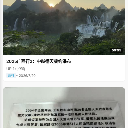
09:05
2025广西行2：中越德天板约瀑布
UP主: 卢颖
• 2026/7/20
旅行