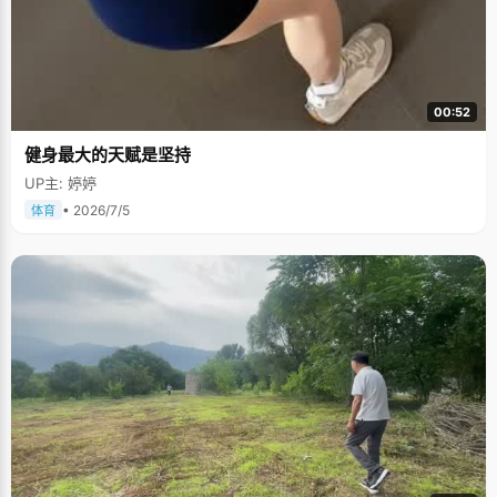
00:52
健身最大的天赋是坚持
UP主: 婷婷
• 2026/7/5
体育