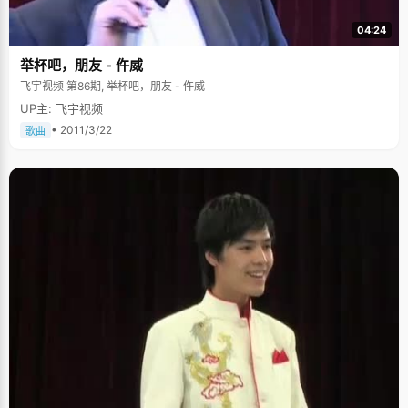
不走过常杨诺的好习惯不仅在于老师的教育，更在于自己从小的培养。
■目标是清华经管学院 杨诺说，清华大学一直是她心目中的理想学校，
04:24
今年春节前，她就被确定为清华大学自主招生对象，对清华大学立下了承
诺：第一志愿报考清华大学，清华大学经管学院是她的目标。 来源：
举杯吧，朋友 - 仵威
http://www.liuxue86.com/a/401371.html
飞宇视频 第86期, 举杯吧，朋友 - 仵威
UP主: 飞宇视频
• 2011/3/22
歌曲