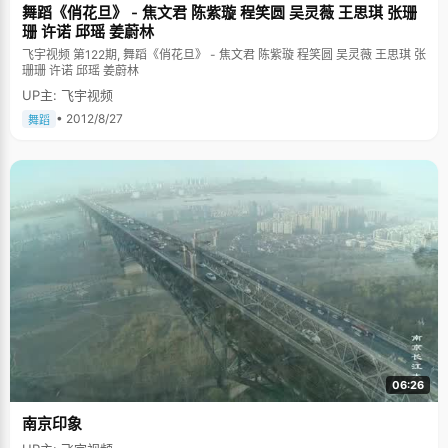
舞蹈《俏花旦》 - 焦文君 陈紫璇 程笑圆 吴灵薇 王思琪 张珊
珊 许诺 邱瑶 姜蔚林
飞宇视频 第122期, 舞蹈《俏花旦》 - 焦文君 陈紫璇 程笑圆 吴灵薇 王思琪 张
珊珊 许诺 邱瑶 姜蔚林
UP主: 飞宇视频
• 2012/8/27
舞蹈
06:26
南京印象