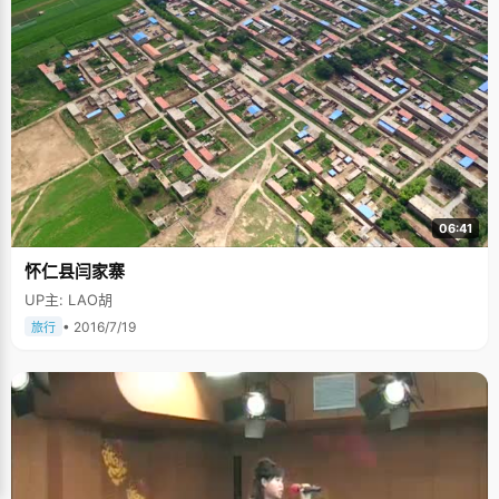
06:41
怀仁县闫家寨
UP主: LAO胡
• 2016/7/19
旅行