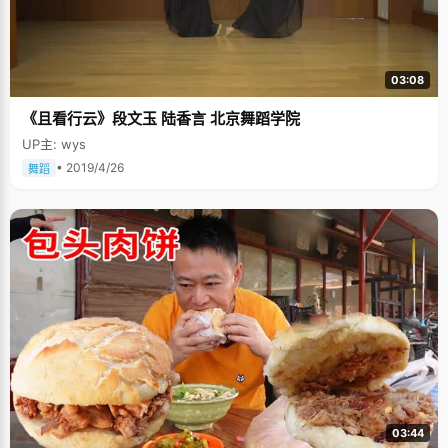
03:08
《且看行云》段文玉 陆香言 北京舞蹈学院
UP主: wys
• 2019/4/26
舞蹈
03:44