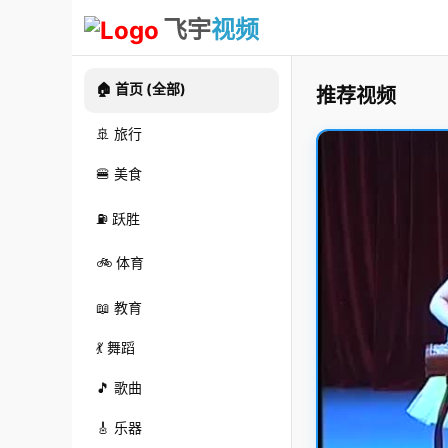
飞宇
视频
🏠 首页 (全部)
推荐视频
🚢 旅行
🍔 美食
⛽ 跃胜
🚲 体育
📖 教育
💃 舞蹈
🎵 歌曲
🎸 乐器