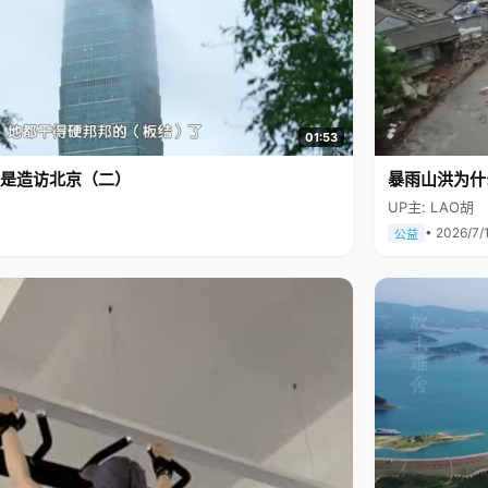
01:53
是造访北京（二）
暴雨山洪为什
UP主: LAO胡
• 2026/7/
公益