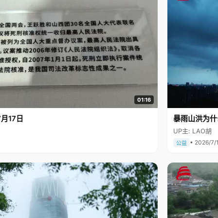
01:16
月17日
暴雨山洪为什
UP主: LAO胡
• 2026/7/
公益