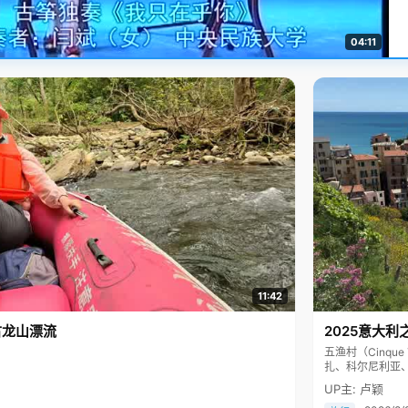
04:11
11:42
古龙山漂流
2025意大利
五渔村（Cinq
扎、科尔尼利亚
色彩斑斓，199
UP主: 卢颖