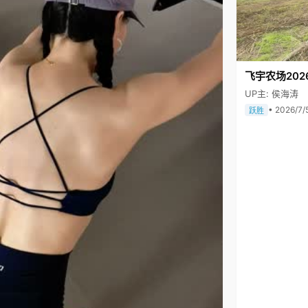
飞宇农场202
UP主: 侯海涛
• 2026/7/
跃胜