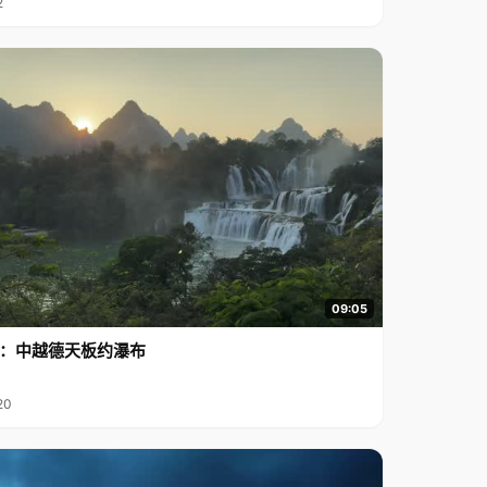
2
09:05
行2：中越德天板约瀑布
20