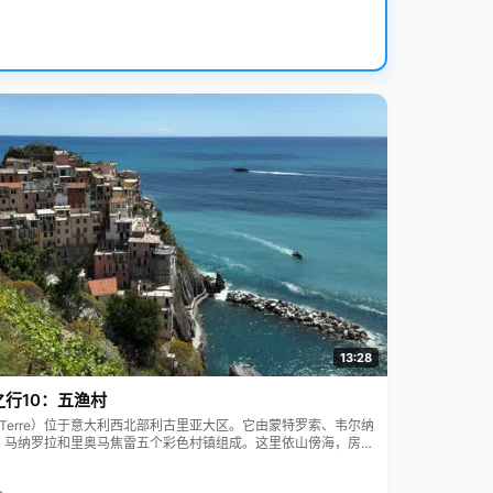
13:28
之行10：五渔村
ue Terre）位于意大利西北部利古里亚大区。它由蒙特罗索、韦尔纳
、马纳罗拉和里奥马焦雷五个彩色村镇组成。这里依山傍海，房屋
7年被列为世界文化遗产。