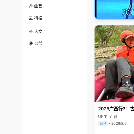
🎉 曲艺
💻 科技
💋 人文
🌍 公益
2025广西行3：
UP主: 卢颖
• 2026/8/6
旅行