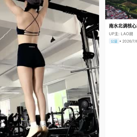
南水北调核心
UP主: LAO胡
• 2026/7/
公益