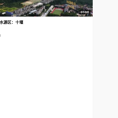
01:00
水源区：十堰
6