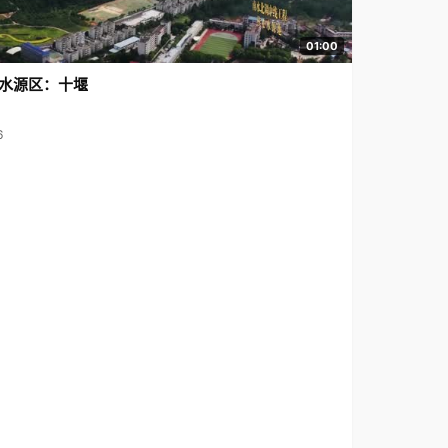
01:00
水源区：十堰
6