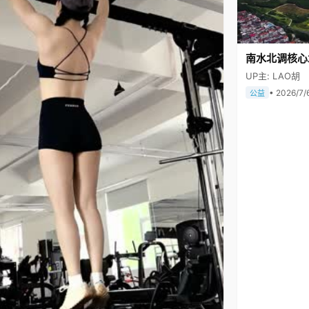
南水北调核心
UP主: LAO胡
• 2026/7/
公益