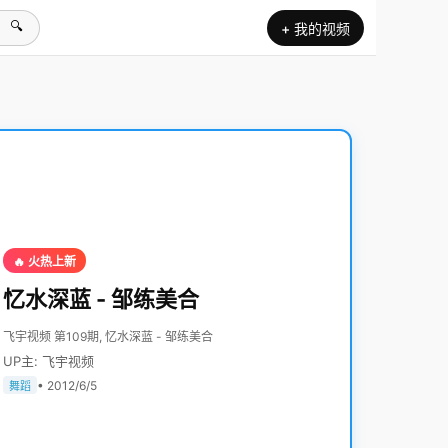
🔍
+ 我的视频
🔥 火热上新
忆水深蓝 - 邹练美合
飞宇视频 第109期, 忆水深蓝 - 邹练美合
UP主: 飞宇视频
• 2012/6/5
舞蹈