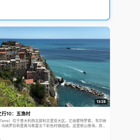
13:28
之行10：五渔村
ue Terre）位于意大利西北部利古里亚大区。它由蒙特罗索、韦尔纳
、马纳罗拉和里奥马焦雷五个彩色村镇组成。这里依山傍海，房屋
7年被列为世界文化遗产。