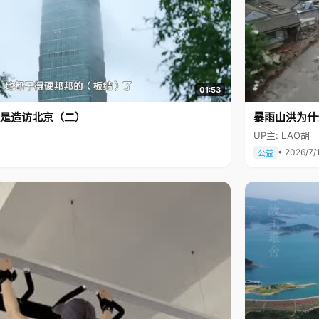
01:53
是造访北京（二）
暴雨山洪为什
UP主: LAO胡
• 2026/7/
公益