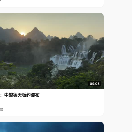
2
09:05
行2：中越德天板约瀑布
20