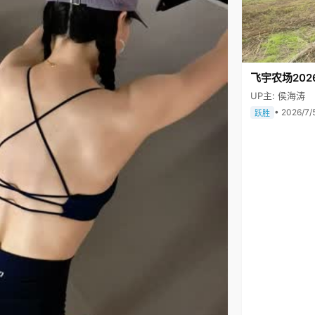
飞宇农场202
UP主: 侯海涛
• 2026/7/
跃胜