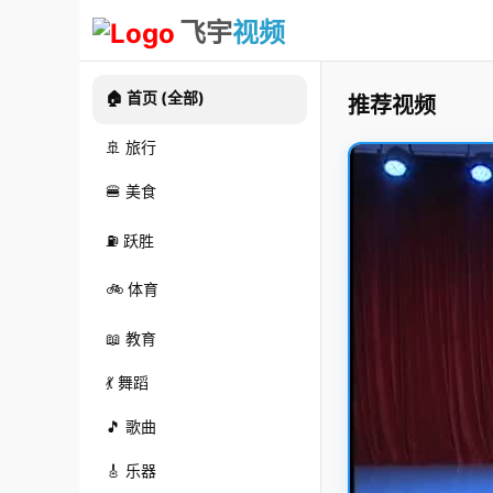
飞宇
视频
🏠 首页 (全部)
推荐视频
🚢 旅行
🍔 美食
⛽ 跃胜
🚲 体育
📖 教育
💃 舞蹈
🎵 歌曲
🎸 乐器