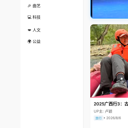
🎉 曲艺
💻 科技
💋 人文
🌍 公益
2025广西行3：
UP主: 卢颖
• 2026/8/6
旅行