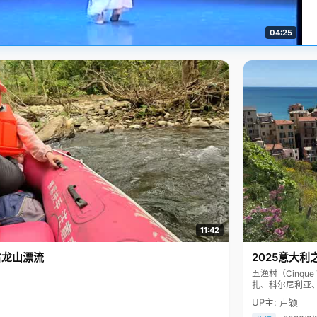
04:25
11:42
古龙山漂流
2025意大利
五渔村（Cinq
扎、科尔尼利亚
色彩斑斓，199
UP主: 卢颖