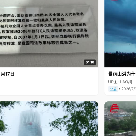
01:16
月17日
暴雨山洪为什
UP主: LAO胡
• 2026/7/
公益