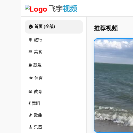
飞宇
视频
🏠 首页 (全部)
推荐视频
🚢 旅行
🍔 美食
⛽ 跃胜
🚲 体育
📖 教育
💃 舞蹈
🎵 歌曲
🎸 乐器