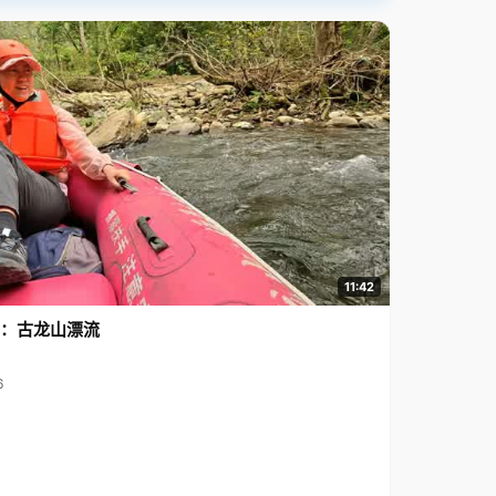
11:42
3：古龙山漂流
6