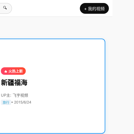
🔍
+ 我的视频
🔥 火热上新
新疆福海
UP主: 飞宇视频
• 2015/6/24
旅行