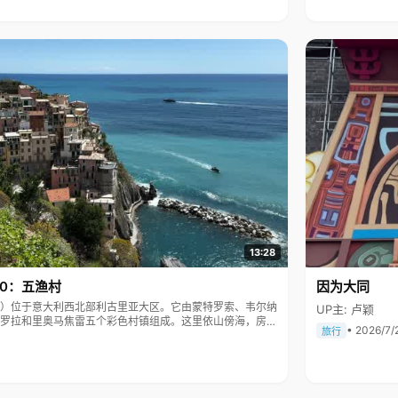
13:28
10：五渔村
因为大同
Terre）位于意大利西北部利古里亚大区。它由蒙特罗索、韦尔纳
UP主: 卢颖
罗拉和里奥马焦雷五个彩色村镇组成。这里依山傍海，房屋
• 2026/7/
旅行
被列为世界文化遗产。