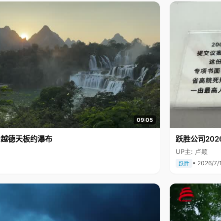
09:05
中越德天板约瀑布
跃胜公司202
UP主: 卢颖
• 2026/7/
跃胜