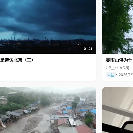
01:21
是造访北京（三）
暴雨山洪为什
UP主: LAO胡
• 2026/7/
公益