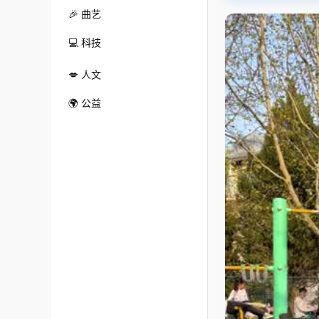
🎉 曲艺
💻 科技
💋 人文
🌍 公益