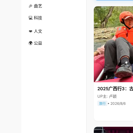
🎉 曲艺
💻 科技
💋 人文
🌍 公益
2025广西行3：
UP主: 卢颖
• 2026/8/6
旅行