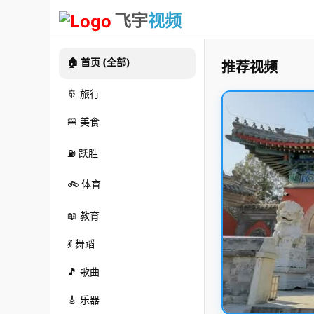
飞宇
视频
🏠 首页 (全部)
推荐视频
🚢 旅行
🍔 美食
⛽ 跃胜
🚲 体育
📖 教育
💃 舞蹈
🎵 歌曲
🎸 乐器