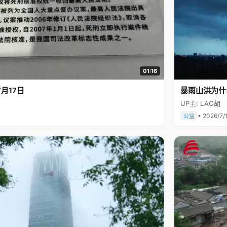
01:16
月17日
暴雨山洪为什
UP主: LAO胡
• 2026/7/
公益