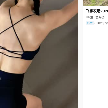
飞宇农场202
UP主: 侯海涛
• 2026/7/
跃胜