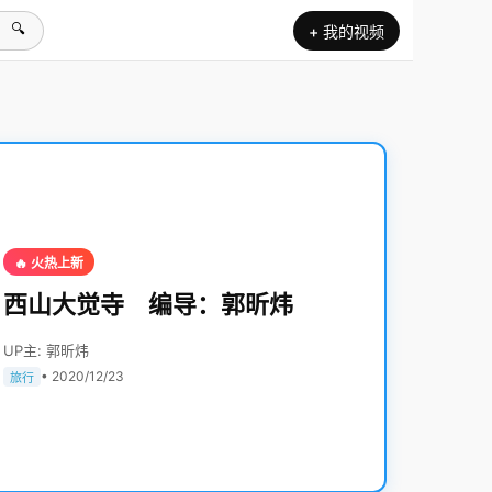
🔍
+ 我的视频
🔥 火热上新
西山大觉寺 编导：郭昕炜
UP主: 郭昕炜
• 2020/12/23
旅行