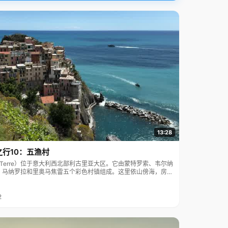
13:28
之行10：五渔村
ue Terre）位于意大利西北部利古里亚大区。它由蒙特罗索、韦尔纳
、马纳罗拉和里奥马焦雷五个彩色村镇组成。这里依山傍海，房屋
7年被列为世界文化遗产。
2