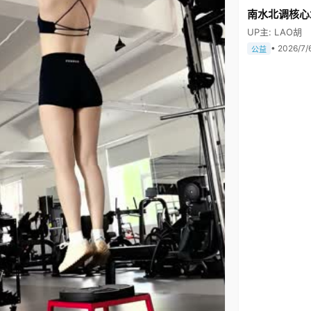
南水北调核心
UP主: LAO胡
• 2026/7/
公益