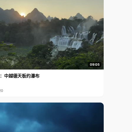
09:05
行2：中越德天板约瀑布
20