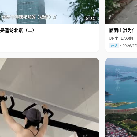
01:53
是造访北京（二）
暴雨山洪为什
UP主: LAO胡
• 2026/7/
公益