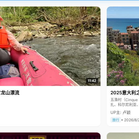
11:42
古龙山漂流
2025意大利
五渔村（Cinq
扎、科尔尼利亚
色彩斑斓，199
UP主: 卢颖
• 2026/8/
旅行