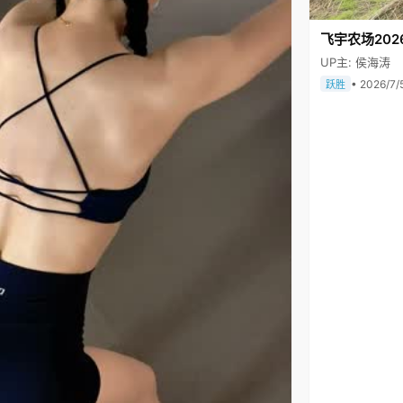
飞宇农场202
UP主: 侯海涛
• 2026/7/
跃胜