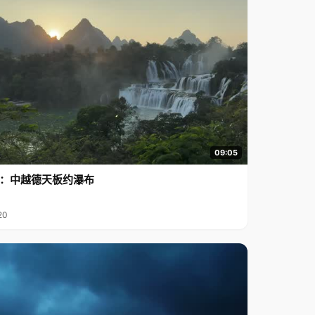
09:05
行2：中越德天板约瀑布
20