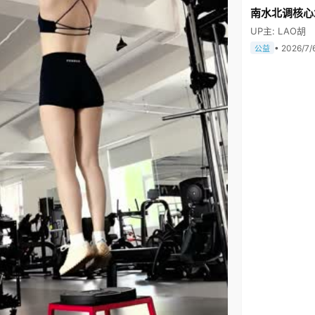
南水北调核心
UP主: LAO胡
• 2026/7/
公益