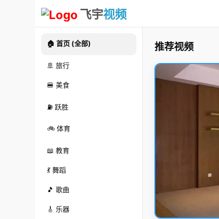
飞宇
视频
🏠 首页 (全部)
推荐视频
🚢 旅行
🍔 美食
⛽ 跃胜
🚲 体育
📖 教育
💃 舞蹈
🎵 歌曲
🎸 乐器