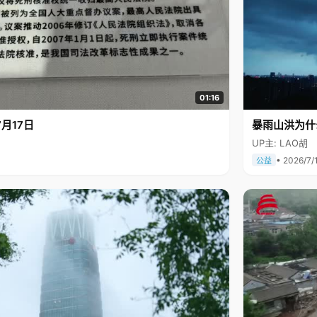
01:16
月17日
暴雨山洪为什
UP主: LAO胡
• 2026/7/
公益