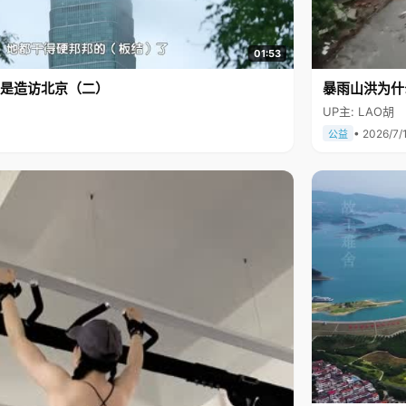
01:53
是造访北京（二）
暴雨山洪为什
UP主: LAO胡
• 2026/7/
公益