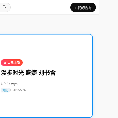
🔍
+ 我的视频
🔥 火热上新
漫歩时光 盛婕 刘书含
UP主: wys
• 2015/7/4
舞蹈