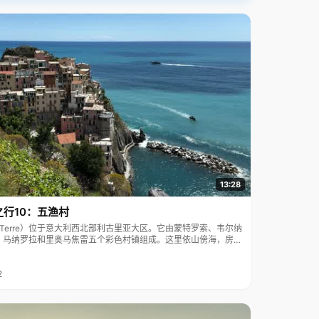
13:28
之行10：五渔村
ue Terre）位于意大利西北部利古里亚大区。它由蒙特罗索、韦尔纳
、马纳罗拉和里奥马焦雷五个彩色村镇组成。这里依山傍海，房屋
7年被列为世界文化遗产。
2