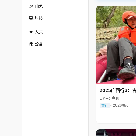
🎉 曲艺
💻 科技
💋 人文
🌍 公益
2025广西行3：
UP主: 卢颖
• 2026/8/6
旅行