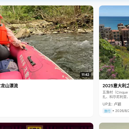
11:42
古龙山漂流
2025意大利
五渔村（Cinq
扎、科尔尼利亚
色彩斑斓，199
UP主: 卢颖
• 2026/8/
旅行