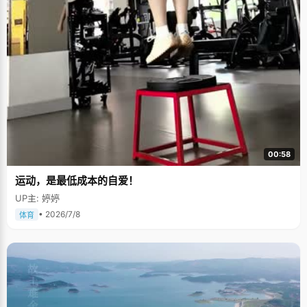
00:58
运动，是最低成本的自爱！
UP主: 婷婷
• 2026/7/8
体育