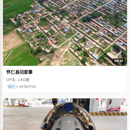
06:41
怀仁县闫家寨
UP主: LAO胡
• 2016/7/19
旅行