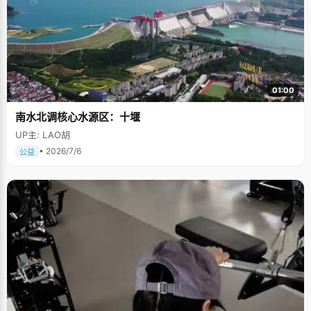
01:00
南水北调核心水源区：十堰
UP主: LAO胡
• 2026/7/6
公益