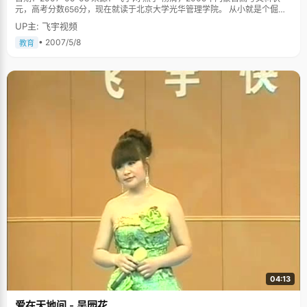
元，高考分数656分，现在就读于北京大学光华管理学院。 从小就是个倔强
而且不服输的女孩，初中念了五年，经历了从私立高中到普通高中大波折之
UP主: 飞宇视频
后，是高中三年痛苦的失眠。好不容易熬过了艰苦弥补文综的塌方大工程，
又遇到了高考之前身体和精神的全面崩溃。一直以来，成长之路都是波折不
• 2007/5/8
教育
断，状况频发，经历了比别人更多的不如意，杨清的状元之路有着更多的感
慨和无奈。 "一路上走来，有很多人在为我铺垫，父母，哥哥，老师们，都是
一个连续铺垫的过程，我就站在中间，他们一直支撑着我往前走。我有十分
的能量，他们有十分的能量，将两方面的因素都调动起来，才有了我今天的
成绩"，从杨清的故事中，我听到的不是高考的残酷，更多的是人间的温情。
高中三年的痛苦失眠 从小，杨清的成绩都特别好，升初中的时候，家里人担
心杨清受不了高中激烈的竞争，就让她去读私立高中，在那里，杨清是最好
的学生，优秀到就算两三个星期不上课，也能考第一。但杨清心中一直都有
个梦想，考最好的高中，这也是她初中苦读四年的目标，于是在中考之前几
个月，杨清顶着各方面的压力，重新回到自己原来初中复读，备战中考。因
为压力太大，在如愿考上重点高中以后，杨清开始失眠。高一高二的孩子，
整夜睡不着觉的滋味，是一般人难以想像的。杨清非常庆幸自己遇到了一群
特别好的老师，每次当杨清不想上课，学不进去，请假回去睡觉的时候，老
师们都非常理解，不强迫她一定要坐在那里听课，也不会责备她，"我非常感
谢这些老师们，他们尊重我的学习习惯和生活习惯，对我，他们给予了很大
的关心和宽容，"杨清说："白岩松失眠了两年，他曾经想到过要自杀。我觉
得我比白岩松要坚强，因为我从来没有想过要自杀。" 倔强要强的女孩 从
小，杨清就是一副自信要强的脾气，考得好成绩就会飘飘然起来，让爸爸买
这个买那个。这个时候，哥哥就会在一边当头喝棒："小学时候简单，高中就
惨了"，"下次你就没有这么好运气了。"杨清心里很不服气："我一定要学出来
给他看！"虽然想到哥哥是用激将法，但是杨清还是每每中招。 高二选择文理
04:13
科的时候，综合排名一二名的杨清耍了个小聪明，"我先选择文科吧，这样理
科老师肯定会来劝我，说理科怎么怎么好，文科老师也会来劝我，说文科怎
爱在天地间 - 吴园花
么怎么好，这样我再仔细选择。"谁料到，没有一个老师过来劝杨清，结果杨