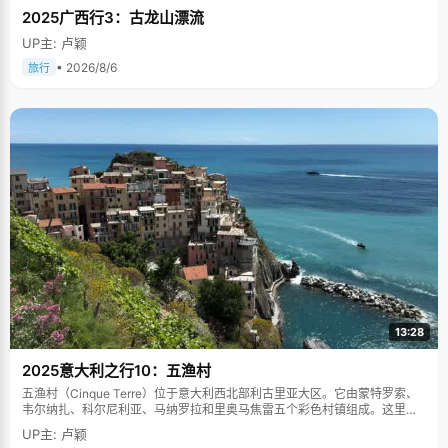
2025广西行3：古龙山漂流
UP主: 卢颖
• 2026/8/6
旅行
13:28
2025意大利之行10：五渔村
五渔村（Cinque Terre）位于意大利西北部利古里亚大区。它由蒙特罗索、
韦尔纳扎、科尔尼利亚、马纳罗拉和里奥马焦雷五个彩色村镇组成。这里依
山傍海，房屋色彩斑斓，1997年被列为世界文化遗产。
UP主: 卢颖