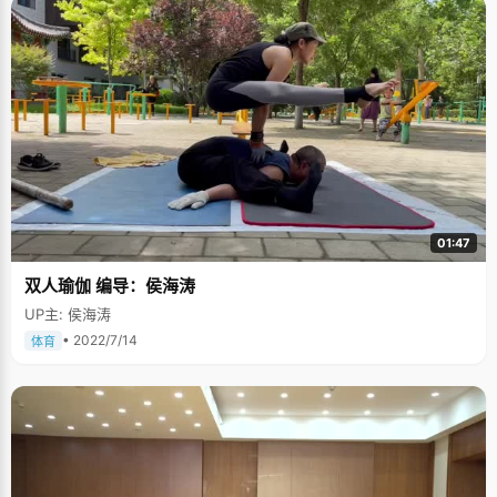
01:47
双人瑜伽 编导：侯海涛
UP主: 侯海涛
• 2022/7/14
体育