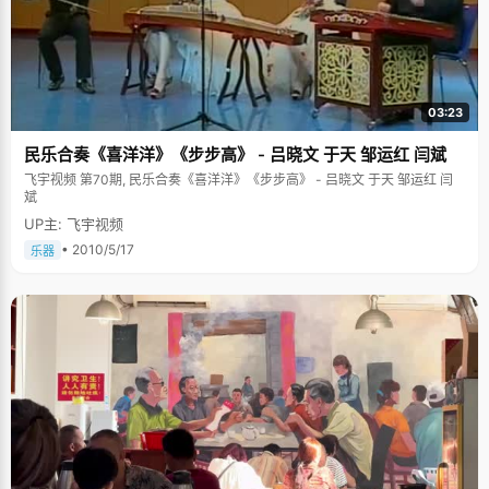
03:23
民乐合奏《喜洋洋》《步步高》 - 吕晓文 于天 邹运红 闫斌
飞宇视频 第70期, 民乐合奏《喜洋洋》《步步高》 - 吕晓文 于天 邹运红 闫
斌
UP主: 飞宇视频
• 2010/5/17
乐器