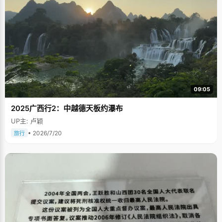
09:05
2025广西行2：中越德天板约瀑布
UP主: 卢颖
• 2026/7/20
旅行