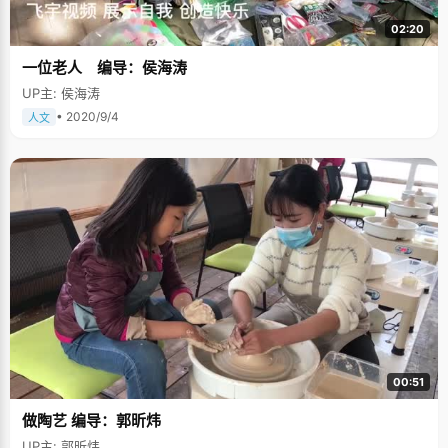
02:20
一位老人 编导：侯海涛
UP主: 侯海涛
• 2020/9/4
人文
00:51
做陶艺 编导：郭昕炜
UP主: 郭昕炜