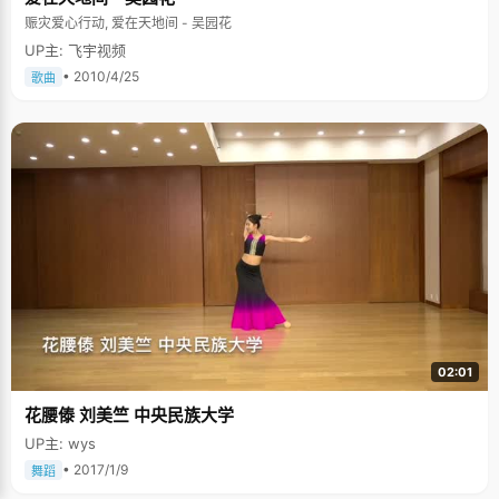
清栽到了自己挖的坑里，处于一个特别尴尬的位置。杨清很要面子，就算得
赈灾爱心行动, 爱在天地间 - 吴园花
知学校以前几届文科没有一个考上北大，她也不愿意服输，坚持在文科班学
UP主: 飞宇视频
习。 杨清的数学成绩不是特别好，当初选择文科也有一种逃避数学的念头，
不过数学老师要求非常严格，觉得作为一个文科生，数学也不能放松。他发
• 2010/4/25
歌曲
现了杨清身上倔强的特点，就用激将的办法来刺激她。每次发现杨清面对稍
难的题想退缩的时候，他就故意装作很蔑视的样子说："真的做不出来了？真
的不想往前走了？"甚至还会对杨清的同桌说："你看，她真的做不出来
了。"老师的话激起了杨清的好胜心，所以高二的时候，她将十分之八的时间
都用来学习数学，整整一年的努力之后，她的数学发生了天翻地覆的变化，
甚至作为唯一的文科生跟很多理科生去参加数学竞赛，并且取得了不错的成
绩。 杨清是个爱耍小聪明的人，她一直以为文科就是记忆，考试之前翻书，
强记忆，记下来就能拿高分，直到高三第四次模拟考试，真正考验学生实力
的时候，她才发现自己的记忆完全模糊，综合题几乎全军覆没，"以前自己都
是空中楼阁，基础是一片空白，当潮水来的时候，很快就淹没在其中。"因为
前期将所有精力放在数学上，导致后期，杨清的所有文综科目有了一个大塌
方，所有人都无法想像的大塌方。杨清把自己关在宿舍里哭了三天，问自
己，为什么会这样。"唯一庆幸的是我当时还很冷静，我决定从头做起。买辅
导书、课本、练习，把自己当成最差的学生，从头再来。当应该查缺补漏的
时候，我在做基础题，三百页的练习，我一题不落的全部做完。"那时候，杨
清每天那这自己的习题集、笔记本，天天跟在老师后边问，最基本的习题也
要问，一直问一直问，问了三四个月，一直问到高考。当时同学里流传一句
02:01
很有意思的话："你什么时候看到政史地老师的时候，你总能看到他们背后跟
这一个人，那个人肯定就是杨清。"正是这一情形的真实写照。杨清说："我
花腰傣 刘美竺 中央民族大学
非常感谢文综老师们，在非常累的时候他们还要耐心解答我很厚脸皮的问
题。" 浪漫的爸爸 高考之前，杨清的爸爸曾经做过一件特别浪漫的事情，让
UP主: wys
杨清回想起来仍然神采飞扬，幸福四射。临近高考的时候，因为压力的原
• 2017/1/9
舞蹈
因，杨清身体状态特别不好，肠炎犯了，胃炎犯了，还连续感冒，整个防疫
系统都崩溃了。"这时候，爸爸做了一件特别浪漫的事情，每天给我送一束鲜