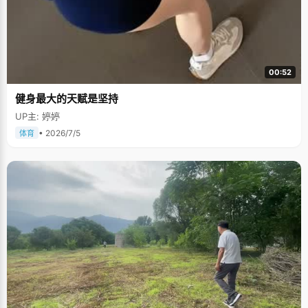
00:52
健身最大的天赋是坚持
UP主: 婷婷
• 2026/7/5
体育