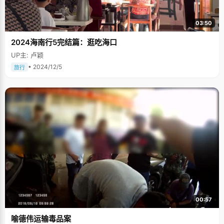
03:50
2024海南行5完结篇：逛吃海口
UP主: 卢颖
• 2024/12/5
旅行
00:57
喻德伟运输毒品案