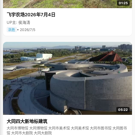
01:25
飞宇农场2026年7月4日
UP主: 侯海涛
• 2026/7/5
跃胜
05:22
大同四大新地标建筑
大同市博物馆 大同博物馆 大同市美术馆 大同美术馆 大同市图书馆 大同图书
馆 大同市大剧院 大同大剧院