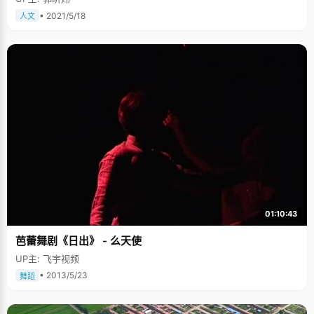
• 2021/5/18
人文
01:10:43
芭蕾舞剧《日出》 - 么天使
UP主: 飞宇视频
• 2013/5/23
舞蹈