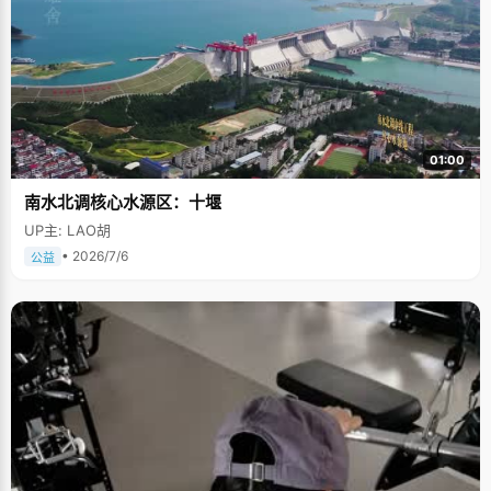
01:00
南水北调核心水源区：十堰
UP主: LAO胡
• 2026/7/6
公益