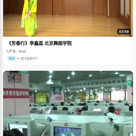
03:59
《芳春行》李鑫蕊 北京舞蹈学院
UP主: wys
• 2018/6/17
舞蹈