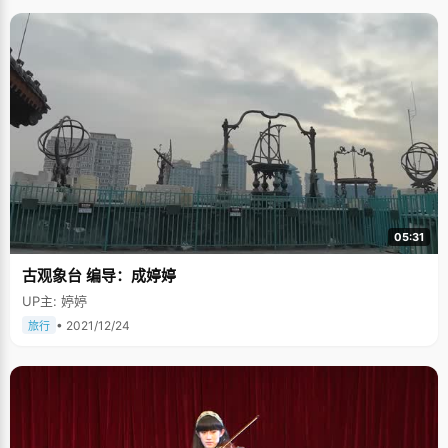
05:31
古观象台 编导：成婷婷
UP主: 婷婷
• 2021/12/24
旅行