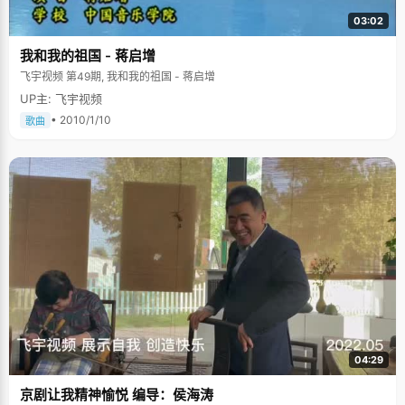
03:02
我和我的祖国 - 蒋启增
飞宇视频 第49期, 我和我的祖国 - 蒋启增
UP主: 飞宇视频
• 2010/1/10
歌曲
04:29
京剧让我精神愉悦 编导：侯海涛