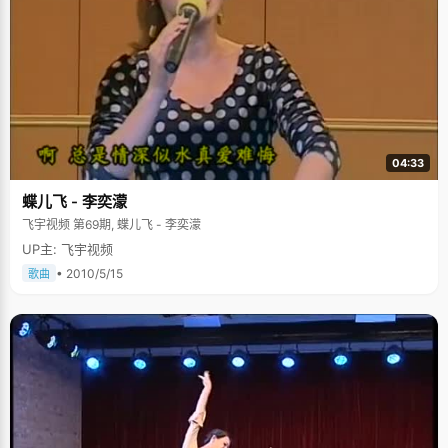
04:33
蝶儿飞 - 李奕濛
飞宇视频 第69期, 蝶儿飞 - 李奕濛
UP主: 飞宇视频
• 2010/5/15
歌曲