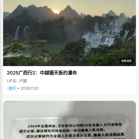
09:05
2025广西行2：中越德天板约瀑布
UP主: 卢颖
• 2026/7/20
旅行