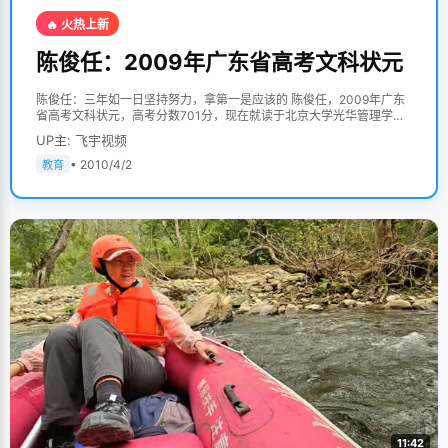
🔥 火热上新
陈俊任：2009年广东省高考文科状元
陈俊任：三年如一日坚持努力，拿第一是应该的 陈俊任，2009年广东
省高考文科状元，高考分数701分，现在就读于北京大学光华管理学
院。 陈俊任拿到状元的时候，过于平静的态度让很多记者感觉惊讶，但
UP主: 飞宇视频
对于陈俊任来说，她已经习惯了第一，习惯了比别人优秀，学习对于陈
俊任，是一种发内心，不断征服的满足。就像我们存了很多零花钱，终
• 2010/4/2
教育
于可以买到自己喜欢的连衣裙一样简单的快乐。她在乎的不是拿了状元
那短暂的辉煌，而是在此过程中一次又一次取得胜利的成就感。 家庭教
育，点滴启蒙 陈俊任的妈妈非常注意培养孩子的学习兴趣和学习习惯，
通过生活中的事物点滴启蒙，循循善诱。"妈妈经常在上班的路上教我
识字，看到什么就教我什么。比如过马路看到红绿灯，就教我&lsquo;
灯&rsquo;字怎么写。第二天再路过这里，就问我还记得&lsquo;灯
&rsquo;字怎么写吗？然后教我张灯结彩这个词，第三天在&lsquo;张灯
结彩&rsquo;的基础上，教我一句话。"就这样，在上学之前，陈俊任已
经认识了很多的词句，并且形成了很好的思维和学习习惯。 陈俊任的爸
爸是一名医生，为参加各种考试，常常在家以书为伴。受爸爸影响，陈
俊任从小就喜欢看书，妈妈买回来的小人书几天就看完了，和书籍结下
不解之缘。 拿第一是应该的 小学的第一次考试，陈俊任就拿了双百，
是班上的第一名，回家后非常高兴的把成绩拿给妈妈炫耀，结果妈妈跟
老师的夸奖不一样，是一脸不以为然的表情，"这是你应该得到的。"此
后，陈俊任连续拿了很多第一，从刚刚开始的兴奋和炫耀，渐渐形成了
习惯和当然，"小学到高中，一直都是第一，一般情况都要比别人高很
多分"，陈俊任说，"这都是我努力和坚持的结果"。 高中后的目标非常
11:42