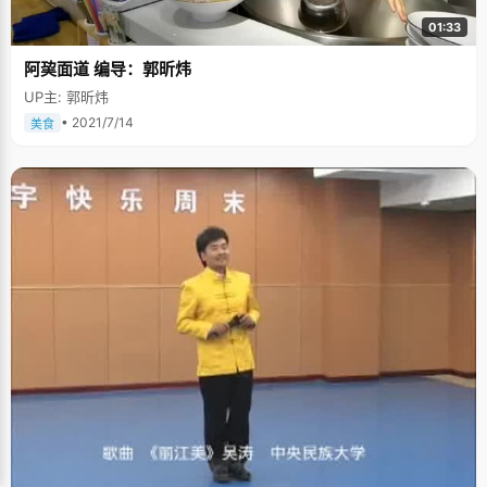
01:33
阿巭面道 编导：郭昕炜
UP主: 郭昕炜
• 2021/7/14
美食