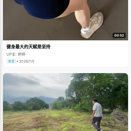
00:52
健身最大的天赋是坚持
UP主: 婷婷
• 2026/7/5
体育