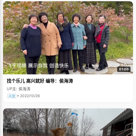
01:00
找个乐儿 高兴就好 编导：侯海涛
UP主: 侯海涛
• 2022/10/26
人文