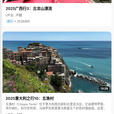
明确，就是上一所好的大学，为此，陈俊任知道"必须三年如一日的努
力学习"。每天早上6：00，陈俊任准时坐在校园里，开始一天的学习。
2025广西行3：古龙山漂流
冬天天亮得比较晚，教室还没开门，她就跑到路灯下看书，来回巡视的
保安都已经熟悉了她的背影并记住了这个刻苦的小女孩，天黑的时候多
UP主: 卢颖
在她附近巡视保护。 陈俊任做什么事情都很快，走路快，做题快，吃饭
• 2026/8/6
快。 为节省时间，陈俊任把一切的走都变成了跑，上课的路上，吃饭的
旅行
路上，都用跑来代替，"节约出的时间可以多做几道练习题"。去食堂排
队太浪费时间，每次下课铃声一响，陈俊任就以百米冲刺的速度跑到食
堂，第一个打饭，"我算过自己吃饭的最高记录，从教室到食堂，吃完
饭回来，只用了五分钟，"陈俊任说，"我的生活节奏比别人快很多，很
少有同学能跟上我的节奏。" 高一的时候，陈俊任的用功曾在同学间引
起不小的反响，一些不好的言论四起，或许是嫉妒，或许是蜚语，但陈
俊任毫不理会，她有自己学习的轨迹和习惯，也习惯了一个人享受学习
的乐趣，"我觉得学海无涯苦作舟是不对的，应该是学海无涯乐作舟"，
陈俊任说，"对我来说，学习就是兴趣，每攻克一道题我都挺有成就感
的。" 跑步能手 陈俊任擅于跑步，三岁起，她就跟着爸爸一起晨跑，跑
完步，爸爸会给她讲个小故事。跑步让陈俊任拿了不少奖，"200米、
800米、接力赛我都参见，基本都能拿奖，初中运动会回回都是第一
名，高中就输过一次，拿了第二"，陈俊任说，"高中的时候，我每天晚
上都要跑上1600米，除了锻炼身体，这也是一种派遣压力的方法。每
次跑得特别累，大汗淋漓，心情会慢慢的平静放松下来，所有的压力和
烦恼都没有了，再去学习就感觉效率特别高"。 听说，自从陈俊任当了
13:28
状元后，现在高中里几乎所有人都在"跑"，效仿她当初的样子。分开来
说，每一件事情都很简单，难度在于三年如一日的坚持，这正是没有第
2025意大利之行10：五渔村
二个陈俊任的原因。
五渔村（Cinque Terre）位于意大利西北部利古里亚大区。它由蒙特罗索、
韦尔纳扎、科尔尼利亚、马纳罗拉和里奥马焦雷五个彩色村镇组成。这里依
山傍海，房屋色彩斑斓，1997年被列为世界文化遗产。