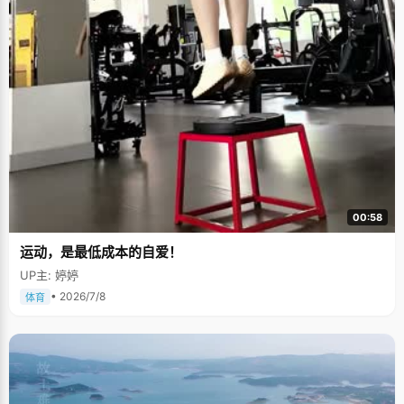
00:58
运动，是最低成本的自爱！
UP主: 婷婷
• 2026/7/8
体育