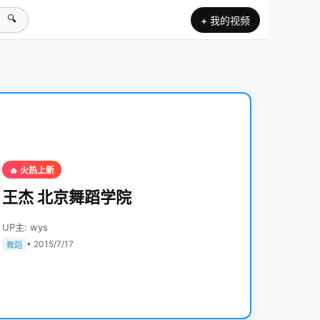
🔍
+ 我的视频
🔥 火热上新
王杰 北京舞蹈学院
UP主: wys
• 2015/7/17
舞蹈