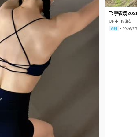
飞宇农场202
UP主: 侯海涛
• 2026/7/
跃胜