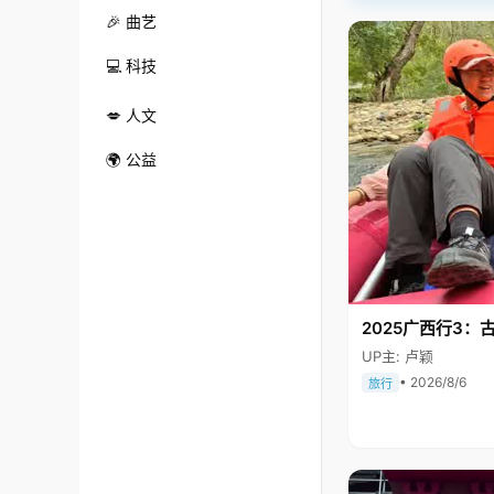
🎉 曲艺
💻 科技
💋 人文
🌍 公益
2025广西行3：
UP主: 卢颖
• 2026/8/6
旅行