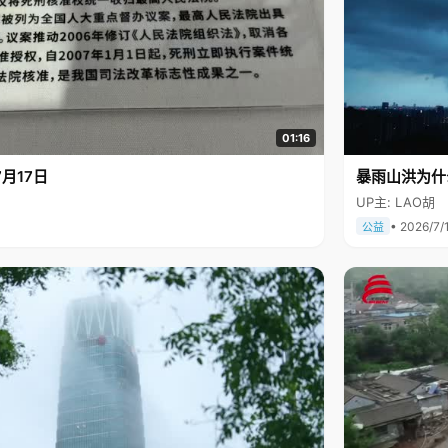
01:16
月17日
暴雨山洪为什
UP主: LAO胡
• 2026/7/
公益