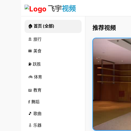
飞宇
视频
🏠 首页 (全部)
推荐视频
🚢 旅行
🍔 美食
⛽ 跃胜
🚲 体育
📖 教育
💃 舞蹈
🎵 歌曲
🎸 乐器