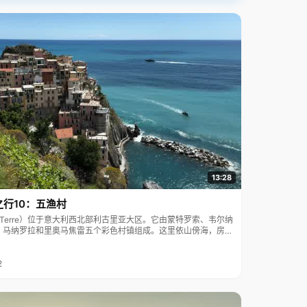
13:28
之行10：五渔村
ue Terre）位于意大利西北部利古里亚大区。它由蒙特罗索、韦尔纳
、马纳罗拉和里奥马焦雷五个彩色村镇组成。这里依山傍海，房屋
7年被列为世界文化遗产。
2