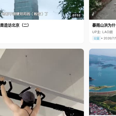
01:53
是造访北京（二）
暴雨山洪为什
UP主: LAO胡
• 2026/7/
公益