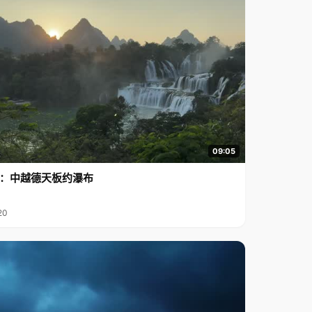
09:05
行2：中越德天板约瀑布
20