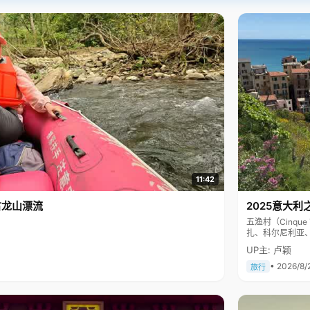
11:42
古龙山漂流
2025意大利
五渔村（Cinq
扎、科尔尼利亚
色彩斑斓，199
UP主: 卢颖
• 2026/8/
旅行