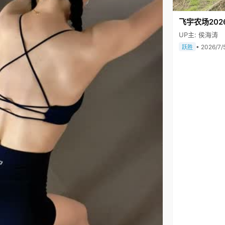
飞宇农场202
UP主: 侯海涛
• 2026/7/
跃胜