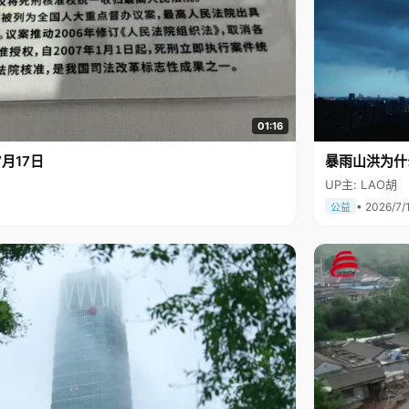
01:16
月17日
暴雨山洪为什
UP主: LAO胡
• 2026/7/
公益