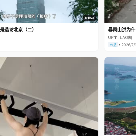
01:53
是造访北京（二）
暴雨山洪为什
UP主: LAO胡
• 2026/7/
公益