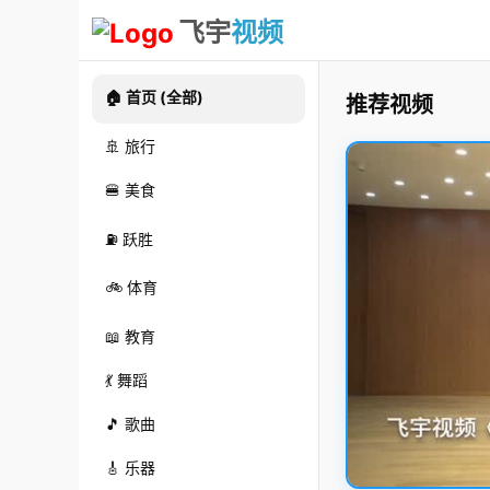
飞宇
视频
🏠 首页 (全部)
推荐视频
🚢 旅行
🍔 美食
⛽ 跃胜
🚲 体育
📖 教育
💃 舞蹈
🎵 歌曲
🎸 乐器