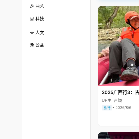
🎉 曲艺
💻 科技
💋 人文
🌍 公益
2025广西行3：
UP主: 卢颖
• 2026/8/6
旅行