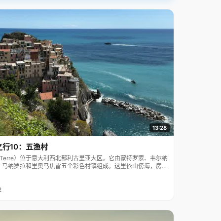
13:28
之行10：五渔村
ue Terre）位于意大利西北部利古里亚大区。它由蒙特罗索、韦尔纳
、马纳罗拉和里奥马焦雷五个彩色村镇组成。这里依山傍海，房屋
7年被列为世界文化遗产。
2