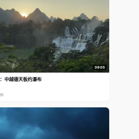
09:05
行2：中越德天板约瀑布
20