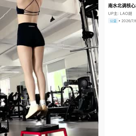
南水北调核心
UP主: LAO胡
• 2026/7/
公益