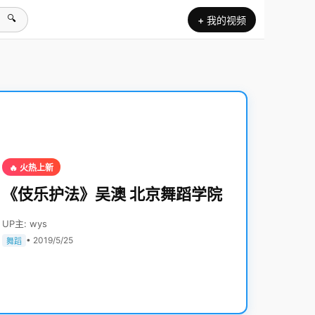
🔍
+ 我的视频
🔥 火热上新
《伎乐护法》吴澳 北京舞蹈学院
UP主: wys
• 2019/5/25
舞蹈