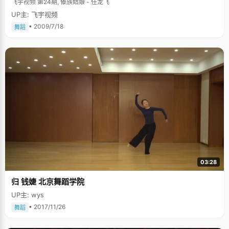
飞宇视频 第24期, 傣族姑娘 - 任龙飞
UP主: 飞宇视频
• 2009/7/18
舞蹈
03:28
归 钱婕 北京舞蹈学院
UP主: wys
• 2017/11/26
舞蹈