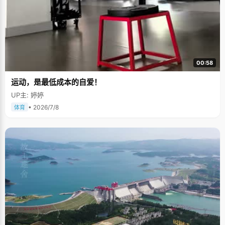
00:58
运动，是最低成本的自爱！
UP主: 婷婷
• 2026/7/8
体育