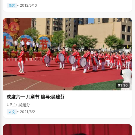
• 2012/5/10
曲艺
03:30
欢度六一 儿童节 编导:吴建芬
UP主: 吴建芬
• 2021/6/2
人文