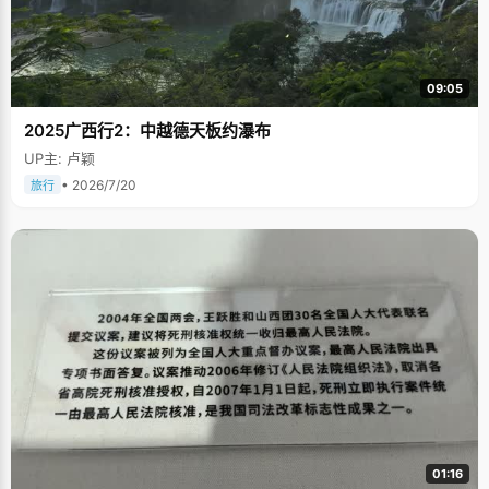
09:05
2025广西行2：中越德天板约瀑布
UP主: 卢颖
• 2026/7/20
旅行
01:16