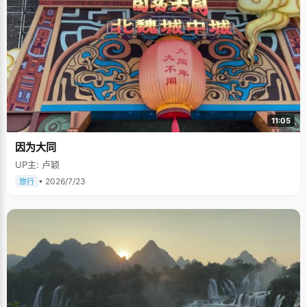
11:05
因为大同
UP主: 卢颖
• 2026/7/23
旅行