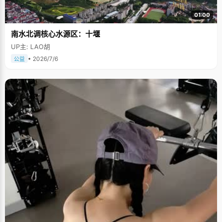
01:00
南水北调核心水源区：十堰
UP主: LAO胡
• 2026/7/6
公益