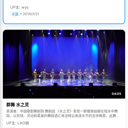
UP主: wys
• 2016/3/21
乐器
04:05
群舞 水之灵
表演者：中国歌剧舞剧院 舞剧团 《水之灵》表现一群傣族姑娘在戏水中舞
蹈，以欢快、灵动和柔美的舞蹈语汇来诠释云南泼水节的吉祥寓意。此舞蹈
多次在中国人民大会堂及国际舞台上表演，一直得到赞誉其舞美，人美，寓
UP主: LAO胡
意美。。