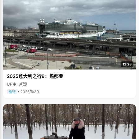
12:28
2025意大利之行9：热那亚
UP主: 卢颖
• 2026/6/30
旅行