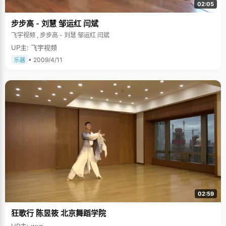
02:05
步步高 - 刘慧 邹运红 闫斌
飞宇视频 , 步步高 - 刘慧 邹运红 闫斌
UP主: 飞宇视频
• 2009/4/11
乐器
02:59
狂歌行 陈昱筱 北京舞蹈学院
UP主: wys