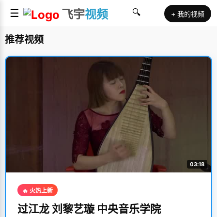
☰
飞宇
视频
🔍
+ 我的视频
推荐视频
03:18
🔥 火热上新
过江龙 刘黎艺璇 中央音乐学院