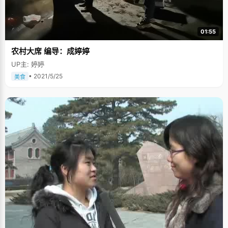
个教育良好的幸福家庭，慈爱的父亲，贤惠的母亲，和一个快乐成长的女
儿。最后，用万木春的一句话作为结尾，鼓励所有正在为高考奋斗的学子
们："伟大毛主席说得好，好好学习，天天向上，真正做到这一点，你会发
现，北大的阳光真的很灿烂。"
01:55
农村大席 编导：成婷婷
UP主: 婷婷
• 2021/5/25
美食