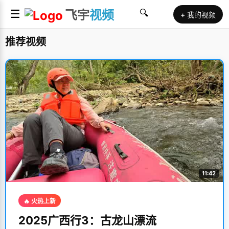
☰
飞宇
视频
🔍
+ 我的视频
推荐视频
11:42
🔥 火热上新
2025广西行3：古龙山漂流