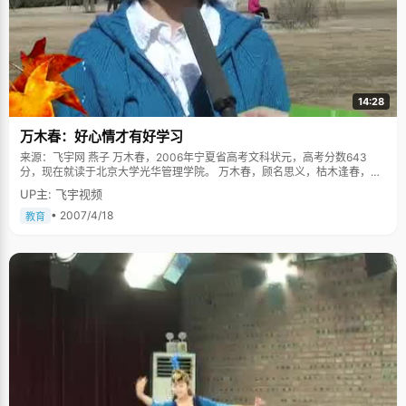
14:28
万木春：好心情才有好学习
来源：飞宇网 燕子 万木春，2006年宁夏省高考文科状元，高考分数643
分，现在就读于北京大学光华管理学院。 万木春，顾名思义，枯木逢春，象
征着无限的生机和希望，万爸爸给女儿起这个名字，就是希望女儿能有个积
UP主: 飞宇视频
极乐观的人生。万木春性格大方开朗，侃侃而谈，笑容很灿烂，就像一个不
知愁的女孩，将自己的快乐也带给了身边的人。 万木春的爸爸是宁夏大学的
• 2007/4/18
教育
教授，对于孩子的教育很有一套自己的理论：教育孩子就像国家调控经济一
样，要宏观调控和微观调控想结合。万爸爸就特别注意培养万木春的读书习
惯，在万木春很小的时候，就带着她去逛书店，爸爸在一边看大部头著作，
万木春在一边翻看小人书，尽管还看不太懂，但是体会到了从书中猎取新东
西的快乐。久而久之，万木春对书产生了一种深深的喜好，并养成一
个"坏"毛病，见到书店就想往里冲，进去以后不把身上所有钱都掏空决不出
来。现在，万木春的书架上，密密麻麻摆满了从书店淘回来的精神食量。看
的书多了，眼界自然开阔，思路也跟着活跃起来，对于学习的思维方式也有
很大帮助。万木春说："从课外书中领悟到的一些东西总能潜移默化的影响到
学习中，尤其是在一些文综题的时候，同样的新题目，大家可能就会在课本
中寻找答案，我就会从课外的知识去理解，往往能想到别人想不到的地方，
从别人看不到的角度来想这个事情。"还有就是，看书越多，越能静下心来做
事。都说书中自有黄金屋，书中自有颜如玉，虽然现在取消科举进士了，但