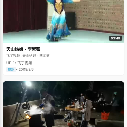
多看书总归还是没错的。 万爸爸还有一个特别的调控方式，平时看似对万木
春的学习不闻不问，一幅"挨批评是你自己的事情"的样子，但是私下里，万
爸爸还是非常注意随时掌握女儿的动向，每隔一段时间，万爸爸就会专门抽
点空闲的时间，去学校跟每一位教女儿的老师认真聊一两个小时，把女儿这
段时间的具体情况摸得一清二楚了，然后对女儿实行"有错改之，无错加
勉"，但是不会给万木春太大压力，毕竟内因健康发展才是最重要的。 高考之
前，万爸爸给女儿定了个最高目标和最低目标，"能考上北大最好，最差考厦
门大学也不错"，在万爸爸看来，给女儿一个充分自主的空间，学习的过程才
03:40
是最重要的。 "我很聪明" 万木春知道"聪明"这个词是从妈妈那里听来的。万
妈妈从小就给万木春灌输一种思想"你很聪明很聪明，别人能做的你也能做，
天山姑娘 - 李紫薇
而且能做得更好"，虽然这只是一个鼓励的言词，万木春认为自己也并非妈妈
说那么聪明，但是妈妈的话，让万木春变得自信起来，没有自卑，在心理上
飞宇视频 , 天山姑娘 - 李紫薇
产生了一种优越感，遇到什么事情都敢于去尝试和面对，万木春说，自信也
UP主: 飞宇视频
是做好事情的一个关键。 不让自己不开心 在万木春的人生字典里，快乐总是
排在第一位的，不管是学习还是生活，她总是想办法让自己开心，"情绪不
• 2009/9/6
舞蹈
好，不开心，肯定什么事情都做不好，而且可能会伤害到别人。"所以，每次
遇到不好的事情，万木春总会往好的方面想，尽量保持积极的心态。高三的
时候，有一次考试，万木春从第五名掉到第十名，她发挥一贯自我安慰的精
神："我已经掉过了，高考就不会再掉了"不让这种情绪影响到下一分钟的学
习。高考结束后，万木春心理没底，她又自我安慰："感觉特别好或者特别坏
的时候，成绩都不会好，正是这种没感觉的时候才会很好。" 万木春悄悄的透
露说，自己所有兴趣爱好干得最轰轰烈烈的时候就是高三了，因为学习特别
紧张压力特别大，她就找一些方法来让自己轻松快乐一点，比如看小说。有
一个星期，万木春心情特别烦躁，不想学习，于是就买了很多书回家，整整
一个星期，放学之后她什么都不干，书包一丢就躲进小屋去看小说了，两百
多页的小说，她两三个小时就看完了，几大本《哈里波特》也就是在那个时
候看的。"只有让自己开心一些，做什么事情才会有干劲，"在接下来的一个
星期，万木春开足马力的好好学习了一番。 从万木春的身上，我们看到了一