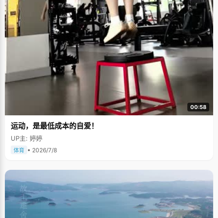
00:58
运动，是最低成本的自爱！
UP主: 婷婷
• 2026/7/8
体育