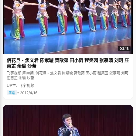
03:18
俏花旦 - 焦文君 陈紫璇 贺歆茹 田小雨 程笑园 张慕晴 刘珂 庄
惠芷 余瑜 沙蕾
飞宇视频 第98期, 俏花旦 - 焦文君 陈紫璇 贺歆茹 田小雨 程笑园 张慕晴 刘珂
庄惠芷 余瑜 沙蕾
UP主: 飞宇视频
• 2012/4/16
舞蹈