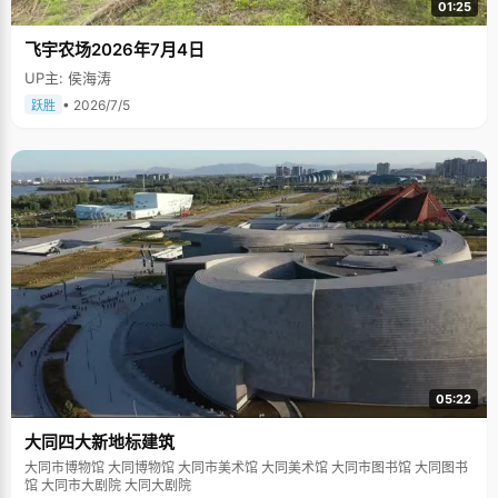
01:25
飞宇农场2026年7月4日
UP主: 侯海涛
• 2026/7/5
跃胜
05:22
大同四大新地标建筑
大同市博物馆 大同博物馆 大同市美术馆 大同美术馆 大同市图书馆 大同图书
馆 大同市大剧院 大同大剧院