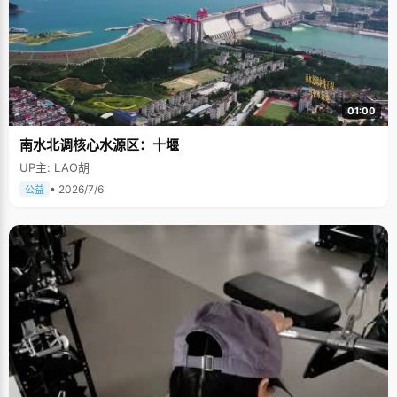
01:00
南水北调核心水源区：十堰
UP主: LAO胡
• 2026/7/6
公益