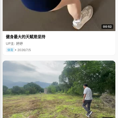
00:52
健身最大的天赋是坚持
UP主: 婷婷
• 2026/7/5
体育