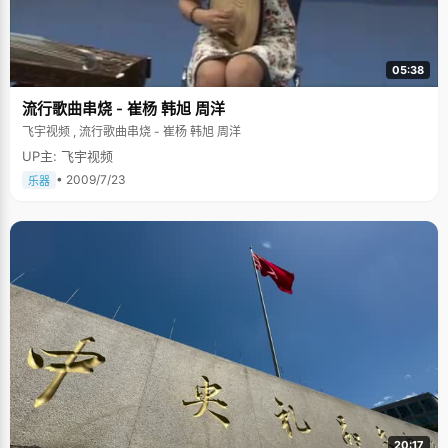
么时候，她都能让自己处于一个非常开心的状态，"心情好的时候做什么都会
好起来"， 这或许就是谢尼最大的优势。 高考之前，同学间流传说听过
莫扎特的音乐高考可以加十分，谢尼就乐颠颠的去买了一本莫扎特音乐，不
知道最后高考有没有多考十分，但是听音乐确实让谢尼放松了不少。学校外
05:38
边新开的店里有卖一种状元粥，谢尼就邀约几个好友一起去喝，希望考个好
成绩。在高考之前最紧张压力最大的时候，谢尼总是能抓住每一个可以让自
流行歌曲串烧 - 崔杨 韩旭 周洋
己兴奋放松下来的point，调节自己绷紧的头弦。 高考的时候有一个普遍
说法，每个人的成绩都是波浪式的，考试一次好一次坏，如果高考之前考特
飞宇视频 , 流行歌曲串烧 - 崔杨 韩旭 周洋
别差，高考就能取得好成绩。谢尼运气特别不好，高考之前最后一次模拟
UP主: 飞宇视频
考，她考了有史以来最好的一次成绩，同学们就调侃谢尼："你惨了，高考肯
定考不好，去年最后一次模拟考全校第一的人现在复读了！"面对同学们的
• 2009/7/23
乐器
话，谢尼耸耸肩，给自己找了个理由："如果这次考不好，说明我是在波浪式
前进，高考肯定能考好。这次考好了，说明我正处于一个上升阶段，马上接
近顶峰了，高考肯定就是那个顶端。"这个近似借口的自我安慰让谢尼放平了
心态，在高考中发挥出了正常水平。未来是好是坏都无法预测，唯一能做的
就是把握好现在，坚持不懈。 "今天很黑暗，明天更黑暗，可是后天很美
好，但是绝大多数人死在明天晚上。"谢尼引用阿里巴巴总裁马云的话，来祝
福所有即将面临高考的学弟学妹们，相信自己，坚持走过最后一段时间，美
好的生活将在你面前展开。
20:17