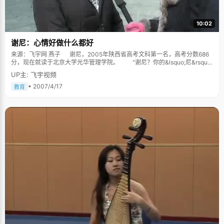
10:02
谢尼：心情好做什么都好
来源：飞宇网 燕子 谢尼，2005年陕西省高考文科第一名，高考分数686
分，现在就读于北京大学光华管理学院。 "谢尼？你的&lsquo;尼&rsquo;
是哪个&lsquo;尼呀？&rsquo;是女字旁的&lsquo;妮&rsquo;吗？" "不
UP主: 飞宇视频
是，是没有女字旁的&lsquo;尼&rsquo;！" "哦，原来是尼姑的&lsquo;尼
&rsquo;哦！"对方笑着说。 谢尼微笑着回应："你可以认为是尼克松的
• 2007/4/17
教育
尼，也可以认为是尼采的尼嘛。" 这就是谢尼，一个快乐，不知道烦恼的
女孩，她总能想到办法不让自己烦恼，与她的谈话始终充满了欢声笑语。
谢尼的爸爸妈妈都是很普通的工人，他们从来不给谢尼制定什么学习计
划学习目标，充分的相信谢尼，他们在精神上支持，养成了谢尼自觉独立的
学习能力。每次考不好了，爸爸妈妈就会很坚定的鼓励谢尼："谢尼，没问
题，你一定行，你是最好的，你一定能把这件事情做好。"每当这个时候，谢
尼都感觉自己是最幸福的女儿，虽然爸爸妈妈的鼓励有时候似乎很没理由，
但却为谢尼重新树立起信心，提供了最深厚的动力。 学习好与不好是一
种惯性 说到为什么学习这么好，谢尼有点犯迷糊，说，"可能是自己从小
到大都比较听话自觉的缘故吧"。随后，她又若有所悟的说，"其实学习好不
好都是有惯性的，是一种潜移默化的东西，学习好到一个层次以后，就会习
惯性的想一直好下去，会比较认真努力一些，学得更好。因此，在各个方面
获得的资源就会越多，更希望去跟老师交流。好了之后呢，就会对学习产生
一种兴趣，兴趣是最好的老师，越有兴趣就会学得越好"。谢尼的这番话道出
了学习过程中的一个良性循环，走得越高才能看得越多越远。 心情好做
什么都好 谢尼非常喜欢一句话："面向阳光，即看不到太阳。"谢尼自
己就是一个永远努力让自己面向阳光的人，就像她为名字辩解一样，不管什