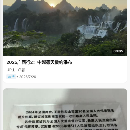
09:05
2025广西行2：中越德天板约瀑布
UP主: 卢颖
• 2026/7/20
旅行