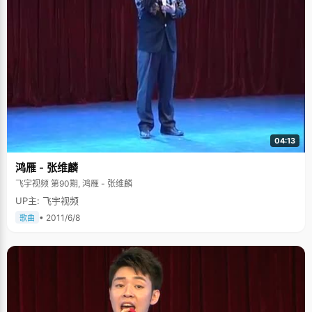
04:13
鸿雁 - 张维麟
飞宇视频 第90期, 鸿雁 - 张维麟
UP主: 飞宇视频
• 2011/6/8
歌曲