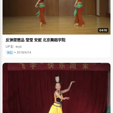
04:15
反弹琵琶品 莹莹 安妮 北京舞蹈学院
UP主: wys
• 2019/4/14
舞蹈