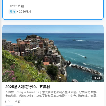
UP主: 卢颖
• 2026/8/6
旅行
13:28
2025意大利之行10：五渔村
五渔村（Cinque Terre）位于意大利西北部利古里亚大区。它由蒙特罗索、
韦尔纳扎、科尔尼利亚、马纳罗拉和里奥马焦雷五个彩色村镇组成。这里依
山傍海，房屋色彩斑斓，1997年被列为世界文化遗产。
UP主: 卢颖