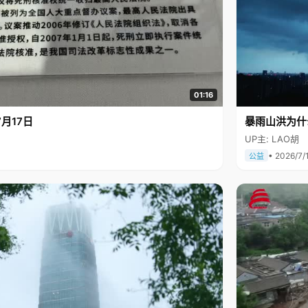
01:16
月17日
暴雨山洪为什
UP主: LAO胡
• 2026/7/
公益