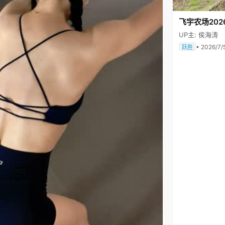
飞宇农场202
UP主: 侯海涛
• 2026/7/
跃胜