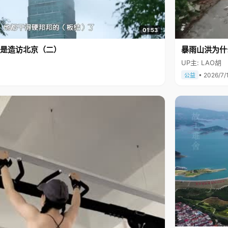
01:53
是造访北京（二）
暴雨山洪为什
UP主: LAO胡
• 2026/7/
公益