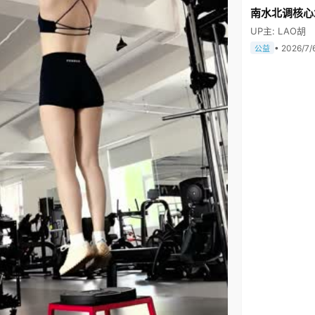
南水北调核心
UP主: LAO胡
• 2026/7/
公益