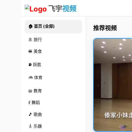
飞宇
视频
🏠 首页 (全部)
推荐视频
🚢 旅行
🍔 美食
⛽ 跃胜
🚲 体育
📖 教育
💃 舞蹈
🎵 歌曲
🎸 乐器