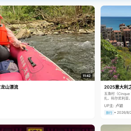
11:42
古龙山漂流
2025意大利
五渔村（Cinq
扎、科尔尼利亚
色彩斑斓，199
UP主: 卢颖
• 2026/8/
旅行