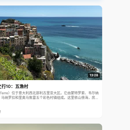
13:28
之行10：五渔村
ue Terre）位于意大利西北部利古里亚大区。它由蒙特罗索、韦尔纳
、马纳罗拉和里奥马焦雷五个彩色村镇组成。这里依山傍海，房屋
7年被列为世界文化遗产。
2