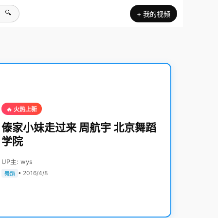
🔍
+ 我的视频
🔥 火热上新
傣家小妹走过来 周航宇 北京舞蹈
学院
UP主: wys
• 2016/4/8
舞蹈