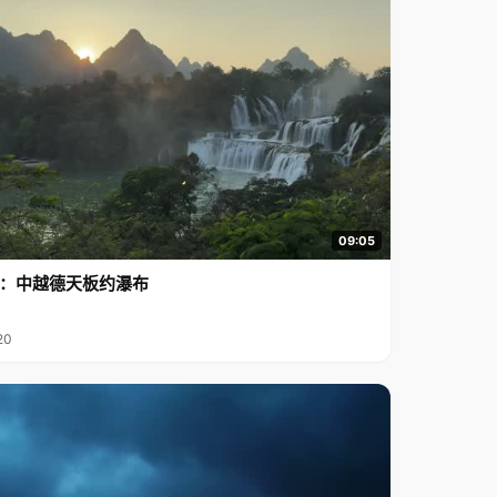
09:05
行2：中越德天板约瀑布
20