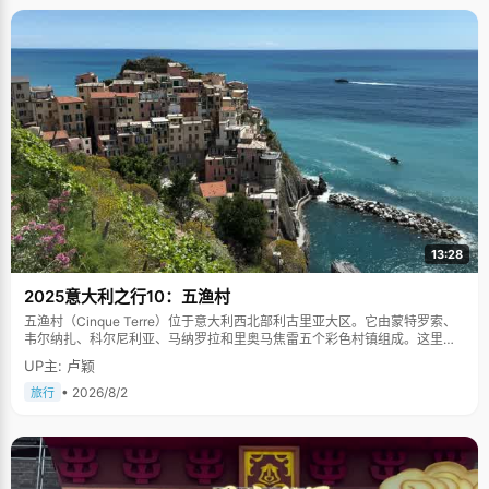
13:28
2025意大利之行10：五渔村
五渔村（Cinque Terre）位于意大利西北部利古里亚大区。它由蒙特罗索、
韦尔纳扎、科尔尼利亚、马纳罗拉和里奥马焦雷五个彩色村镇组成。这里依
山傍海，房屋色彩斑斓，1997年被列为世界文化遗产。
UP主: 卢颖
• 2026/8/2
旅行