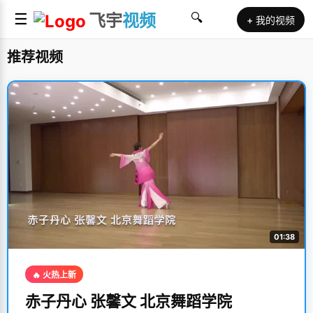
☰
飞宇
视频
🔍
+ 我的视频
推荐视频
01:38
🔥 火热上新
赤子丹心 张馨文 北京舞蹈学院