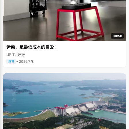
00:58
运动，是最低成本的自爱！
UP主: 婷婷
• 2026/7/8
体育