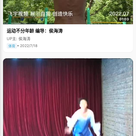
01:03
运动不分年龄 编导：侯海涛
UP主: 侯海涛
• 2022/7/18
体育