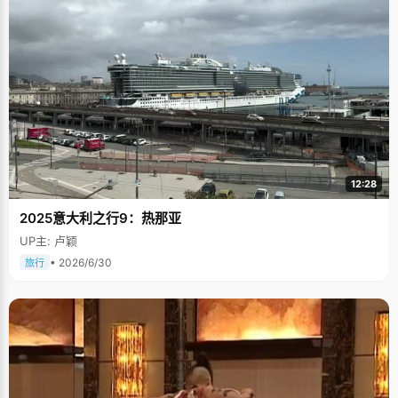
12:28
2025意大利之行9：热那亚
UP主: 卢颖
• 2026/6/30
旅行