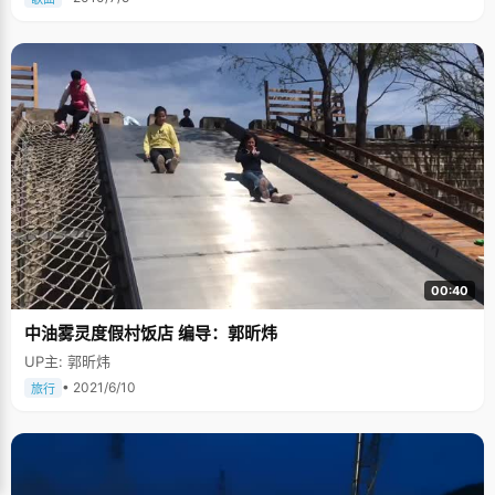
00:40
中油雾灵度假村饭店 编导：郭昕炜
UP主: 郭昕炜
• 2021/6/10
旅行