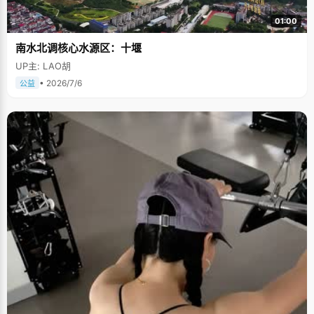
01:00
南水北调核心水源区：十堰
UP主: LAO胡
• 2026/7/6
公益