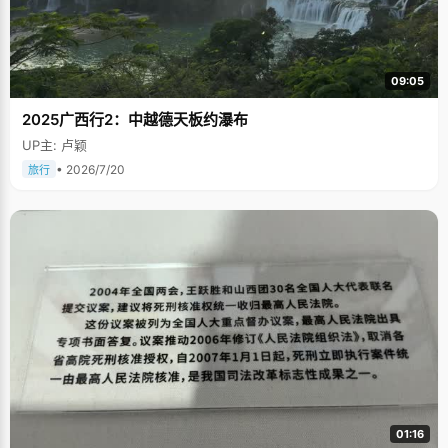
09:05
2025广西行2：中越德天板约瀑布
UP主: 卢颖
• 2026/7/20
旅行
01:16