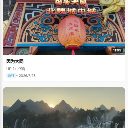
11:05
因为大同
UP主: 卢颖
• 2026/7/23
旅行