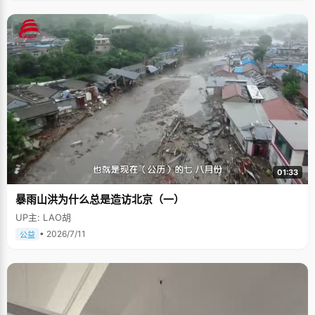
01:33
暴雨山洪为什么总是造访北京（一）
UP主: LAO胡
• 2026/7/11
公益