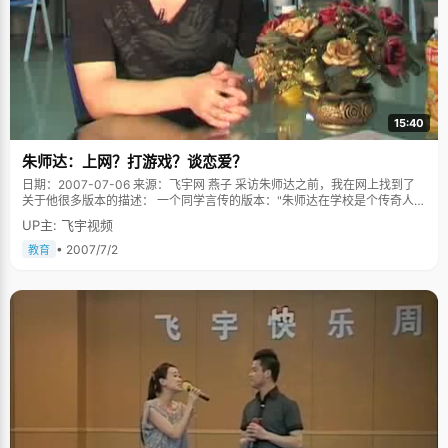
15:40
朱师达：上网？打游戏？谈恋爱？
日期：2007-07-06 来源：飞宇网 燕子 采访朱师达之前，我在网上找到了
关于他很多版本的描述： 一个同学言传的版本："朱师达在学校是个传奇人
物，上网，打游戏，谈恋爱，反正就差被学校开除了"； 一个师姐的版
UP主: 飞宇视频
本："说开除太离谱了，不过女朋友倒是换了一个又一个。他本来要考清华
的，因为女朋友在北大，后来选择了北大"； 师弟们的版本："英语很牛，据
• 2007/7/2
教育
说考英语前睡不着，不是紧张，是太激动了"，"平时做英语模拟只要半个小
时&hellip;无语&hellip;" 这些野史勾起了我很强烈的好奇心，以致采访完毕，
我终于明白了一句话："谣言猛于虎"，什么叫以讹传讹，不过能被大家这么
热衷的评论，足见朱师达也算个小名人。 朱师达，2005年湖北省高考理科
状元，高考分数701分，现在就读于北京大学元培计划实验班，生物方向。
还是在北京大学的康博斯，一个靠窗的位置，我们提前到了十分钟，刚进
门，朱师达就赶来了，连声说："对不起，对不起，我迟到了，"然后摆出东
道主的态度招呼我们。这个满脸笑容的男孩一下给我们留下美好印象。朱师
达脸庞白净清秀，戴着一副细黑边眼镜，头发干净利索，穿了一件干净整洁
的格子衬衣，态度温文尔雅，说话的时候总是带着腼腆的笑容，像极了琼瑶
小说中的男主角，我暗自想，怪不得招女孩子喜欢呢，这是后话。 朱师达的
爸爸是一个医生，言传身教的让朱师达养成了干净整洁的习惯。而朱师达身