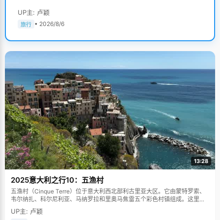
UP主: 卢颖
• 2026/8/6
旅行
13:28
2025意大利之行10：五渔村
五渔村（Cinque Terre）位于意大利西北部利古里亚大区。它由蒙特罗索、
韦尔纳扎、科尔尼利亚、马纳罗拉和里奥马焦雷五个彩色村镇组成。这里依
山傍海，房屋色彩斑斓，1997年被列为世界文化遗产。
UP主: 卢颖