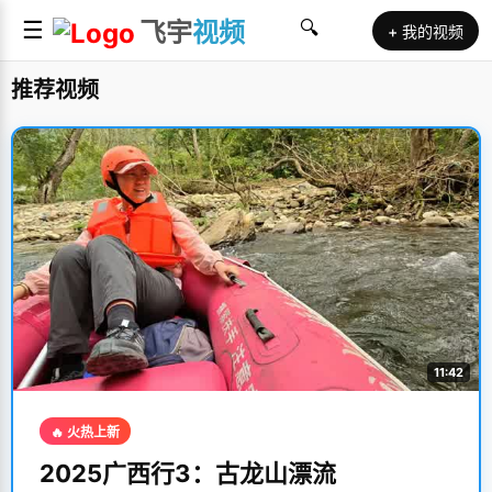
☰
飞宇
视频
🔍
+ 我的视频
推荐视频
11:42
🔥 火热上新
2025广西行3：古龙山漂流