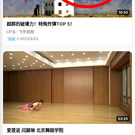
10:33
超群的破壞力！特殊炸彈TOP 5！
UP主: 飞宇视频
• 2023/3/23
科技
02:25
爱莲说 闫颖琳 北京舞蹈学院