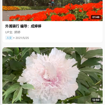
小，学习为重。"朱师达有些后怕的说，在这个自我意识极端膨大的时候，如
果稍有偏差可能会后果严重。回想起那段单纯的日子，朱师达还是感觉很美
好的。 大学毕竟不同于高中，一切事情都要自己打理，生活、学习、未来，
压力自然大了很多，不过一直以来脚踏实地的学习，十几年的班干部组织
者，恋爱的经验，让朱师达变得成熟稳重起来，做事情之前也会考虑得全面
01:48
周全一些才去做。可能是参加北大爱心社的缘故，朱师达说，把人生中所有
这些很开心的事情，很好的事情看成是一种馈赠，感谢这些经历让自己长
外滩骑行 编导：成婷婷
大。朱师达特别喜欢动画片《埃及王子》主题曲《When you believe》中的
一句歌词："when you believe，though hope is frail"，"&lsquo;只要相信
UP主: 婷婷
就会有奇迹&rsquo;，歌词中表达出的那种信念和毅力特别能触动我"。 "现在
• 2021/5/25
人文
有女朋友吗？"采访快结束的时候，我忍不住继续八卦了一下，这回朱师达冲
我笑了："这个是秘密，不跟你们说"，我理所当然的把他那个笑容看成是别
有深意的。最后祝福这个干净从容的男孩将来能得到自己人生中更多更好
的"馈赠"。
12:50