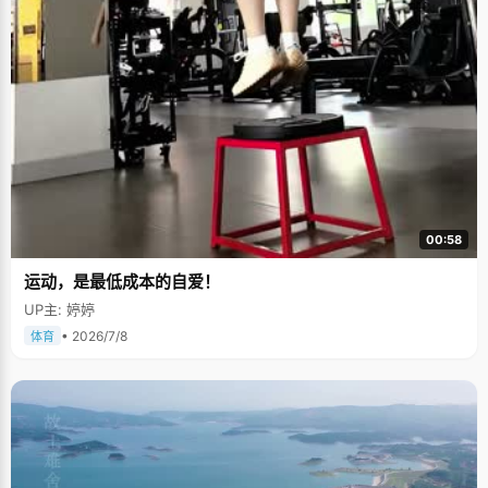
00:58
运动，是最低成本的自爱！
UP主: 婷婷
• 2026/7/8
体育