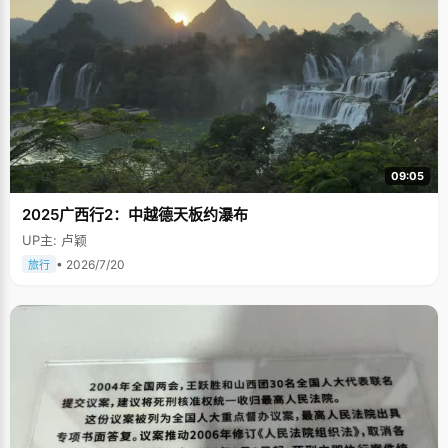
09:05
2025广西行2：中越德天板约瀑布
UP主: 卢颖
• 2026/7/20
旅行