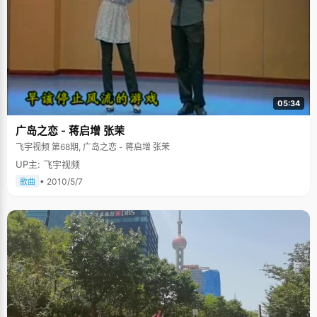
上浓浓的书卷气息则来自爸爸的那些典藏。朱师达说，爸爸是个文学爱好
者，有很多藏书，小学的时候，朱师达就开始看爸爸的藏书，四大名著，
《史记》、《资治通鉴》等等，"爸爸当年给我起名字的时候，就引用了典故
&lsquo;知书达礼，通达世故&rsquo;"。虽然最后选择了理科，但只要有时
间，朱师达都会找一些文学作品来看。 跟很多小孩子一样，朱师达小时候也
是在父母严厉的注视和棍棒的威胁下度过的。"小时候爸爸妈妈对我要求很严
格，每天都要督促我做作业，出奥赛题给我，不按时完成作业就会挨打，"朱
师达自嘲的说，"小时候很调皮，经常将零花钱存下来，有一块钱两块钱就跑
到游戏厅打游戏，不做作业，结果被抓住了，结果有些惨。"后来，随着年龄
05:34
的增长，朱师达良好的学习习惯由被动变成了主动，同时也结束了"挨打"的
生涯。 朱师达从小学习成绩都非常稳定，就算不是第一名，也没有掉出过前
广岛之恋 - 蒋启增 张茉
十名，考上状元也在情理之中。老师们对他的评价是："悟性比较好，很认
真，很自觉，很稳重"。朱师达的自我评价是："学习能抓住重点，领悟能力
飞宇视频 第68期, 广岛之恋 - 蒋启增 张茉
还好，记不住就多看几遍了，"没有任何技巧可言。 回顾高中的学习，朱师达
UP主: 飞宇视频
用两个字形容："苦和甜"。"苦"的是每天都要做很多练习，看很多书，每天早
上六点五十分准时上自习，一直学到晚上十点才下自习，大雪天里也要上
• 2010/5/7
歌曲
课，尤其是在熬夜的时候，会特别觉得苦；"甜"的是虽然忙碌但是结交了很
多好朋友，什么都不用管，单纯轻松的生活和友谊，"生活还是挺阳光的。"
朱师达从小学一年级直到高三一直都是班长，还干过一些其他的职务，中队
长，大队长，学生会学习部部长，广播站副主编，在学校里，朱师达可算是
个小名人了，成绩又好，温文尔雅，特别招女孩子喜欢。当我告诉朱师达关
于女朋友换了一个又一个的版本时，他扑哧一下笑了，差点将嘴里的果汁喷
了出来："哪里有那么离谱。"不过他还是满足了我八卦的好奇，"女朋友倒是
有一个的，高一的时候吧，相处了一年多，我们在一起就是互相监督，经常
一起上自习，共同上进。"朱师达说得很坦然，高中时候的恋情也很坦然，他
也没有刻意的隐瞒，老师和爸爸妈妈多少都知道了一些。朱师达非常感谢老
师和爸爸妈妈的处理方式，他们都很信任朱师达，合理的疏导了他有些叛逆
的情绪，没有采取很极端的做法，而只是在适当的时候暗示一下："年纪还