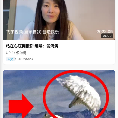
05:00
站在心底拥抱你 编导：侯海涛
UP主: 侯海涛
• 2022/5/23
人文