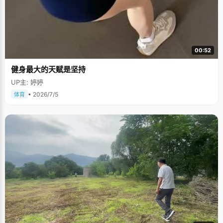
00:52
健身最大的天赋是坚持
UP主: 婷婷
• 2026/7/5
体育