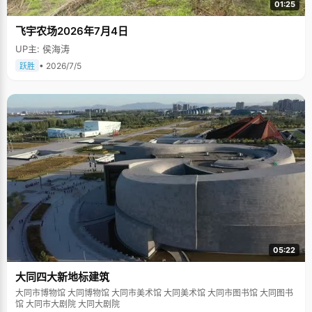
01:25
飞宇农场2026年7月4日
UP主: 侯海涛
• 2026/7/5
跃胜
05:22
大同四大新地标建筑
大同市博物馆 大同博物馆 大同市美术馆 大同美术馆 大同市图书馆 大同图书
馆 大同市大剧院 大同大剧院