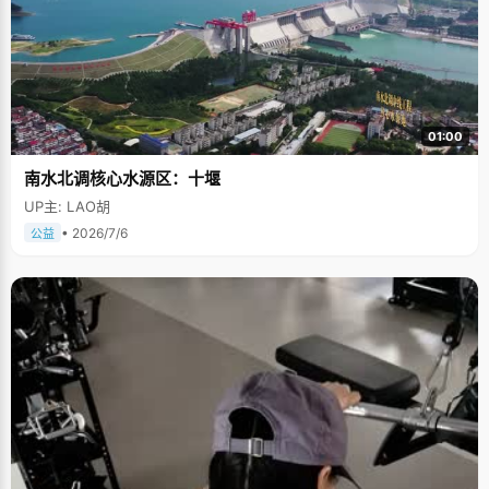
01:00
南水北调核心水源区：十堰
UP主: LAO胡
• 2026/7/6
公益