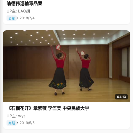
喻德伟运输毒品案
UP主: LAO胡
• 2018/7/4
公益
04:13
《石榴花开》章紫薇 李竺美 中央民族大学
UP主: wys
• 2019/5/5
舞蹈