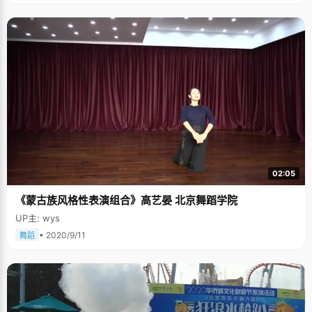
02:05
《蒙古族风格性表演组合》高艺晏 北京舞蹈学院
UP主: wys
• 2020/9/11
舞蹈