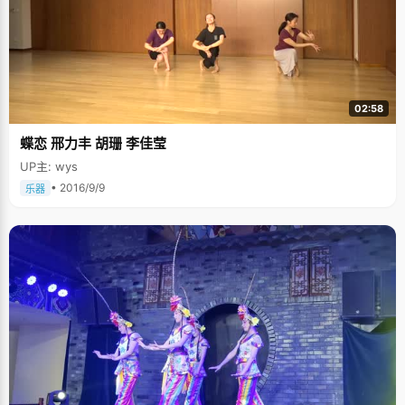
02:58
蝶恋 邢力丰 胡珊 李佳莹
UP主: wys
• 2016/9/9
乐器