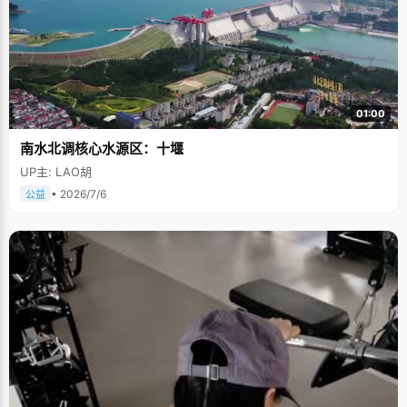
01:00
南水北调核心水源区：十堰
UP主: LAO胡
• 2026/7/6
公益