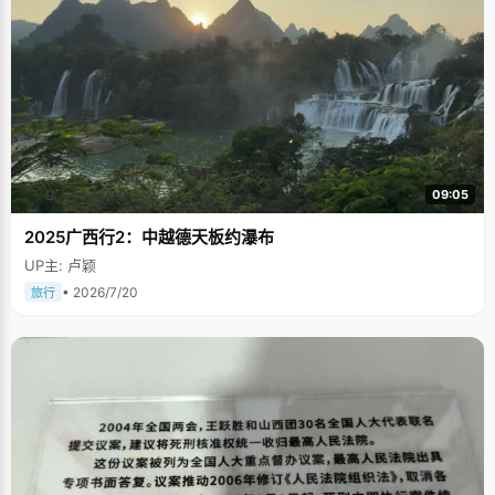
09:05
2025广西行2：中越德天板约瀑布
UP主: 卢颖
• 2026/7/20
旅行