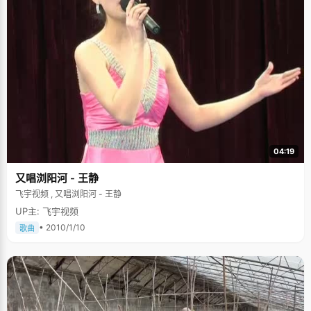
题，饭吃完了，问题解决了，大家又开开心心的各忙各事，不会带着情绪离
开饭桌。 梁莹最大的爱好就是看电视，这是她放松自己的一种方式。高二的
时候，学习压力突然加大，为排遣压力，梁莹每天放学回家以后，书包一丢
就坐在客厅看电视，一看看到10点多也不去看书。爸爸妈妈虽然理解梁莹，
但时间过长难免着急起来，批评了梁莹几句，烦躁不堪的梁莹忍不住反驳起
来，几个来回之后，双方最终达成了一个君子协议，很正式的写明甲方乙
方，各自的责任和义务，协议中规定梁莹每天可以看电视到9点，爸爸妈妈不
得干涉，但9点以后，梁莹必须乖乖去看书等等。有时候，爸爸妈妈会陪着梁
莹一起看电视，梁莹的妈妈也是个非常感性的人，播放《蓝色生死恋》的时
候，梁莹和妈妈坐在电视机前抱着卷纸巾，哭得稀里哗啦，爸爸在一旁无奈
的叹气。至今，梁莹还非常怀念那时候的生活。 梁莹说，高中的时候，自己
身上还带着些傲气的小棱角，但在北大里，面对更大的舞台，很多优秀的
人，那些小棱角都没有了，"感觉思想变得成熟起来，比起高中，有了一个很
大的进步，看待事物的眼光不同了，心态更好了，也能容人了。有形的北大
04:19
或许是可以模仿的，但是无形的北大只有一个，她像一个大磁场，将你吸引
进来，在这里面你会找到自己的路，找到自己的人生方式。"
又唱浏阳河 - 王静
飞宇视频 , 又唱浏阳河 - 王静
UP主: 飞宇视频
• 2010/1/10
歌曲