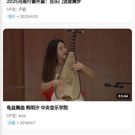
2025河南行番外篇：百乐门流金舞步
UP主: 卢颖
• 2025/4/25
旅行
03:44
龟兹舞曲 韩明汐 中央音乐学院
UP主: wys
• 2016/4/7
乐器