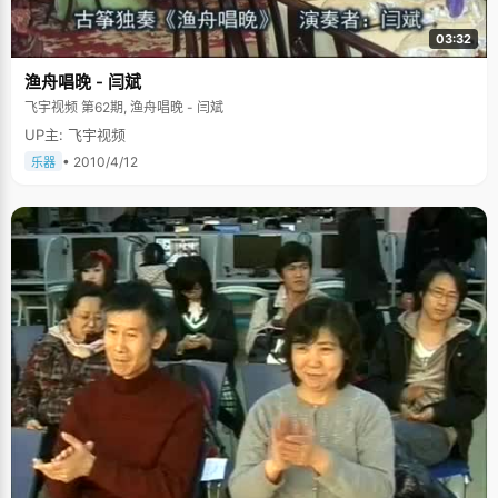
03:32
渔舟唱晚 - 闫斌
飞宇视频 第62期, 渔舟唱晚 - 闫斌
UP主: 飞宇视频
• 2010/4/12
乐器