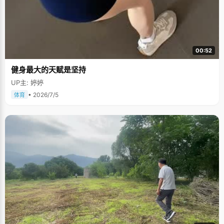
00:52
健身最大的天赋是坚持
UP主: 婷婷
• 2026/7/5
体育