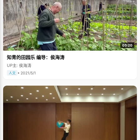
05:20
知青的田园乐 编导：侯海涛
UP主: 侯海涛
• 2021/5/1
人文