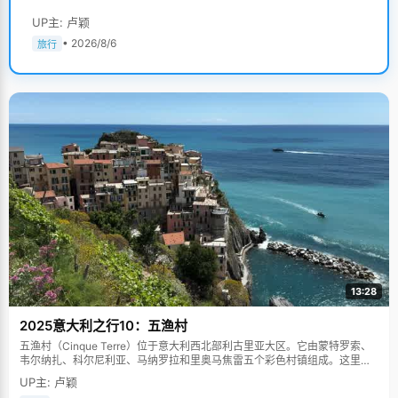
UP主: 卢颖
• 2026/8/6
旅行
13:28
2025意大利之行10：五渔村
五渔村（Cinque Terre）位于意大利西北部利古里亚大区。它由蒙特罗索、
韦尔纳扎、科尔尼利亚、马纳罗拉和里奥马焦雷五个彩色村镇组成。这里依
山傍海，房屋色彩斑斓，1997年被列为世界文化遗产。
UP主: 卢颖