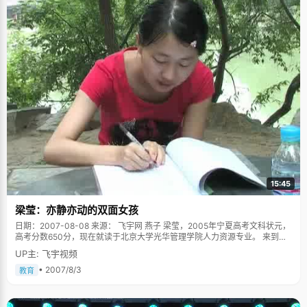
15:45
梁莹：亦静亦动的双面女孩
日期：2007-08-08 来源： 飞宇网 燕子 梁莹，2005年宁夏高考文科状元，
高考分数650分，现在就读于北京大学光华管理学院人力资源专业。 来到北
大之后，梁莹开始蓄起了一头乌黑的长发，跟高考毕业时候照片上有点假小
UP主: 飞宇视频
子的形象不同，多了些女孩子柔媚的味道，告别高考，梁莹深深的呼了一口
气，终于走出来了，呵，高考，真是件让人记忆深刻的事情。 远远的看着北
• 2007/8/3
教育
大的校门 接受状元采访的时候，梁莹的爸爸无意中说了一句："梁莹学习好是
天生的&hellip;&hellip;"此言一出，顿时遭受到众多记者的争议。此天生彼天
生了，梁莹赶紧澄清说，自己的智力也只能算是中等水平了，只是她从小就