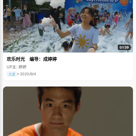
01:39
欢乐时光 编导：成婷婷
UP主: 婷婷
• 2020/9/4
人文