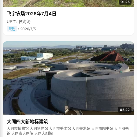
01:25
飞宇农场2026年7月4日
UP主: 侯海涛
• 2026/7/5
跃胜
05:22
大同四大新地标建筑
大同市博物馆 大同博物馆 大同市美术馆 大同美术馆 大同市图书馆 大同图书
馆 大同市大剧院 大同大剧院