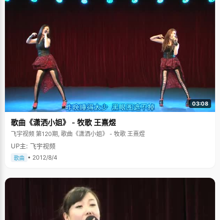
好静，能坐下来看书学习，典型的乖乖女形象，不做出家人认为出轨的事
情，听家人话，听老师话，交代的任务按时做完。"爸爸想说的是我的性格是
天生的。"在学习上，梁莹最大的优点就是比较有耐心，有韧性，"什么事情
慢慢干好就可以了，能笑到最后就好。"这就是她成绩好的秘诀。 在梁莹爸爸
的同事之间流传着这么一段佳话：梁莹的爸爸带着小梁莹来北京旅游，路过
北大校门的时候，所有人都很向往的涌进北大，梁莹却止步门口，很坚决的
说&lsquo;我不进去，我要拿着北大的录取通知书堂堂正正的走进北大
&rsquo;。当年梁莹13岁，关于这段经历，只有个模糊的概念，或许那也只是
一个小女孩一时兴起的童言，不过北京大学那条绵长古旧的围墙深深的印在
了梁莹的脑海里。 "北大，是个神圣的地方，也是个美好的梦"，有形的北大
可以模仿，但是无形的北大只有一个，北大是一个大磁场，深深的吸引着梁
莹，做了这个梦好几年之后，梁莹终于兑现了当年的小誓言， 我有强势的一
面 高考结束之后，班里同学邀约一起去泡吧，梁莹的表现让同学们目瞪口
03:08
呆，这个在大家眼里标准的好学生，乖乖女，不但能说能闹，对于吃喝玩乐
自有一套独特的见解，完全颠覆了以往在大家心目中的既定形象，同学们无
歌曲《潇洒小姐》 - 牧歌 王熹煜
不惊讶："看不出来，你还挺能玩的"。梁莹很得意的说："我是两面的，亦动
亦静。" 梁莹喜欢看足球赛，爱好战争片，《兄弟连》看过四五遍，爱看历史
飞宇视频 第120期, 歌曲《潇洒小姐》 - 牧歌 王熹煜
剧，平时说话温温柔柔，可是遇到自己喜欢的话题，立即变得像个辩手一
UP主: 飞宇视频
样，主题鲜明，立场坚定。大学的选修课，女孩子多选择瑜伽等偏静的课
程，梁莹选的是对反应能力要求很高又有些危险成分的击剑。梁莹的骨子里
• 2012/8/4
歌曲
有着一些男孩子般强势的成分，只是被乖乖的行为掩盖了，不过她很喜欢自
己的这种两面性。 我与父母有份协议 梁莹的爸爸妈妈都是公务员，他们对梁
莹的家庭教育采取开明的方式，会给孩子一定的空间和自由，但是该严格的
地方则一丝不苟。"他们对我进行&lsquo;宏观调控&rsquo;，给我指出大方
向，但会留有一些小小的私人空间。每次犯错误了他们会苦口婆心的给我讲
道理，但从来都没有打过我"，梁莹说"爸爸妈妈总是轮流扮演黑白脸，一个
负责批评我，另一个就等着安慰我鼓励我，双方互动很默契。"梁莹说家里有
个"饭桌"政策，就是家里有什么事情饭桌上解决，一家三口边吃饭边讨论问