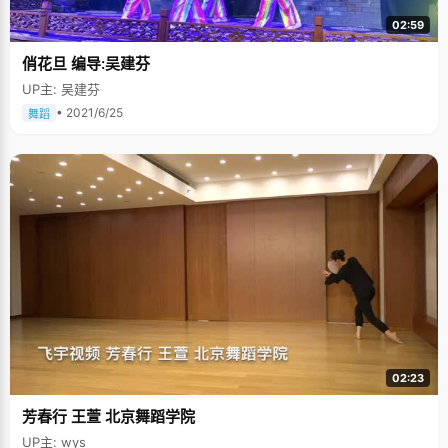
02:59
俏花旦 编导:吴建芬
UP主: 吴建芬
• 2021/6/25
舞蹈
02:23
芳春行 王萱 北京舞蹈学院
UP主: wys