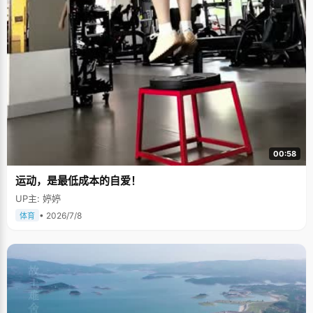
00:58
运动，是最低成本的自爱！
UP主: 婷婷
• 2026/7/8
体育