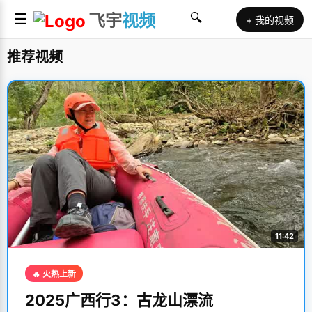
☰
飞宇
视频
🔍
+ 我的视频
推荐视频
11:42
🔥 火热上新
2025广西行3：古龙山漂流