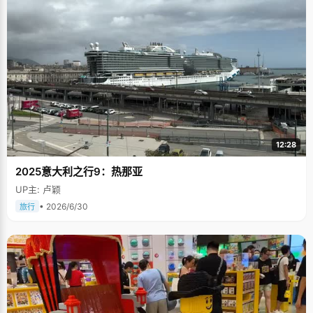
12:28
2025意大利之行9：热那亚
UP主: 卢颖
• 2026/6/30
旅行