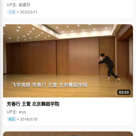
字命名的，叫做傅钟。"侯志腾告诉我们也许是因为他有非常渊博的知识，傅
UP主: 吴建芬
斯年整个人都是在发光的感觉。他的很多教育理念都让侯志腾觉得很钦佩，
即使是到现在都不会过时，有很大的研究价值。 关于未来，侯志腾希望自己
• 2022/3/11
人文
能从事一份自己喜欢的职业，即使是朝九晚五，挤地铁，但是很脚踏实地，
这样会让侯志腾感到踏实的幸福。
02:23
芳春行 王萱 北京舞蹈学院
UP主: wys
• 2018/3/18
舞蹈