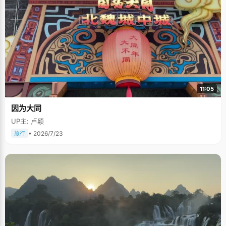
11:05
因为大同
UP主: 卢颖
• 2026/7/23
旅行