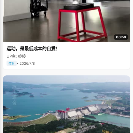
00:58
运动，是最低成本的自爱！
UP主: 婷婷
• 2026/7/8
体育