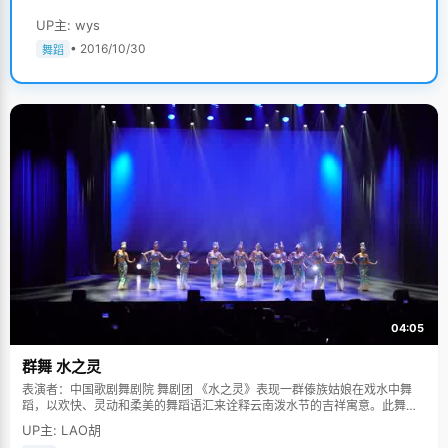
UP主: wys
• 2016/10/30
舞蹈
04:05
群舞 水之灵
表演者：中国歌剧舞剧院 舞剧团 《水之灵》表现一群傣族姑娘在戏水中舞
蹈，以欢快、灵动和柔美的舞蹈语汇来诠释云南泼水节的吉祥寓意。此舞蹈
多次在中国人民大会堂及国际舞台上表演，一直得到赞誉其舞美，人美，寓
UP主: LAO胡
意美。。