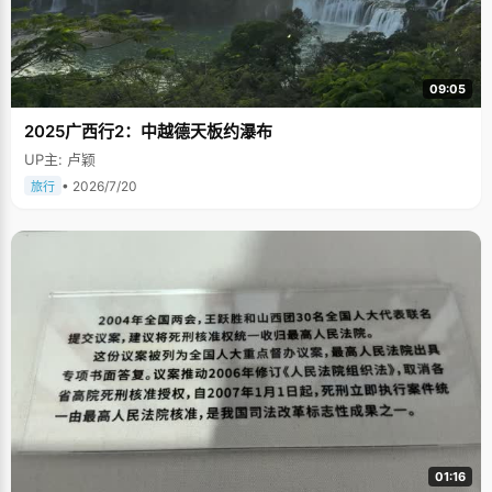
09:05
2025广西行2：中越德天板约瀑布
UP主: 卢颖
• 2026/7/20
旅行
01:16