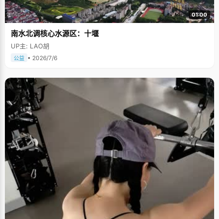
01:00
南水北调核心水源区：十堰
UP主: LAO胡
• 2026/7/6
公益