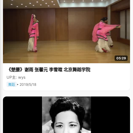
05:29
《楚腰》谢雨 张馨元 李雪暄 北京舞蹈学院
UP主: wys
• 2019/5/18
舞蹈