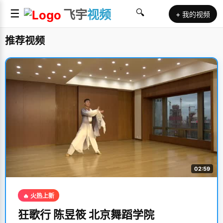
☰
飞宇
视频
🔍
+ 我的视频
推荐视频
02:59
🔥 火热上新
狂歌行 陈昱筱 北京舞蹈学院