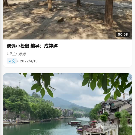
00:58
偶遇小松鼠 编导：成婷婷
UP主: 婷婷
• 2022/4/13
人文