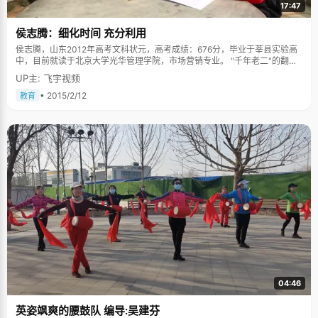
17:47
侯志腾：细化时间 充分利用
侯志腾，山东2012年高考文科状元，高考成绩：676分，毕业于莘县实验高
中，目前就读于北京大学光华管理学院，市场营销专业。 "千年老二"的翻身
仗 大概从初中的时候开始，不知道为什么，侯志腾每次的考试的名词都是第
UP主: 飞宇视频
二名，这个令他哭笑不得的现象一直保持到高三。直到最后一次考试——高
考，他终于摆脱了"千年老二"这个名号。侯志腾一直拥有着良好的心态，即
• 2015/2/12
教育
使是在每次考试都以第二名结束的时候，"也没有懊恼过，反正觉得还挺好
的，能一直保持这样的成绩也不错，第一名可能压力更大。"侯志腾这样总结
到。良好的心态来源于家人的理解和支持，也许是对侯志腾放心，家里人几
乎没有给他什么压力。青春期的时候，侯志腾偶尔也会叛逆，他的父母从来
没有出现过打骂或者不理他的情况，循循善诱和包容都让侯志腾感到温暖。
这样稳定自由的成长环境让侯志腾可以更加全心全意地，把更多的精力投入
到学习当中。 合理有效的学习方法 "不会是死读书，也不会不读书，是在读
书的过程中会加入一些自己的方法或者窍门。"侯志腾这样总结自己学习时候
的状态。他最习惯于把时间细化的学习方法，高三下学期自习课比较多，学
习时间自由，几乎都是自己安排。"因为想把时间充分利用好，一节课有40
分钟，我会把40分钟分成4段，每个10分钟都有不一样的计划，比如这个10
分钟我要背一篇课文，下一个10分钟再有个不同的计划。当时可能是觉得有
一个目标可能会有一个压力感，压力感也会让自己把时间利用的比较好。"这
是最后冲刺阶段侯志腾的学习状态，其实在高三刚开学的时候，侯志腾给自
己的桌角贴上了"随遇而安"四个字励志，被班主任发现后，老师认为高三到
了冲刺阶段应该全力以赴，而不是随遇而安，这也让侯志腾逐渐醒悟开始奋
04:46
发。 敬佩的人：北大的老校长 傅斯年，是侯志腾很敬佩的人。这个老人曾经
是北大的校长，之后又去了台湾大学当校长。"他的知识渊博，在各个领域都
英姿飒爽的腰鼓队 编导:吴建芬
能涉及到，他给我的震撼还是挺多的。台湾大学还有一座钟，就是以他的名