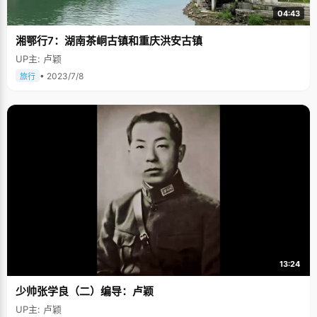
04:43
湘鄂行7：湖南茶峒古镇和重庆洪安古镇
UP主: 卢颖
• 2023/7/8
旅行
13:24
少帅张学良（二）编导：卢颖
UP主: 卢颖