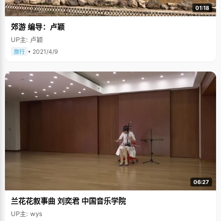
01:18
郊游 编导：卢颖
UP主: 卢颖
• 2021/4/9
旅行
06:27
兰花花叙事曲 刘奕君 中国音乐学院
UP主: wys