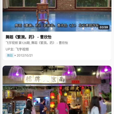
03:59
舞蹈《繁漪。药》 - 曹欣怡
飞宇视频 第126期, 舞蹈《繁漪。药》 - 曹欣怡
UP主: 飞宇视频
• 2012/10/21
舞蹈