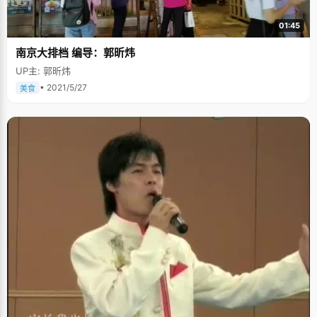
01:45
南京大排档 编导：郭昕炜
UP主: 郭昕炜
• 2021/5/27
美食