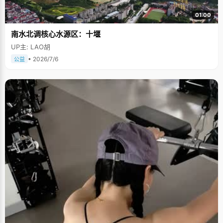
01:00
南水北调核心水源区：十堰
UP主: LAO胡
• 2026/7/6
公益