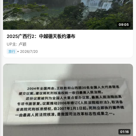
09:05
2025广西行2：中越德天板约瀑布
UP主: 卢颖
• 2026/7/20
旅行
01:16