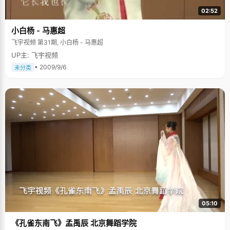
02:52
小白杨 - 马惠超
飞宇视频 第31期, 小白杨 - 马惠超
UP主: 飞宇视频
• 2009/9/6
未分类
05:10
《孔雀东南飞》孟禹辰 北京舞蹈学院