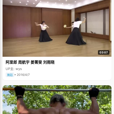
03:07
阿里郎 周航宇 姜菁斐 刘雨晓
UP主: wys
• 2016/4/7
舞蹈