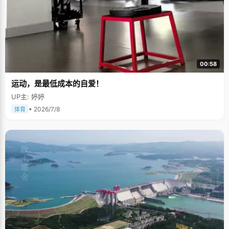
00:58
运动，是最低成本的自爱！
UP主: 婷婷
• 2026/7/8
体育