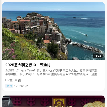
13:28
2025意大利之行10：五渔村
五渔村（Cinque Terre）位于意大利西北部利古里亚大区。它由蒙特罗索、
韦尔纳扎、科尔尼利亚、马纳罗拉和里奥马焦雷五个彩色村镇组成。这里依
山傍海，房屋色彩斑斓，1997年被列为世界文化遗产。
UP主: 卢颖
• 2026/8/2
旅行