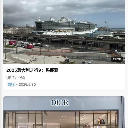
12:28
2025意大利之行9：热那亚
UP主: 卢颖
• 2026/6/30
旅行