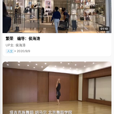
01:10
繁荣 编导：侯海涛
UP主: 侯海涛
• 2020/9/9
人文