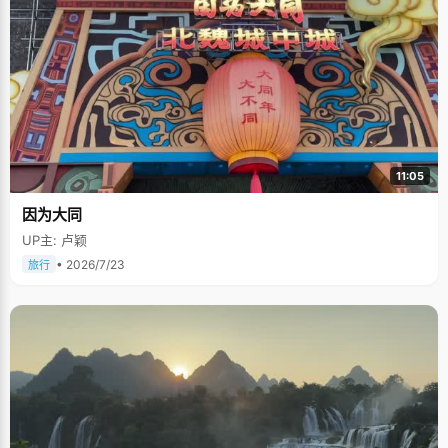
11:05
因为大同
UP主: 卢颖
• 2026/7/23
旅行