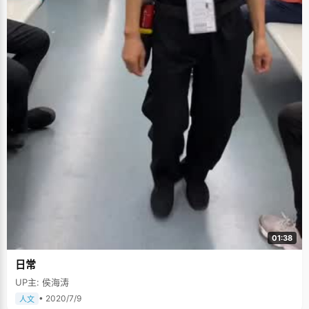
01:38
日常
UP主: 侯海涛
• 2020/7/9
人文