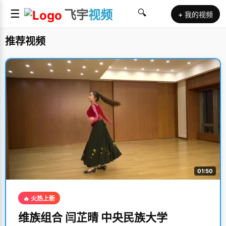
☰
飞宇
视频
🔍
+ 我的视频
推荐视频
01:50
🔥 火热上新
维族组合 闫芷晴 中央民族大学