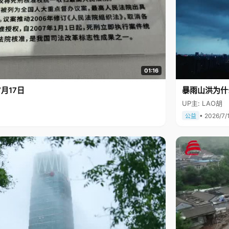
01:16
月17日
暴雨山洪为什
UP主: LAO胡
• 2026/7/
公益