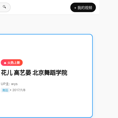
🔍
+ 我的视频
🔥 火热上新
花儿 高艺晏 北京舞蹈学院
UP主: wys
• 2017/1/8
舞蹈