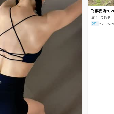
飞宇农场202
UP主: 侯海涛
• 2026/7/
跃胜