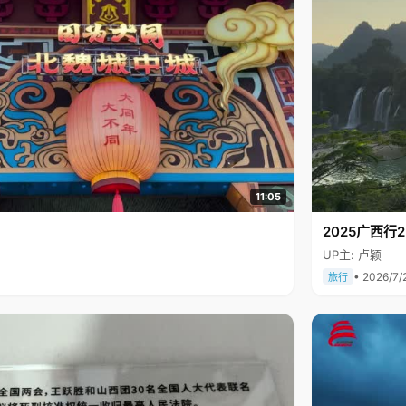
11:05
2025广西
UP主: 卢颖
• 2026/7/
旅行