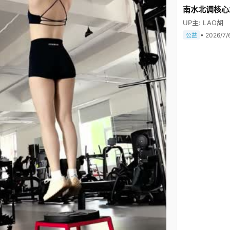
南水北调核心
UP主: LAO胡
• 2026/7/
公益