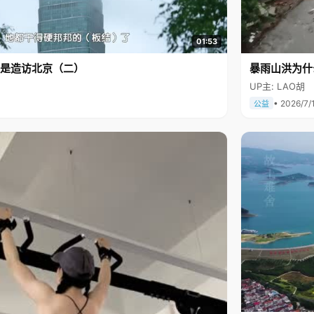
01:53
是造访北京（二）
暴雨山洪为什
UP主: LAO胡
• 2026/7/
公益