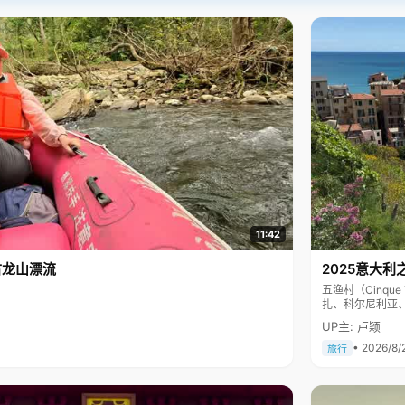
11:42
古龙山漂流
2025意大利
五渔村（Cinq
扎、科尔尼利亚
色彩斑斓，199
UP主: 卢颖
• 2026/8/
旅行