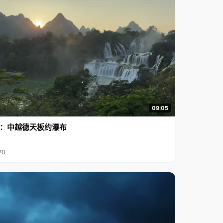
09:05
行2：中越德天板约瀑布
20