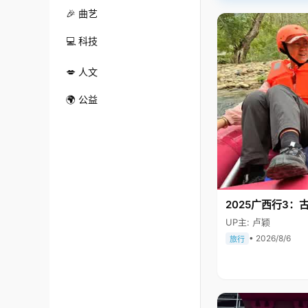
🎉 曲艺
💻 科技
💋 人文
🌍 公益
2025广西行3：
UP主: 卢颖
• 2026/8/6
旅行