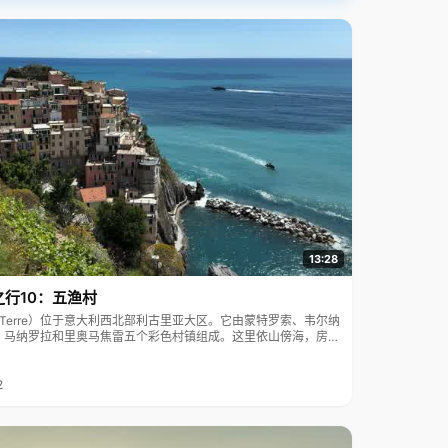
13:28
之行10：五渔村
ue Terre）位于意大利西北部利古里亚大区。它由蒙特罗索、韦尔纳
、马纳罗拉和里奥马焦雷五个彩色村镇组成。这里依山傍海，房屋
7年被列为世界文化遗产。
2