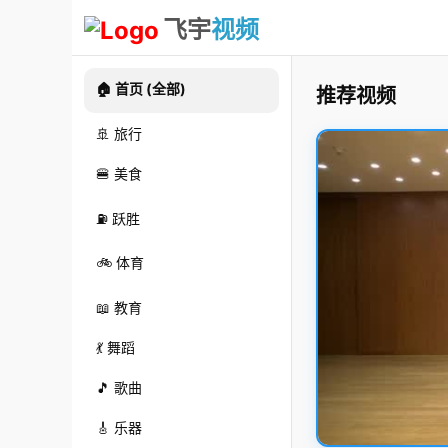
飞宇
视频
🏠 首页 (全部)
推荐视频
🚢 旅行
🍔 美食
⛽ 跃胜
🚲 体育
📖 教育
💃 舞蹈
🎵 歌曲
🎸 乐器