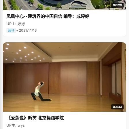
06:29
凤凰中心--建筑界的中国自信 编导：成婷婷
UP主: 婷婷
• 2021/11/16
旅行
03:43
《爱莲说》昕芮 北京舞蹈学院
UP主: wys