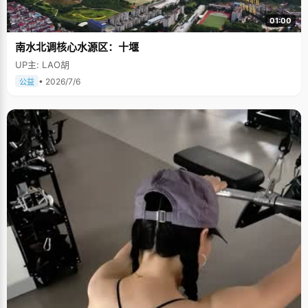
01:00
南水北调核心水源区：十堰
UP主: LAO胡
• 2026/7/6
公益