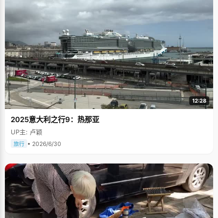
12:28
2025意大利之行9：热那亚
UP主: 卢颖
• 2026/6/30
旅行