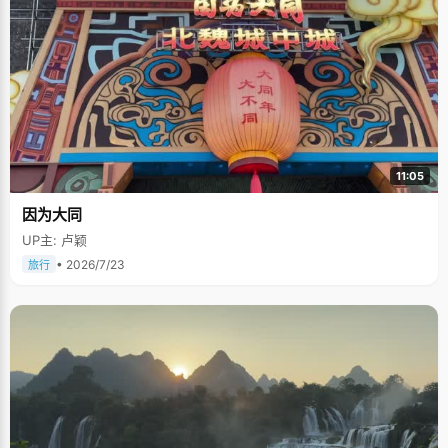
11:05
因为大同
UP主: 卢颖
• 2026/7/23
旅行