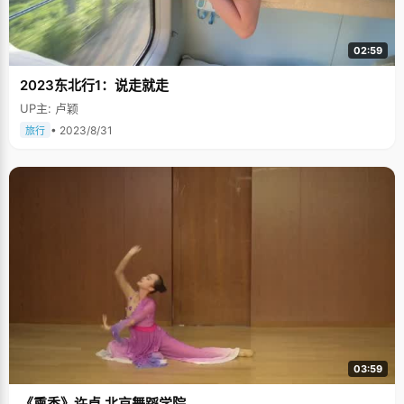
02:59
2023东北行1：说走就走
UP主: 卢颖
• 2023/8/31
旅行
03:59
《熏香》许卓 北京舞蹈学院