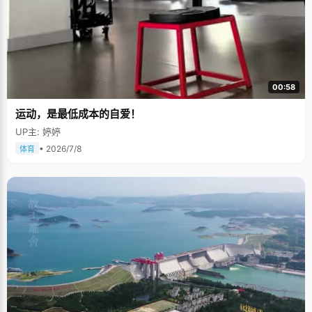
00:58
运动，是最低成本的自爱！
UP主: 婷婷
• 2026/7/8
体育