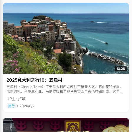
13:28
2025意大利之行10：五渔村
五渔村（Cinque Terre）位于意大利西北部利古里亚大区。它由蒙特罗索、
韦尔纳扎、科尔尼利亚、马纳罗拉和里奥马焦雷五个彩色村镇组成。这里依
山傍海，房屋色彩斑斓，1997年被列为世界文化遗产。
UP主: 卢颖
• 2026/8/2
旅行