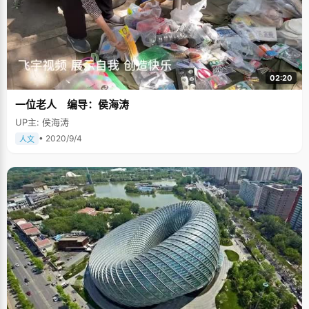
02:20
一位老人 编导：侯海涛
UP主: 侯海涛
• 2020/9/4
人文