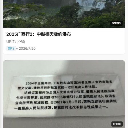
09:05
2025广西行2：中越德天板约瀑布
UP主: 卢颖
• 2026/7/20
旅行
01:16