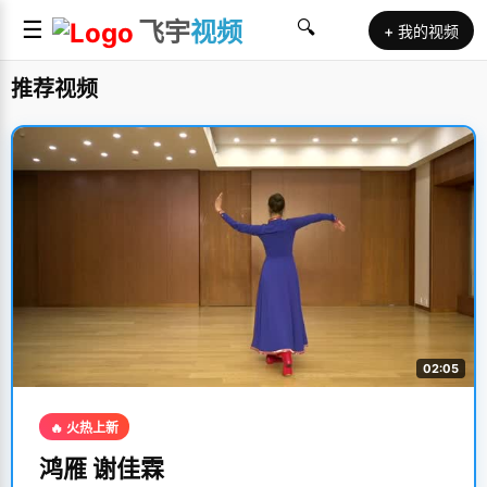
☰
飞宇
视频
🔍
+ 我的视频
推荐视频
02:05
🔥 火热上新
鸿雁 谢佳霖