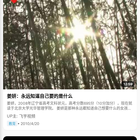
12:59
姜妍：永远知道自己要的是什么
姜妍，2008年辽宁省高考文科状元，高考分数695分（10分加分），现在就
读于北京大学光华管理学院。 姜妍是那种永远都知道自己想要什么的女孩
子。从进高一开始，她就明确的写下高中三年的目标："考一所好的学校，中
UP主: 飞宇视频
国一流的大学"，提醒自己一定要好好学习。拿了年级第一之后，她又冷静的
提醒自己："天外有天，人外有人，学校外有更优秀的同学"。姜妍说，"后来
• 2010/4/20
教育
成绩好了，就给自己压力，每次考试都要进步一点"。一模的时候，她考了
600多分，已经是第一名了，但是姜妍对自己的成绩不满意，"我觉得文综没
考好"。二模，640多分，三模，650分&hellip;&hellip;每一次都在进步。高