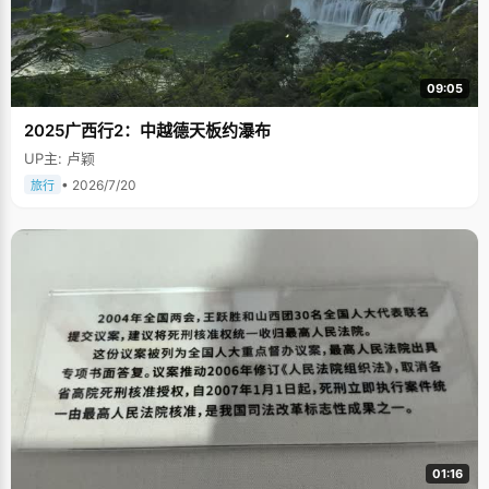
09:05
2025广西行2：中越德天板约瀑布
UP主: 卢颖
• 2026/7/20
旅行
01:16