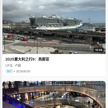
12:28
2025意大利之行9：热那亚
UP主: 卢颖
• 2026/6/30
旅行