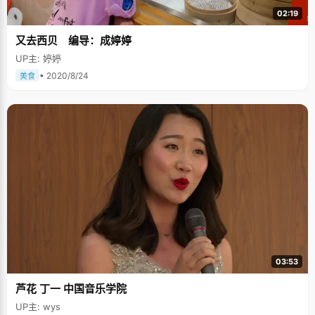
02:19
又去西贝 编导：成婷婷
UP主: 婷婷
• 2020/8/24
美食
03:53
芦花 丁一 中国音乐学院
UP主: wys