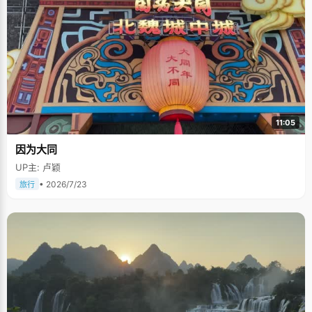
11:05
因为大同
UP主: 卢颖
• 2026/7/23
旅行