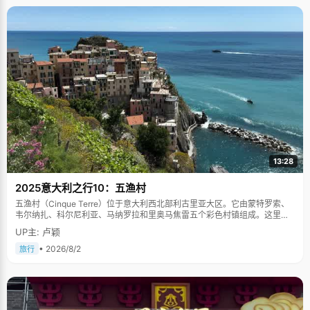
13:28
2025意大利之行10：五渔村
五渔村（Cinque Terre）位于意大利西北部利古里亚大区。它由蒙特罗索、
韦尔纳扎、科尔尼利亚、马纳罗拉和里奥马焦雷五个彩色村镇组成。这里依
山傍海，房屋色彩斑斓，1997年被列为世界文化遗产。
UP主: 卢颖
• 2026/8/2
旅行