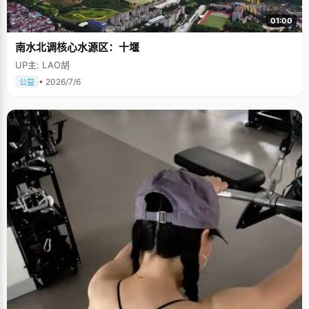
01:00
南水北调核心水源区：十堰
UP主: LAO胡
• 2026/7/6
公益