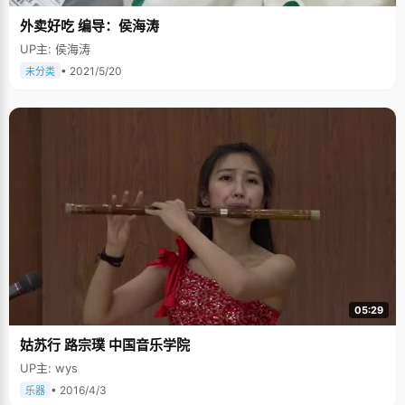
外卖好吃 编导：侯海涛
UP主: 侯海涛
• 2021/5/20
未分类
05:29
姑苏行 路宗璞 中国音乐学院
UP主: wys
• 2016/4/3
乐器