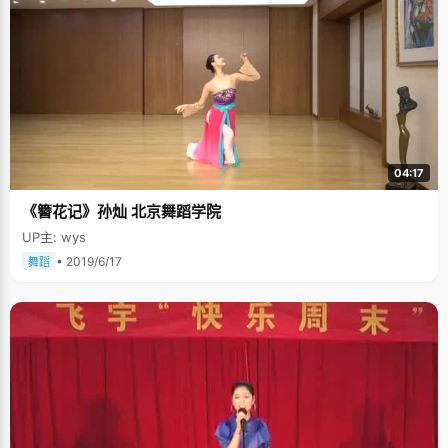
04:17
《簪花记》孙灿 北京舞蹈学院
UP主: wys
• 2019/6/17
舞蹈