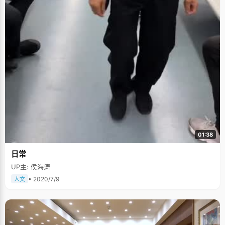
01:38
日常
UP主: 侯海涛
• 2020/7/9
人文