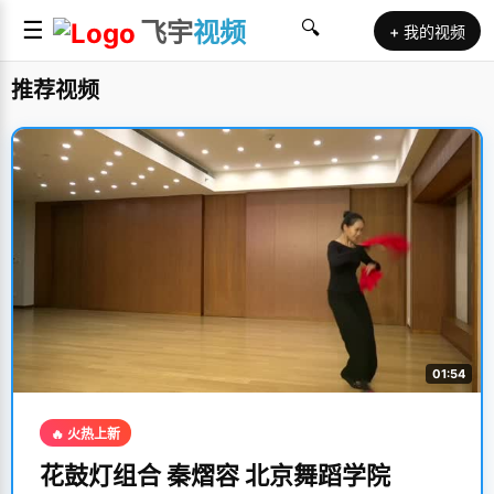
☰
飞宇
视频
🔍
+ 我的视频
推荐视频
01:54
🔥 火热上新
花鼓灯组合 秦熠容 北京舞蹈学院