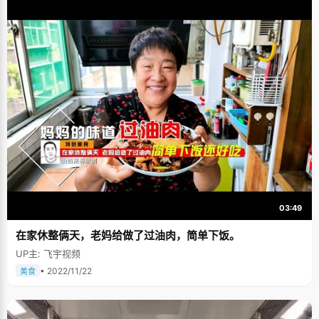
考，685分！ 采访姜妍的那天，北京萧索的冬天难得的阳光明媚，透过松柏
的枝叶，阳光在地上留下斑驳的金黄色。在大学里生活学习了一年，姜妍已
经不再是那个刚进校园时候青涩和迷茫的小女孩了，成熟的痕迹在她的眉眼
中展露无疑，本已是文静温婉的女孩子更加的淡然沉静。虽然"状元"在光华
这个状元集中营中司空见惯，姜妍非常乐意的回顾这段难忘而又荣誉的经
历。 打小，姜妍就显得比别的女孩子沉稳和安静，用乖乖女称呼她十分贴
切。她非常听话，也很懂事，甚少做让父母操心的事情。在学校认真听课，
按时完成作业。在家有时间就安静的看书或者静静的看看电视，拿了第一也
不过如此。姜妍小就习惯了在第一的高一到高三，凡大考都是年级第一名，
拿第一对于姜妍来说就像每天吃饭睡觉一样正常。 "成绩好的学生应该学理科
这是个误区"，姜妍曾经在顺从大趋势学理科还是坚持自我学习文科之间徘
徊。分班初期，在理科班呆了一个多月的姜妍发现自己的优势是文科，学习
起来比较得心应手，于是坚持己见转到了文科班。"学习自己喜欢的，容易掌
握的东西，比较容易得好分数吧，"姜妍晓用手将头发笼到耳后，笑得有点小
小的狡黠。 有问题就想办法解决吧 当然了，姜妍也并非完美无缺，至少马虎
的问题让她很是头疼了一段时间。因为太粗心大意了，有时候做题总是小错
不断，虽然一再告诫自己要细心，但是做数学题，还是常犯些缺心眼的小错
误。最后，姜妍想了个招儿，把06、07年所有高考真题拿来做，"每做一套
03:49
题都会犯错，每犯一次错，我就改正，记住了，以后不犯了，"姜妍的这个办
法很凑效，"我把这些小错误都犯完了，高考的时候就不会犯错了。" 高三里
在家休整俩天，老妈给做了过油肉，简单下饭。
很长一段时间，姜妍都很少去学校上自己，她对自己的自制力还不太自
信，"我这人爱讲话，在学校上自习就会跟周围的同学聊天啥的，不能安心学
UP主: 飞宇视频
习"，为此，姜妍特别向父母和老师申请在家自习。她给自己制定了一套适合
自己的学习进度，每天的学习任务。 面对姜妍的时候，我总觉得她的眼神中
• 2022/11/22
美食
透出一股子这个年龄女孩子少有的成熟和坚定，和那些刚进大一的女孩的雀
跃和好奇不同，她过于的沉静和从容。或许有人会觉得，如此的冷静和循规
蹈矩，是否会失去很多生活的乐趣，姜妍的答案是："不会"，那种在学习上
纠错改正，不断上升的感觉，就如登山一样，很过瘾。"会当凌绝顶，一览众