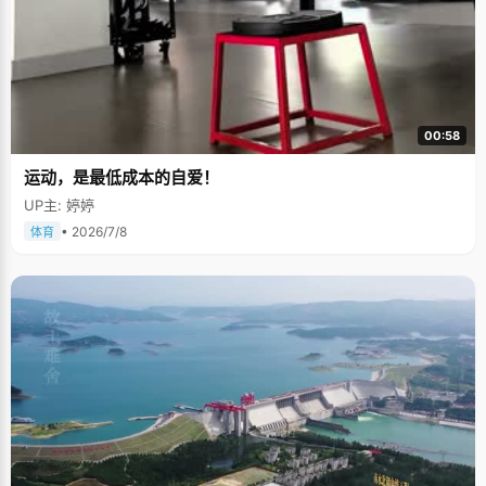
00:58
运动，是最低成本的自爱！
UP主: 婷婷
• 2026/7/8
体育